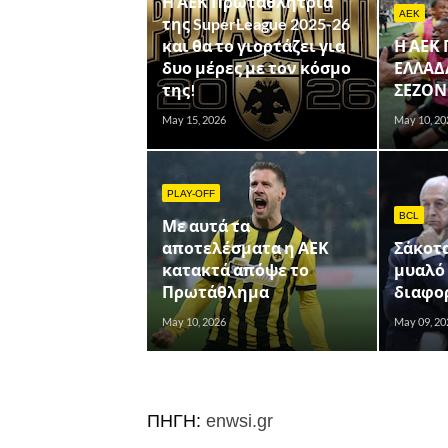
Η ΑΕΚ Πρωταθλήτρια
AEK
της SuperLeague 2025-26
και θα το γιορτάζει για
Η ΑΕΚ
δυο μέρες με τον κόσμο
ΕΛΛΑΔ
της!
ΣΕΖΟΝ 
May 15, 2026
May 10, 20
PLAY-OFF
BCL
Με αυτά τα
αποτελέσματα η ΑΕΚ
Σάκοτα
κατακτά απόψε το
μυαλό
Πρωτάθλημα
διαφο
May 10, 2026
May 09, 20
ΠΗΓΗ:
enwsi.gr