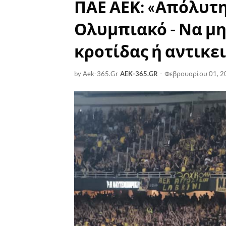
ΠΑΕ ΑΕΚ: «Απόλυτ
Ολυμπιακό - Να μη
κροτίδας ή αντικε
by Aek-365.Gr
AEK-365.GR
-
Φεβρουαρίου 01, 2