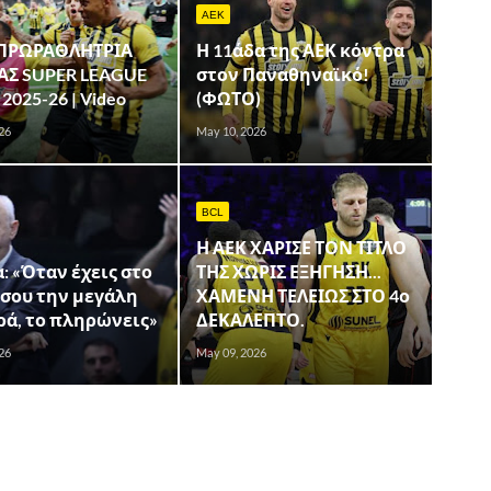
AEK
 ΠΡΩΡΑΘΛΗΤΡΙΑ
Η 11άδα της ΑΕΚ κόντρα
ΑΣ SUPER LEAGUE
στον Παναθηναϊκό!
2025-26 | Video
(ΦΩΤΟ)
26
May 10, 2026
BCL
Η ΑΕΚ ΧΑΡΙΣΕ ΤΟΝ ΤΙΤΛΟ
: «Όταν έχεις στο
ΤΗΣ ΧΩΡΙΣ ΕΞΗΓΗΣΗ...
 σου την μεγάλη
ΧΑΜΕΝΗ ΤΕΛΕΙΩΣ ΣΤΟ 4ο
ρά, το πληρώνεις»
ΔΕΚΑΛΕΠΤΟ.
26
May 09, 2026