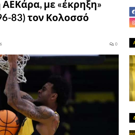
 η ΑΕΚάρα, με «έκρηξη»
6-83) τον Κολοσσό
26
0