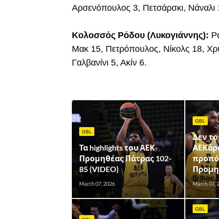
Αρσενόπουλος 3, Πετσάρσκι, Νάναλι
Κολοσσός Ρόδου (Λυκογιάννης):
Ρα
Μακ 15, Πετρόπουλος, Νίκολς 18, Χρ
Γαλβανίνι 5, Ακίν 6.
GBL
GBL
Δεν το
Τα highlights του ΑΕΚ-
ΑΕΚάρα
Προμηθέας Πάτρας 102-
προπόν
85 (VIDEO)
Προμη
March 07, 2026
March 07, 
GBL