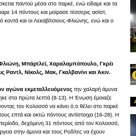
κεται παντού μέσα στο παρκέ, ενώ είδαμε και τα
αρε 14 πόντους και μοίρασε τέσσερις ασίστ,
ό κοντά και οι Λεκαβίτσιους-Φλιώνης, ενώ και ο
 Φλιώνη, Μπάρτλεϊ, Χαραλαμπόπουλο, Γκρέι
υς Ραντλ, Νίκολς, Μακ, Γκαλβανίνι και Άκιν.
τον αγώνα εκμεταλλευόμενος
την χαλαρή άμυνα
ηκε στα πρώτα λεπτά (8-13). Η Ένωση έμοιαζε
νοντας τον Κολοσσό να κάνει ό,τι θέλει στο παρκέ
τους επτά και οκτώ πόντους αντίστοιχα (16-28). Η
περίοδο, δεχόμενη 31 πόντους από τον Κολοσσό,
ργεια στην άμυνα και τους Ροδίτες να έχουν