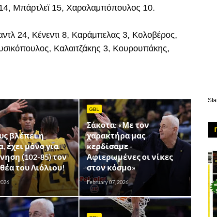
 14, Μπάρτλεϊ 15, Χαραλαμπόπουλος 10.
ντλ 24, Κένεντι 8, Καράμπελας 3, Κολοβέρος,
υσικόπουλος, Καλαιτζάκης 3, Κουρουπάκης,
Sta
GBL
Σάκοτα: «Με τον
υς βλέπει η
χαρακτήρα μας
, έχει μόνο για
κερδίσαμε -
ηση (102-85) τον
Αφιερωμένες οι νίκες
θέα του Λιόλιου!
στον κόσμο»
2026
February 07, 2026