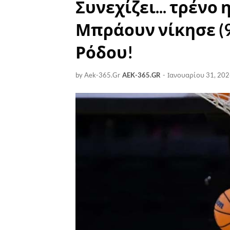
Συνεχίζει... τρένο
Μπράουν νίκησε (9
Ρόδου!
by Aek-365.Gr
AEK-365.GR
-
Ιανουαρίου 31, 20