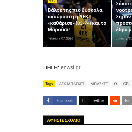
GBL
Σάκοτα
Βάλτε της πιο δύσκολα,
νοοτρο
ακούραστη η ΑΕΚ
Σημαν
«καθάρισε» (83-74) και το
προστ
Μαρούσι!
έδρα μ
February 07, 2026
January 31
ΠΗΓΗ:
enwsi.gr
Tags
ΑΕΚ ΜΠΑΣΚΕΤ
ΜΠΑΣΚΕΤ
Ω
GBL
Facebook
Twitter
ΑΦΗΣΤΕ ΣΧΟΛΙΟ