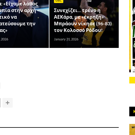
GBL
: «Είχαμε λάθος
πία στην αρχή -
Συνεχίζει... τρένο η
τικό να
ΑΕΚάρα, με «έκρηξη»
ατεύσουμε την
Μπράουν νίκησε (96-83)
ας»
τον Κολοσσό Ρόδου!
, 2026
January 31, 2026