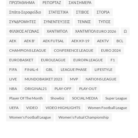
ΠΡΩΤΑΘΛΗΜΑ
ΡΕΠΟΡΤΑΖ
ΣΑΝ ΣΗΜΕΡΑ
Σπάτα-Σεραφείδιο
ΣΤΑΤΙΣΤΙΚΑ
ΣΤΙΒΟΣ
ΣΤΟΡΙΑ
ΣΥΝΔΡΟΜΗΤΕΣ
ΣΥΝΕΝΤΕΥΞΕΙΣ
ΤΕΝΝΙΣ
ΤΥΠΟΣ
ΦΙΛΙΚΟΣ ΑΓΩΝΑΣ
ΧΑΝΤΜΠΟΛ
ΧΑΝΤΜΠΟΛ EURO 2026
Ω
AEK
AEK B'
AEK FUTSAL
AEK K9-19
AEKTV
BCL
CHAMPIONS LEAGUE
CONFERENCE LEAGUE
EURO 2024
EUROBASKET
EUROLEAGUE
EUROPA LEAGUE
F1
FIFA
FINAL-4
GBL
LEAGUE PHASE
LIFESTYLE
LIVE
MUNDOBASKET 2023
MVP
NATIONS LEAGUE
NBA
ORIGINAL21
PLAY-OFF
PLAY-OUT
Player Of The Month
Showbiz
SOCIAL MEDIA
Super League
UEFA
VIDEO
VIDEO HIGHLIGHTS
Women Football League
Women's Football League
Women’s Futsal Championship