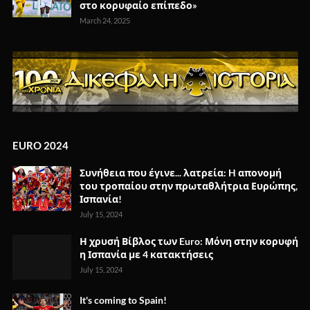
στο κορυφαίο επίπεδο»
March 24, 2025
EURO 2024
Συνήθεια που έγινε... λατρεία: H απονομή
του τροπαίου στην πρωταθλήτρια Ευρώπης,
Ισπανία!
July 15, 2024
Η χρυσή Βίβλος των Euro: Μόνη στην κορυφή
η Ισπανία με 4 κατακτήσεις
July 15, 2024
It's coming to Spain!