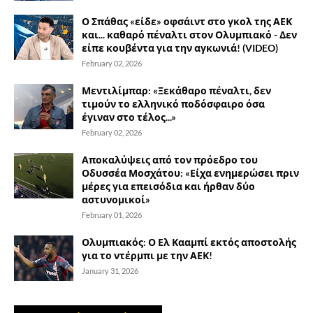
Ο Σπάθας «είδε» οφσάιντ στο γκολ της ΑΕΚ
και... καθαρό πέναλτι στον Ολυμπιακό - Δεν
είπε κουβέντα για την αγκωνιά! (VIDEO)
February 02, 2026
Μεντιλίμπαρ: «Ξεκάθαρο πέναλτι, δεν
τιμούν το ελληνικό ποδόσφαιρο όσα
έγιναν στο τέλος...»
February 02, 2026
Αποκαλύψεις από τον πρόεδρο του
Οδυσσέα Μοσχάτου: «Είχα ενημερώσει πριν
μέρες για επεισόδια και ήρθαν δύο
αστυνομικοί»
February 01, 2026
Ολυμπιακός: Ο Ελ Κααμπί εκτός αποστολής
για το ντέρμπι με την ΑΕΚ!
January 31, 2026