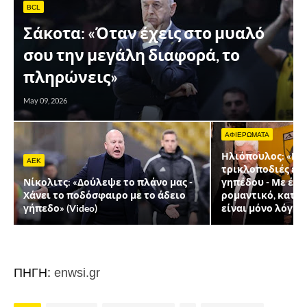
BCL
Σάκοτα: «Όταν έχεις στο μυαλό
σου την μεγάλη διαφορά, το
πληρώνεις»
May 09, 2026
ΑΦΙΕΡΩΜΑΤΑ
Ηλιόπουλος: «Μπ
AEK
τρικλοποδιές εντ
Νίκολιτς: «Δούλεψε το πλάνο μας -
γηπέδου - Με έλε
Χάνει το ποδόσφαιρο με το άδειο
ρομαντικό, καταλ
γήπεδο» (Video)
είναι μόνο λόγια 
ΠΗΓΗ:
enwsi.gr