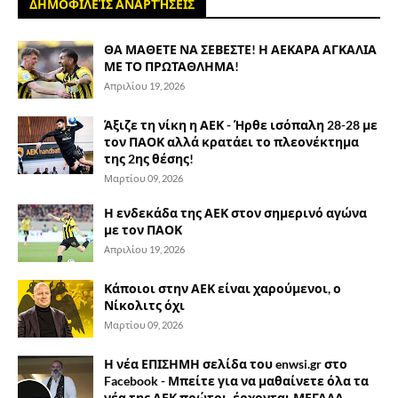
ΔΗΜΟΦΙΛΕΊΣ ΑΝΑΡΤΉΣΕΙΣ
ΘΑ ΜΑΘΕΤΕ ΝΑ ΣΕΒΕΣΤΕ! Η ΑΕΚΑΡΑ ΑΓΚΑΛΙΑ
ΜΕ ΤΟ ΠΡΩΤΑΘΛΗΜΑ!
Απριλίου 19, 2026
Άξιζε τη νίκη η ΑΕΚ - Ήρθε ισόπαλη 28-28 με
τον ΠΑΟΚ αλλά κρατάει το πλεονέκτημα
της 2ης θέσης!
Μαρτίου 09, 2026
Η ενδεκάδα της ΑΕΚ στον σημερινό αγώνα
με τον ΠΑΟΚ
Απριλίου 19, 2026
Κάποιοι στην ΑΕΚ είναι χαρούμενοι, ο
Νίκολιτς όχι
Μαρτίου 09, 2026
Η νέα ΕΠΙΣΗΜΗ σελίδα του enwsi.gr στο
Facebook - Μπείτε για να μαθαίνετε όλα τα
νέα της ΑΕΚ πρώτοι, έρχονται ΜΕΓΑΛΑ