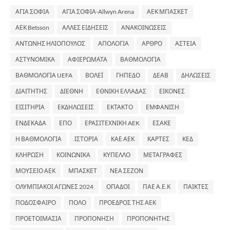
ΑΓΙΑ ΣΟΦΙΑ
ΑΓΙΑ ΣΟΦΙΑ-Allwyn Arena
ΑΕΚ ΜΠΑΣΚΕΤ
ΑΕΚ Betsson
ΑΛΛΕΣ ΕΙΔΗΣΕΙΣ
ΑΝΑΚΟΙΝΩΣΕΙΣ
ΑΝΤΩΝΗΣ ΗΛΙΟΠΟΥΛΟΣ
ΑΠΟΛΟΓΙΑ
ΑΡΘΡΟ
ΑΣΤΕΙΑ
ΑΣΤΥΝΟΜΙΚΑ
ΑΦΙΕΡΩΜΑΤΑ
ΒΑΘΜΟΛΟΓΙΑ
ΒΑΘΜΟΛΟΓΙΑ UEFA
ΒΟΛΕΪ
ΓΗΠΕΔΟ
ΔΕΑΒ
ΔΗΛΩΣΕΙΣ
ΔΙΑΙΤΗΤΗΣ
ΔΙΕΘΝΗ
ΕΘΝΙΚΗ ΕΛΛΑΔΑΣ
ΕΙΚΟΝΕΣ
ΕΙΣΙΤΗΡΙΑ
ΕΚΔΗΛΩΣΕΙΣ
ΕΚΤΑΚΤΟ
ΕΜΦΑΝΙΣΗ
ΕΝΔΕΚΑΔΑ
ΕΠΟ
ΕΡΑΣΙΤΕΧΝΙΚΗ AEK
ΕΣΑΚΕ
Η ΒΑΘΜΟΛΟΓΙΑ
ΙΣΤΟΡΙΑ
ΚΑΕ ΑΕΚ
ΚΑΡΤΕΣ
ΚΕΔ
ΚΛΗΡΩΣΗ
ΚΟΙΝΩΝΙΚΑ
ΚΥΠΕΛΛΟ
ΜΕΤΑΓΡΑΦΕΣ
ΜΟΥΣΕΙΟ ΑΕΚ
ΜΠΑΣΚΕΤ
ΝΕΑ ΣΕΖΟΝ
ΟΛΥΜΠΙΑΚΟΙ ΑΓΩΝΕΣ 2024
ΟΠΑΔΟΙ
ΠΑΕ Α.Ε.Κ
ΠΑΙΚΤΕΣ
ΠΟΔΟΣΦΑΙΡΟ
ΠΟΛΟ
ΠΡΟΕΔΡΟΣ ΤΗΣ ΑΕΚ
ΠΡΟΕΤΟΙΜΑΣΙΑ
ΠΡΟΠΟΝΗΣΗ
ΠΡΟΠΟΝΗΤΗΣ