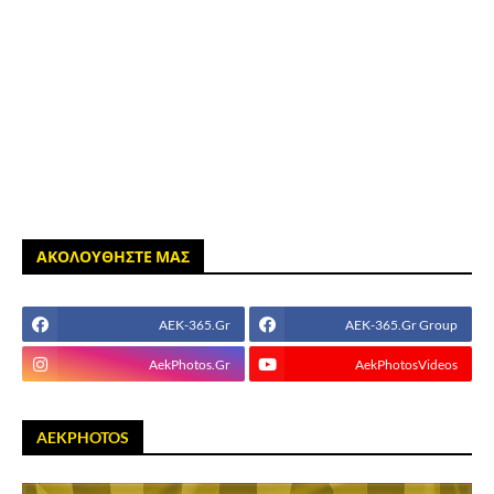
ΑΚΟΛΟΥΘΗΣΤΕ ΜΑΣ
AEK-365.Gr
AEK-365.Gr Group
AekPhotos.Gr
AekPhotosVideos
AEKPHOTOS