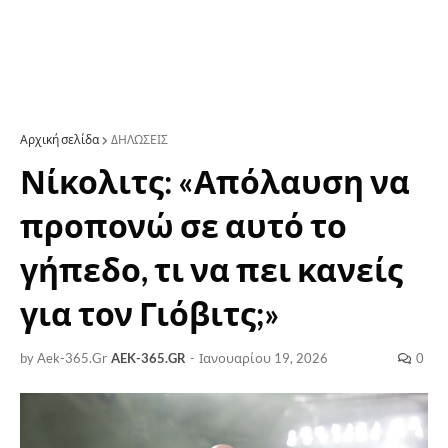
Αρχική σελίδα
ΔΗΛΩΣΕΙΣ
Νίκολιτς: «Απόλαυση να
προπονώ σε αυτό το
γήπεδο, τι να πει κανείς
για τον Γιόβιτς;»
by Aek-365.Gr
AEK-365.GR
-
Ιανουαρίου 19, 2026
0