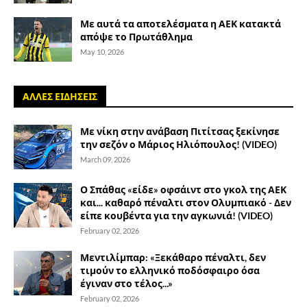
Με αυτά τα αποτελέσματα η ΑΕΚ κατακτά
απόψε το Πρωτάθλημα
May 10, 2026
ΑΛΛΕΣ ΕΙΔΗΣΕΙΣ
Με νίκη στην ανάβαση Πιτίτσας ξεκίνησε
την σεζόν ο Μάριος Ηλιόπουλος! (VIDEO)
March 09, 2026
Ο Σπάθας «είδε» οφσάιντ στο γκολ της ΑΕΚ
και... καθαρό πέναλτι στον Ολυμπιακό - Δεν
είπε κουβέντα για την αγκωνιά! (VIDEO)
February 02, 2026
Μεντιλίμπαρ: «Ξεκάθαρο πέναλτι, δεν
τιμούν το ελληνικό ποδόσφαιρο όσα
έγιναν στο τέλος...»
February 02, 2026