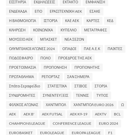
ΕΙΣΙΤΗΡΙΑ
ΕΚΔΗΛΩΣΕΙΣ
ΕΚΤΑΚΤΟ
ΕΜΦΑΝΙΣΗ
ΕΝΔΕΚΑΔΑ
ΕΠΟ
ΕΡΑΣΙΤΕΧΝΙΚΗ AEK
ΕΣΑΚΕ
Η ΒΑΘΜΟΛΟΓΙΑ
ΙΣΤΟΡΙΑ
ΚΑΕ ΑΕΚ
ΚΑΡΤΕΣ
ΚΕΔ
ΚΛΗΡΩΣΗ
ΚΟΙΝΩΝΙΚΑ
ΚΥΠΕΛΛΟ
ΜΕΤΑΓΡΑΦΕΣ
ΜΟΥΣΕΙΟ ΑΕΚ
ΜΠΑΣΚΕΤ
ΝΕΑ ΣΕΖΟΝ
ΟΛΥΜΠΙΑΚΟΙ ΑΓΩΝΕΣ 2024
ΟΠΑΔΟΙ
ΠΑΕ Α.Ε.Κ
ΠΑΙΚΤΕΣ
ΠΟΔΟΣΦΑΙΡΟ
ΠΟΛΟ
ΠΡΟΕΔΡΟΣ ΤΗΣ ΑΕΚ
ΠΡΟΕΤΟΙΜΑΣΙΑ
ΠΡΟΠΟΝΗΣΗ
ΠΡΟΠΟΝΗΤΗΣ
ΠΡΩΤΑΘΛΗΜΑ
ΡΕΠΟΡΤΑΖ
ΣΑΝ ΣΗΜΕΡΑ
Σπάτα-Σεραφείδιο
ΣΤΑΤΙΣΤΙΚΑ
ΣΤΙΒΟΣ
ΣΤΟΡΙΑ
ΣΥΝΔΡΟΜΗΤΕΣ
ΣΥΝΕΝΤΕΥΞΕΙΣ
ΤΕΝΝΙΣ
ΤΥΠΟΣ
ΦΙΛΙΚΟΣ ΑΓΩΝΑΣ
ΧΑΝΤΜΠΟΛ
ΧΑΝΤΜΠΟΛ EURO 2026
Ω
AEK
AEK B'
AEK FUTSAL
AEK K9-19
AEKTV
BCL
CHAMPIONS LEAGUE
CONFERENCE LEAGUE
EURO 2024
EUROBASKET
EUROLEAGUE
EUROPA LEAGUE
F1