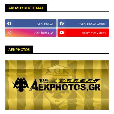
ΑΚΟΛΟΥΘΗΣΤΕ ΜΑΣ
AEK-365.Gr
AEK-365.Gr Group
AekPhotos.Gr
AekPhotosVideos
AEKPHOTOS