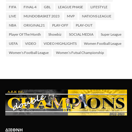
FIFA
FINAL-4
GBL
LEAGUE PHASE
LIFESTYLE
LIVE
MUNDOBASKET 2023
MVP
NATIONS LEAGUE
NBA
ORIGINAL21
PLAY-OFF
PLAY-OUT
Player Of The Month
Showbiz
SOCIAL MEDIA
Super League
UEFA
VIDEO
VIDEO HIGHLIGHTS
Women Football League
Women's Football League
Women’s Futsal Championship
ΔΙΕΘΝΗ