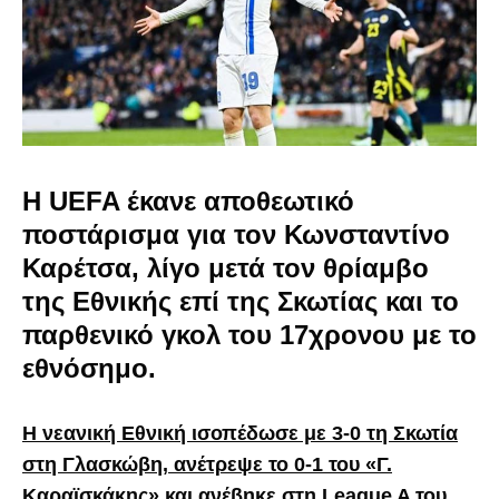
Η UEFA έκανε αποθεωτικό
ποστάρισμα για τον Κωνσταντίνο
Καρέτσα, λίγο μετά τον θρίαμβο
της Εθνικής επί της Σκωτίας και το
παρθενικό γκολ του 17χρονου με το
εθνόσημο.
Η νεανική Εθνική ισοπέδωσε με 3-0 τη Σκωτία
στη Γλασκώβη, ανέτρεψε το 0-1 του «Γ.
Καραϊσκάκης» και ανέβηκε στη League A του