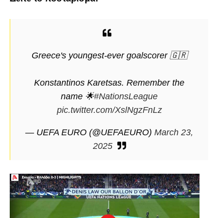
Greece's youngest-ever goalscorer 🇬🇷
Konstantinos Karetsas. Remember the
name 🌟
#NationsLeague
pic.twitter.com/XslNgzFnLz
— UEFA EURO (@UEFAEURO)
March 23,
2025