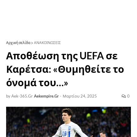
Αρχική σελίδα
ΑΝΑΚΟΙΝΩΣΕΙΣ
Αποθέωση της UEFA σε
Καρέτσα: «Θυμηθείτε το
όνομά του…»
by Aek-365.Gr
Aekempire.Gr
-
Μαρτίου 24, 2025
0