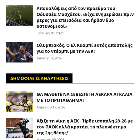
Αποκαλύψεις από τον πρόεδρο του
Οδυσσέα Μοσχάτου: «Είχα ενημερώσει πριν
μέρες για επεισόδια και ήρθαν δύο
αστυνομικοί»
February 01, 2026
Ολυμπιακός: Ο Ελ Κααμπί εκτός αποστολής
για το ντέρμπι με την ΑΕΚ!
January 31, 2026
ΔΗΜΟΦΙΛΕΊΣ ΑΝΑΡΤΉΣΕΙΣ
ΘΑ ΜΑΘΕΤΕ ΝΑ ΣΕΒΕΣΤΕ! Η ΑΕΚΑΡΑ ΑΓΚΑΛΙΑ
ΜΕ ΤΟ ΠΡΩΤΑΘΛΗΜΑ!
Απριλίου 19, 2026
Άξιζε τη νίκη η ΑΕΚ - Ήρθε ισόπαλη 28-28 με
τον ΠΑΟΚ αλλά κρατάει το πλεονέκτημα
της 2ης θέσης!
Μαρτίου 09, 2026