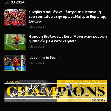
EURO 2024
Συνήθεια που έγινε... λατρεία: H απονομή
του τροπαίου στην πρωταθλήτρια Ευρώπης,
Ισπανία!
July 15, 2024
Η χρυσή Βίβλος των Euro: Μόνη στην κορυφή
η Ισπανία με 4 κατακτήσεις
July 15, 2024
It's coming to Spain!
July 15, 2024