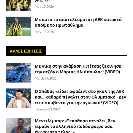
May 10, 2026
Με αυτά τα αποτελέσματα η ΑΕΚ κατακτά
απόψε το Πρωτάθλημα
May 10, 2026
ΑΛΛΕΣ ΕΙΔΗΣΕΙΣ
Με νίκη στην ανάβαση Πιτίτσας ξεκίνησε
την σεζόν ο Μάριος Ηλιόπουλος! (VIDEO)
March 09, 2026
Ο Σπάθας «είδε» οφσάιντ στο γκολ της ΑΕΚ
και... καθαρό πέναλτι στον Ολυμπιακό - Δεν
είπε κουβέντα για την αγκωνιά! (VIDEO)
February 02, 2026
Μεντιλίμπαρ: «Ξεκάθαρο πέναλτι, δεν
τιμούν το ελληνικό ποδόσφαιρο όσα
έγιναν στο τέλος...»