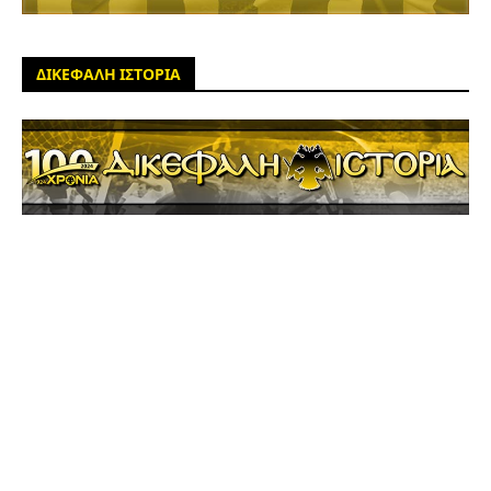
ΔΙΚΕΦΑΛΗ ΙΣΤΟΡΙΑ