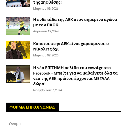
της 2ης θέσης!
Μαρτίου 09, 2026
Η ενδεκάδα της ΑΕΚ στον σημερινό αγώνα
με τον ΠΑΟΚ
Απριλίου 19, 2026
Κάποιοι στην ΑΕΚ είναι χαρούμενοι, ο
Νίκολιτς όχι
Μαρτίου 09, 2026
Η νέα ΕΠΙΣΗΜΗ σελίδα του enwsi.gr στο
Facebook - Μπείτε για να μαθαίνετε όλα τα
νέα της ΑΕΚ πρώτοι, έρχονται ΜΕΓΑΛΑ
δώρα!
Νοεμβρίου 07, 2024
ΦΟΡΜΑ ΕΠΙΚΟΙΝΩΝΙΑΣ