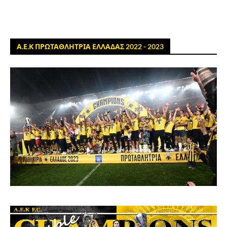
Α.Ε.Κ ΠΡΩΤΑΘΛΗΤΡΙΑ ΕΛΛΑΔΑΣ 2022 - 2023