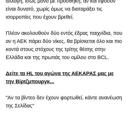
αλλαγή, ίσως μόνο με προσθήκη, αν και εφόσον
είναι δυνατό, χωρίς όμως να διαταράξει τις
ισορροπίες που έχουν βρεθεί.
Πλέον ακολουθούν δύο εντός έδρας παιχνίδια, που
αν η ΑΕΚ πάρει δύο νίκες, θα βρίσκεται όλο και πιο
κοντά στους στόχους της τρίτης θέσης στην
Ελλάδα και της πρωτιάς του ομίλου στο BCL.
Δείτε τα HL του αγώνα της ΑΕΚΑΡΑΣ μας με
την Βίρτζμπουργκ...
"Αν τα βίντεο δεν έχουν φορτωθεί, κάντε ανανέωση
της Σελίδας"