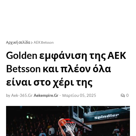
Αρχική σελίδα
ΑΕΚ Betsson
Golden εμφάνιση της ΑΕΚ
Betsson και πλέον όλα
είναι στο χέρι της
by Aek-365.Gr
Aekempire.Gr
-
Μαρτίου 05, 2025
0