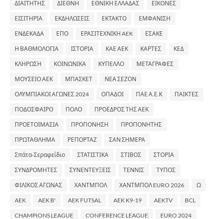
ΔΙΑΙΤΗΤΗΣ
ΔΙΕΘΝΗ
ΕΘΝΙΚΗ ΕΛΛΑΔΑΣ
ΕΙΚΟΝΕΣ
ΕΙΣΙΤΗΡΙΑ
ΕΚΔΗΛΩΣΕΙΣ
ΕΚΤΑΚΤΟ
ΕΜΦΑΝΙΣΗ
ΕΝΔΕΚΑΔΑ
ΕΠΟ
ΕΡΑΣΙΤΕΧΝΙΚΗ AEK
ΕΣΑΚΕ
Η ΒΑΘΜΟΛΟΓΙΑ
ΙΣΤΟΡΙΑ
ΚΑΕ ΑΕΚ
ΚΑΡΤΕΣ
ΚΕΔ
ΚΛΗΡΩΣΗ
ΚΟΙΝΩΝΙΚΑ
ΚΥΠΕΛΛΟ
ΜΕΤΑΓΡΑΦΕΣ
ΜΟΥΣΕΙΟ ΑΕΚ
ΜΠΑΣΚΕΤ
ΝΕΑ ΣΕΖΟΝ
ΟΛΥΜΠΙΑΚΟΙ ΑΓΩΝΕΣ 2024
ΟΠΑΔΟΙ
ΠΑΕ Α.Ε.Κ
ΠΑΙΚΤΕΣ
ΠΟΔΟΣΦΑΙΡΟ
ΠΟΛΟ
ΠΡΟΕΔΡΟΣ ΤΗΣ ΑΕΚ
ΠΡΟΕΤΟΙΜΑΣΙΑ
ΠΡΟΠΟΝΗΣΗ
ΠΡΟΠΟΝΗΤΗΣ
ΠΡΩΤΑΘΛΗΜΑ
ΡΕΠΟΡΤΑΖ
ΣΑΝ ΣΗΜΕΡΑ
Σπάτα-Σεραφείδιο
ΣΤΑΤΙΣΤΙΚΑ
ΣΤΙΒΟΣ
ΣΤΟΡΙΑ
ΣΥΝΔΡΟΜΗΤΕΣ
ΣΥΝΕΝΤΕΥΞΕΙΣ
ΤΕΝΝΙΣ
ΤΥΠΟΣ
ΦΙΛΙΚΟΣ ΑΓΩΝΑΣ
ΧΑΝΤΜΠΟΛ
ΧΑΝΤΜΠΟΛ EURO 2026
Ω
AEK
AEK B'
AEK FUTSAL
AEK K9-19
AEKTV
BCL
CHAMPIONS LEAGUE
CONFERENCE LEAGUE
EURO 2024