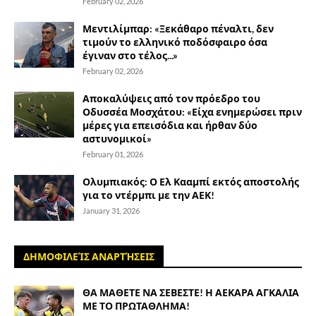
February 02, 2026
Μεντιλίμπαρ: «Ξεκάθαρο πέναλτι, δεν
τιμούν το ελληνικό ποδόσφαιρο όσα
έγιναν στο τέλος...»
February 02, 2026
Αποκαλύψεις από τον πρόεδρο του
Οδυσσέα Μοσχάτου: «Είχα ενημερώσει πριν
μέρες για επεισόδια και ήρθαν δύο
αστυνομικοί»
February 01, 2026
Ολυμπιακός: Ο Ελ Κααμπί εκτός αποστολής
για το ντέρμπι με την ΑΕΚ!
January 31, 2026
ΔΗΜΟΦΙΛΕΊΣ ΑΝΑΡΤΉΣΕΙΣ
ΘΑ ΜΑΘΕΤΕ ΝΑ ΣΕΒΕΣΤΕ! Η ΑΕΚΑΡΑ ΑΓΚΑΛΙΑ
ΜΕ ΤΟ ΠΡΩΤΑΘΛΗΜΑ!