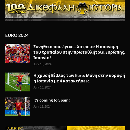
EURO 2024
Συνήθεια που έγινε... λατρεία: H απονομή
του τροπαίου στην πρωταθλήτρια Ευρώπης,
Ισπανία!
July 15, 2024
Η χρυσή Βίβλος των Euro: Μόνη στην κορυφή
η Ισπανία με 4 κατακτήσεις
July 15, 2024
It's coming to Spain!
July 15, 2024