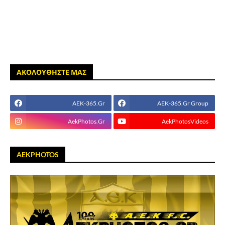
ΑΚΟΛΟΥΘΗΣΤΕ ΜΑΣ
AEK-365.Gr
AEK-365.Gr Group
AekPhotos.Gr
AekPhotosVideos
AEKPHOTOS