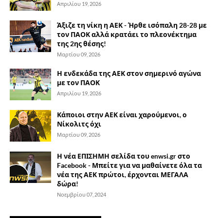
Απριλίου 19, 2026
Άξιζε τη νίκη η ΑΕΚ - Ήρθε ισόπαλη 28-28 με
τον ΠΑΟΚ αλλά κρατάει το πλεονέκτημα
της 2ης θέσης!
Μαρτίου 09, 2026
Η ενδεκάδα της ΑΕΚ στον σημερινό αγώνα
με τον ΠΑΟΚ
Απριλίου 19, 2026
Κάποιοι στην ΑΕΚ είναι χαρούμενοι, ο
Νίκολιτς όχι
Μαρτίου 09, 2026
Η νέα ΕΠΙΣΗΜΗ σελίδα του enwsi.gr στο
Facebook - Μπείτε για να μαθαίνετε όλα τα
νέα της ΑΕΚ πρώτοι, έρχονται ΜΕΓΑΛΑ
δώρα!
Νοεμβρίου 07, 2024