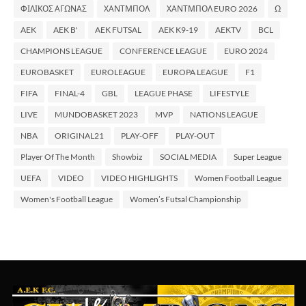
ΦΙΛΙΚΟΣ ΑΓΩΝΑΣ
ΧΑΝΤΜΠΟΛ
ΧΑΝΤΜΠΟΛ EURO 2026
Ω
AEK
AEK B'
AEK FUTSAL
AEK K9-19
AEKTV
BCL
CHAMPIONS LEAGUE
CONFERENCE LEAGUE
EURO 2024
EUROBASKET
EUROLEAGUE
EUROPA LEAGUE
F1
FIFA
FINAL-4
GBL
LEAGUE PHASE
LIFESTYLE
LIVE
MUNDOBASKET 2023
MVP
NATIONS LEAGUE
NBA
ORIGINAL21
PLAY-OFF
PLAY-OUT
Player Of The Month
Showbiz
SOCIAL MEDIA
Super League
UEFA
VIDEO
VIDEO HIGHLIGHTS
Women Football League
Women's Football League
Women’s Futsal Championship