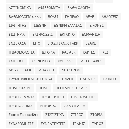
ΑΣΤΥΝΟΜΙΚΑ
ΑΦΙΕΡΩΜΑΤΑ
ΒΑΘΜΟΛΟΓΙΑ
ΒΑΘΜΟΛΟΓΙΑ UEFA
ΒΟΛΕΪ
ΓΗΠΕΔΟ
ΔΕΑΒ
ΔΗΛΩΣΕΙΣ
ΔΙΑΙΤΗΤΗΣ
ΔΙΕΘΝΗ
ΕΘΝΙΚΗ ΕΛΛΑΔΑΣ
ΕΙΚΟΝΕΣ
ΕΙΣΙΤΗΡΙΑ
ΕΚΔΗΛΩΣΕΙΣ
ΕΚΤΑΚΤΟ
ΕΜΦΑΝΙΣΗ
ΕΝΔΕΚΑΔΑ
ΕΠΟ
ΕΡΑΣΙΤΕΧΝΙΚΗ AEK
ΕΣΑΚΕ
Η ΒΑΘΜΟΛΟΓΙΑ
ΙΣΤΟΡΙΑ
ΚΑΕ ΑΕΚ
ΚΑΡΤΕΣ
ΚΕΔ
ΚΛΗΡΩΣΗ
ΚΟΙΝΩΝΙΚΑ
ΚΥΠΕΛΛΟ
ΜΕΤΑΓΡΑΦΕΣ
ΜΟΥΣΕΙΟ ΑΕΚ
ΜΠΑΣΚΕΤ
ΝΕΑ ΣΕΖΟΝ
ΟΛΥΜΠΙΑΚΟΙ ΑΓΩΝΕΣ 2024
ΟΠΑΔΟΙ
ΠΑΕ Α.Ε.Κ
ΠΑΙΚΤΕΣ
ΠΟΔΟΣΦΑΙΡΟ
ΠΟΛΟ
ΠΡΟΕΔΡΟΣ ΤΗΣ ΑΕΚ
ΠΡΟΕΤΟΙΜΑΣΙΑ
ΠΡΟΠΟΝΗΣΗ
ΠΡΟΠΟΝΗΤΗΣ
ΠΡΩΤΑΘΛΗΜΑ
ΡΕΠΟΡΤΑΖ
ΣΑΝ ΣΗΜΕΡΑ
Σπάτα-Σεραφείδιο
ΣΤΑΤΙΣΤΙΚΑ
ΣΤΙΒΟΣ
ΣΤΟΡΙΑ
ΣΥΝΔΡΟΜΗΤΕΣ
ΣΥΝΕΝΤΕΥΞΕΙΣ
ΤΕΝΝΙΣ
ΤΥΠΟΣ