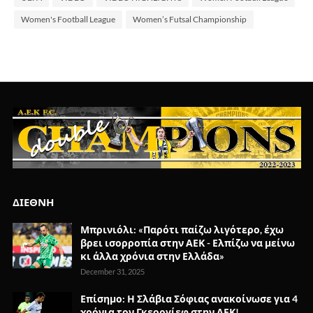
Women's Football League
Women’s Futsal Championship
ΔΙΕΘΝΗ
Μπρινιόλι: «Παρότι παίζω λιγότερο, έχω
βρει ισορροπία στην ΑΕΚ - Ελπίζω να μείνω
κι άλλα χρόνια στην Ελλάδα»
December 31, 2025
Επίσημο: Η Σλάβια Σόφιας ανακοίνωσε για 4
χρόνια τον Γκεοργίεφ στην ΑΕΚ!