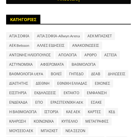
ΚΑΤΗΓΟΡΙΕΣ
ΑΓΙΑ ΣΟΦΙΑ
ΑΓΙΑ ΣΟΦΙΑ-Allwyn Arena
ΑΕΚ ΜΠΑΣΚΕΤ
ΑΕΚ Betsson
ΑΛΛΕΣ ΕΙΔΗΣΕΙΣ
ΑΝΑΚΟΙΝΩΣΕΙΣ
ΑΝΤΩΝΗΣ ΗΛΙΟΠΟΥΛΟΣ
ΑΠΟΛΟΓΙΑ
ΑΡΘΡΟ
ΑΣΤΕΙΑ
ΑΣΤΥΝΟΜΙΚΑ
ΑΦΙΕΡΩΜΑΤΑ
ΒΑΘΜΟΛΟΓΙΑ
ΒΑΘΜΟΛΟΓΙΑ UEFA
ΒΟΛΕΪ
ΓΗΠΕΔΟ
ΔΕΑΒ
ΔΗΛΩΣΕΙΣ
ΔΙΑΙΤΗΤΗΣ
ΔΙΕΘΝΗ
ΕΘΝΙΚΗ ΕΛΛΑΔΑΣ
ΕΙΚΟΝΕΣ
ΕΙΣΙΤΗΡΙΑ
ΕΚΔΗΛΩΣΕΙΣ
ΕΚΤΑΚΤΟ
ΕΜΦΑΝΙΣΗ
ΕΝΔΕΚΑΔΑ
ΕΠΟ
ΕΡΑΣΙΤΕΧΝΙΚΗ AEK
ΕΣΑΚΕ
Η ΒΑΘΜΟΛΟΓΙΑ
ΙΣΤΟΡΙΑ
ΚΑΕ ΑΕΚ
ΚΑΡΤΕΣ
ΚΕΔ
ΚΛΗΡΩΣΗ
ΚΟΙΝΩΝΙΚΑ
ΚΥΠΕΛΛΟ
ΜΕΤΑΓΡΑΦΕΣ
ΜΟΥΣΕΙΟ ΑΕΚ
ΜΠΑΣΚΕΤ
ΝΕΑ ΣΕΖΟΝ