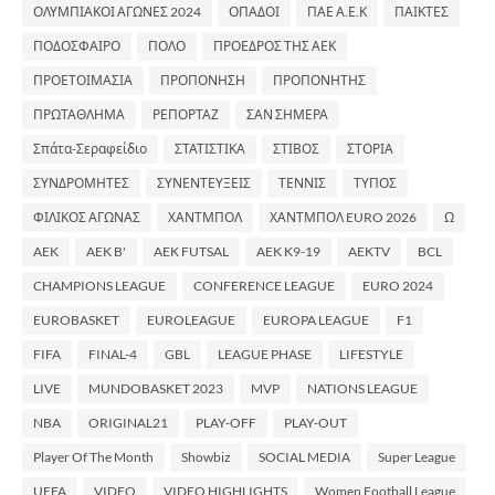
ΟΛΥΜΠΙΑΚΟΙ ΑΓΩΝΕΣ 2024
ΟΠΑΔΟΙ
ΠΑΕ Α.Ε.Κ
ΠΑΙΚΤΕΣ
ΠΟΔΟΣΦΑΙΡΟ
ΠΟΛΟ
ΠΡΟΕΔΡΟΣ ΤΗΣ ΑΕΚ
ΠΡΟΕΤΟΙΜΑΣΙΑ
ΠΡΟΠΟΝΗΣΗ
ΠΡΟΠΟΝΗΤΗΣ
ΠΡΩΤΑΘΛΗΜΑ
ΡΕΠΟΡΤΑΖ
ΣΑΝ ΣΗΜΕΡΑ
Σπάτα-Σεραφείδιο
ΣΤΑΤΙΣΤΙΚΑ
ΣΤΙΒΟΣ
ΣΤΟΡΙΑ
ΣΥΝΔΡΟΜΗΤΕΣ
ΣΥΝΕΝΤΕΥΞΕΙΣ
ΤΕΝΝΙΣ
ΤΥΠΟΣ
ΦΙΛΙΚΟΣ ΑΓΩΝΑΣ
ΧΑΝΤΜΠΟΛ
ΧΑΝΤΜΠΟΛ EURO 2026
Ω
AEK
AEK B'
AEK FUTSAL
AEK K9-19
AEKTV
BCL
CHAMPIONS LEAGUE
CONFERENCE LEAGUE
EURO 2024
EUROBASKET
EUROLEAGUE
EUROPA LEAGUE
F1
FIFA
FINAL-4
GBL
LEAGUE PHASE
LIFESTYLE
LIVE
MUNDOBASKET 2023
MVP
NATIONS LEAGUE
NBA
ORIGINAL21
PLAY-OFF
PLAY-OUT
Player Of The Month
Showbiz
SOCIAL MEDIA
Super League
UEFA
VIDEO
VIDEO HIGHLIGHTS
Women Football League