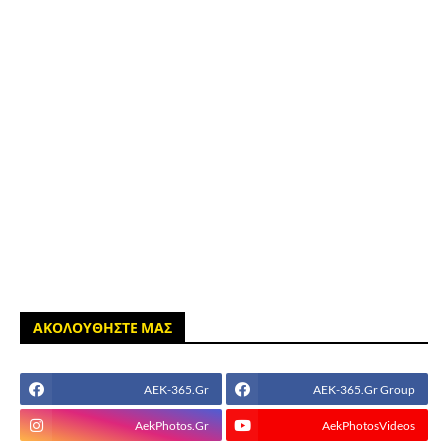
ΑΚΟΛΟΥΘΗΣΤΕ ΜΑΣ
AEK-365.Gr
AEK-365.Gr Group
AekPhotos.Gr
AekPhotosVideos