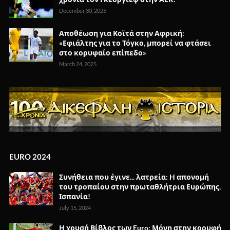
December 30, 2025
Αποθέωση για Κοϊτά στην Αφρική:
«Εφιάλτης για το Τόγκο, μπορεί να φτάσει
στο κορυφαίο επίπεδο»
March 24, 2025
EURO 2024
Συνήθεια που έγινε... λατρεία: H απονομή
του τροπαίου στην πρωταθλήτρια Ευρώπης,
Ισπανία!
July 15, 2024
Η χρυσή Βίβλος των Euro: Μόνη στην κορυφή