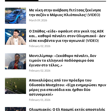
Με νίκη στην ανάβαση Πιτίτσας ξεκίνησε
την σεζόν ο Μάριος Ηλιόπουλος! (VIDEO)
March 09, 2026
Ο Σπάθας «είδε» οφσάιντ στο γκολ της ΑΕΚ
και... καθαρό πέναλτι στον Ολυμπιακό - Δεν
είπε κουβέντα για την αγκωνιά! (VIDEO)
February 02, 2026
Μεντιλίμπαρ: «Ξεκάθαρο πέναλτι, δεν
τιμούν το ελληνικό ποδόσφαιρο όσα
έγιναν στο τέλος...»
February 02, 2026
Αποκαλύψεις από τον πρόεδρο του
Οδυσσέα Μοσχάτου: «Είχα ενημερώσει πριν
μέρες για επεισόδια και ήρθαν δύο
αστυνομικοί»
February 01, 2026
Ολυμπιακός: Ο Ελ Κααμπί εκτός αποστολής