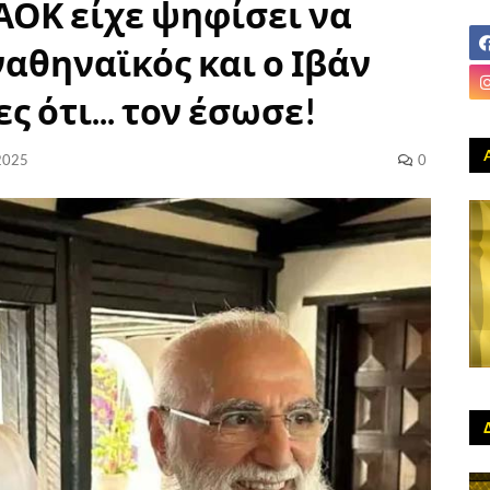
ΑΟΚ είχε ψηφίσει να
αθηναϊκός και ο Ιβάν
ς ότι... τον έσωσε!
2025
0