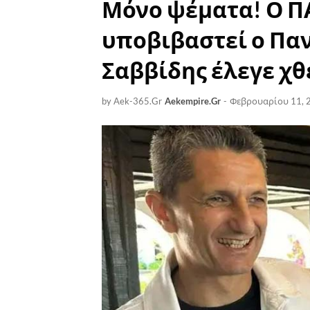
Μόνο ψέματα! Ο Π
υποβιβαστεί ο Παν
Σαββίδης έλεγε χθε
by Aek-365.Gr
Aekempire.Gr
-
Φεβρουαρίου 11, 