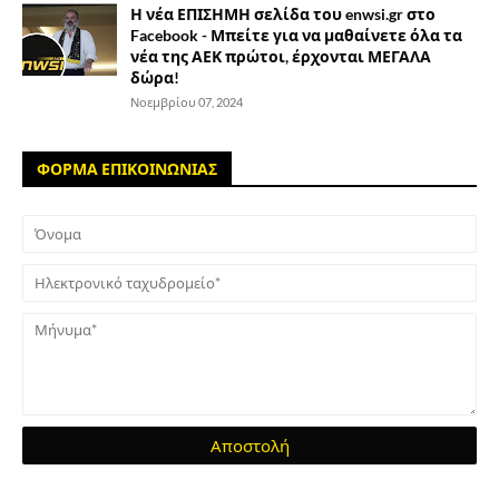
Η νέα ΕΠΙΣΗΜΗ σελίδα του enwsi.gr στο
Facebook - Μπείτε για να μαθαίνετε όλα τα
νέα της ΑΕΚ πρώτοι, έρχονται ΜΕΓΑΛΑ
δώρα!
Νοεμβρίου 07, 2024
ΦΟΡΜΑ ΕΠΙΚΟΙΝΩΝΙΑΣ