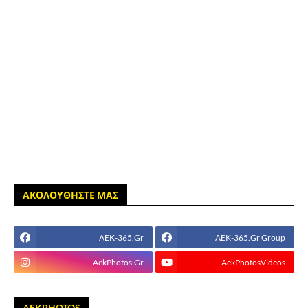
ΑΚΟΛΟΥΘΗΣΤΕ ΜΑΣ
AEK-365.Gr
AEK-365.Gr Group
AekPhotos.Gr
AekPhotosVideos
AEKPHOTOS