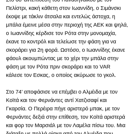
Πελίστρι, κακή κάθετη στον Ιωαννίδη, ο Σιμάνσκι
έκοψε με τάκλιν άτσαλα και εντελώς άστοχα, η
μπάλα έμεινε μέσα στην περιοχή της ΑΕΚ και ψηλά,
ο Ιωαννίδης κέρδισε τον Ρότα στην μονομαχία,
έκανε το κοντρόλ και τελείωσε την φάση για να
σκοράρει για 2η φορά. Ωστόσο, ο Ιωαννίδης έκανε
φάουλ ακουμπώντας με το χέρι την μπάλα στην
φάση με τον Ρότα πριν σκοράρει και το VAR
κάλεσε τον Εσκας, ο οποίος ακύρωσε το γκολ.
Στο 74’ αποφάσισε να επέμβει ο Αλμέιδα με τον
Κοϊτά και τον Φερνάντες αντί Χατζισαφί και
Γκαρσία. Ο Περέιρα πήγε αριστερό μπακ, με τον
Φερνάντες δεξιά στην επίθεση, τον Κοϊτά αριστερά
και φορ τον Μαρσιάλ με τον Λαμέλα πίσω του. Μια
διάταξη με πολλά ρίσκα από τον Αλμέιδα που