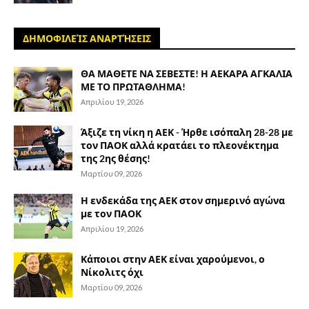
ΔΗΜΟΦΙΛΕΊΣ ΑΝΑΡΤΉΣΕΙΣ
ΘΑ ΜΑΘΕΤΕ ΝΑ ΣΕΒΕΣΤΕ! Η ΑΕΚΑΡΑ ΑΓΚΑΛΙΑ
ΜΕ ΤΟ ΠΡΩΤΑΘΛΗΜΑ!
Απριλίου 19, 2026
Άξιζε τη νίκη η ΑΕΚ - Ήρθε ισόπαλη 28-28 με
τον ΠΑΟΚ αλλά κρατάει το πλεονέκτημα
της 2ης θέσης!
Μαρτίου 09, 2026
Η ενδεκάδα της ΑΕΚ στον σημερινό αγώνα
με τον ΠΑΟΚ
Απριλίου 19, 2026
Κάποιοι στην ΑΕΚ είναι χαρούμενοι, ο
Νίκολιτς όχι
Μαρτίου 09, 2026