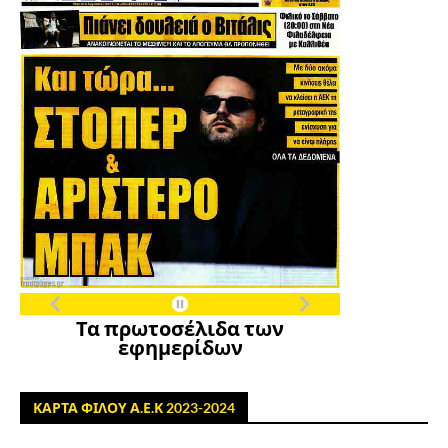
Τα πρωτοσέλιδα των
εφημερίδων
ΚΑΡΤΑ ΦΙΛΟΥ Α.Ε.Κ 2023-2024