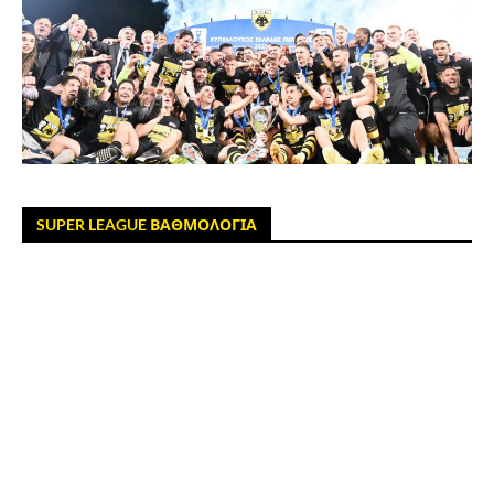
SUPER LEAGUE ΒΑΘΜΟΛΟΓΙΑ