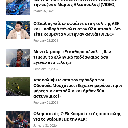
την σεζόν ο Μάριος Ηλιόπουλος! (VIDEO)
March 09, 2026
Ο Σπάθας «είδε» οφσάιντ στο γκολ της ΑΕΚ
και... καθαρό πέναλτι στον Ολυμπιακό - Δεν
είπε κουβέντα για την αγκωνιά! (VIDEO)
February 02, 2026
Μεντιλίμπαρ: «Ξεκάθαρο πέναλτι, δεν
τιμούν το ελληνικό ποδόσφαιρο όσα
έγιναν στο τέλος...»
February 02, 2026
Αποκαλύψεις από τον πρόεδρο του
Οδυσσέα Μοσχάτου: «Είχα ενημερώσει πριν
μέρες για επεισόδια και ήρθαν δύο
αστυνομικοί»
February 01, 2026
Ολυμπιακός: Ο Ελ Κααμπί εκτός αποστολής
για το ντέρμπι με την ΑΕΚ!
January 31, 2026