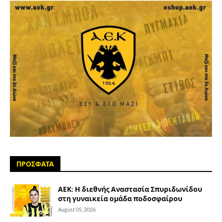
ΠΡΟΣΦΑΤΑ
ΑΕΚ: Η διεθνής Αναστασία Σπυριδωνίδου
στη γυναικεία ομάδα ποδοσφαίρου
August 05, 2026