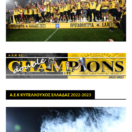
Α.Ε.Κ ΚΥΠΕΛΛΟΥΧΟΣ ΕΛΛΑΔΑΣ 2022-2023