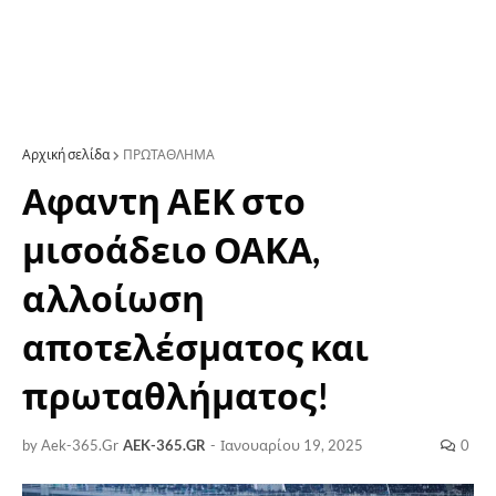
Αρχική σελίδα
ΠΡΩΤΑΘΛΗΜΑ
Αφαντη ΑΕΚ στο
μισοάδειο ΟΑΚΑ,
αλλοίωση
αποτελέσματος και
πρωταθλήματος!
by Aek-365.Gr
AEK-365.GR
-
Ιανουαρίου 19, 2025
0