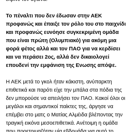
Το πέναλτι που δεν έδωσαν στην ΑΕΚ
προφανώς και έπαιξε τον ρόλο του στο παιχνίδι
και προφανώς ευνόησε συγκεκριμένη ομάδα
που είναι πρώτη (Ολυμπιακό) για ακόμη μια
φορά φέτος αλλά και τον ΠΑΟ για να κερδίσει
και να περάσει 2ος, αλλά δεν δικαιολογεί
επουδενί την εμφάνιση της Ενωσης απόψε.
Η ΑΕΚ μετά το γκολ ήταν κάκιστη, ανύπαρκτη
επιθετικά και παρότι είχε την μπάλα στα πόδια της
δεν μπορούσε να απειλήσει τον ΠΑΟ. Κακοί όλοι οι
μεγάλοι και σημαντικοί παίκτες της, άργησε να
επέμβει στο ματς ο Ματίας Αλμέιδα βλέποντας την
τραγική εικόνα μεσοεπιθετικά. Ανέτοιμη η ομάδα
που προετοιμαζόταν μία εβδομάδα για αυτό το