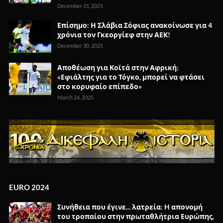
December 31, 2025
Επίσημο: Η Σλάβια Σόφιας ανακοίνωσε για 4
χρόνια τον Γκεοργίεφ στην ΑΕΚ!
December 30, 2025
Αποθέωση για Κοϊτά στην Αφρική:
«Εφιάλτης για το Τόγκο, μπορεί να φτάσει
στο κορυφαίο επίπεδο»
March 24, 2025
EURO 2024
Συνήθεια που έγινε... λατρεία: H απονομή
του τροπαίου στην πρωταθλήτρια Ευρώπης,