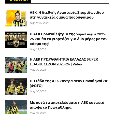
ΑΕΚ: Η διεθνής Αναστασία Σπυριδωνίδου
στη γυναικεία ομάδα ποδοσφαίρου
August 05, 2026
Η ΑΕΚ Πρωταθλήτρια της SuperLeague 2025-
26 και θα το γιορτάζει για δυο μέρες με τον
κόσμο της!
May 15, 2026
Η ΑΕΚ ΠΡΩΡΑΘΛΗΤΡΙΑ ΕΛΛΑΔΑΣ SUPER
LEAGUE ΣΕΖΟΝ 2025-26 | Video
May 10, 2026
Η 11άδα της ΑΕΚ κόντρα στον Παναθηναϊκό!
(ΦΩΤΟ)
May 10, 2026
Με αυτά τα αποτελέσματα η ΑΕΚ κατακτά
απόψε το Πρωτάθλημα
May 10, 2026