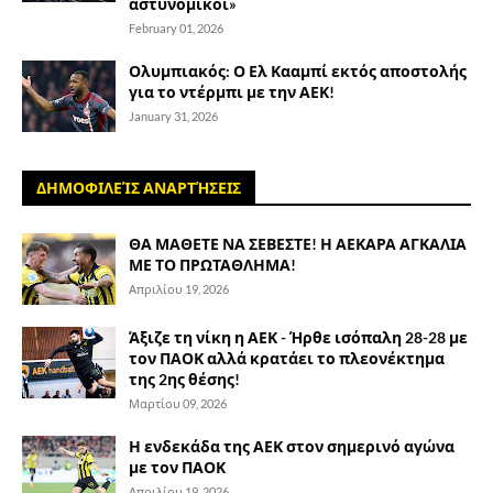
αστυνομικοί»
February 01, 2026
Ολυμπιακός: Ο Ελ Κααμπί εκτός αποστολής
για το ντέρμπι με την ΑΕΚ!
January 31, 2026
ΔΗΜΟΦΙΛΕΊΣ ΑΝΑΡΤΉΣΕΙΣ
ΘΑ ΜΑΘΕΤΕ ΝΑ ΣΕΒΕΣΤΕ! Η ΑΕΚΑΡΑ ΑΓΚΑΛΙΑ
ΜΕ ΤΟ ΠΡΩΤΑΘΛΗΜΑ!
Απριλίου 19, 2026
Άξιζε τη νίκη η ΑΕΚ - Ήρθε ισόπαλη 28-28 με
τον ΠΑΟΚ αλλά κρατάει το πλεονέκτημα
της 2ης θέσης!
Μαρτίου 09, 2026
Η ενδεκάδα της ΑΕΚ στον σημερινό αγώνα
με τον ΠΑΟΚ
Απριλίου 19, 2026