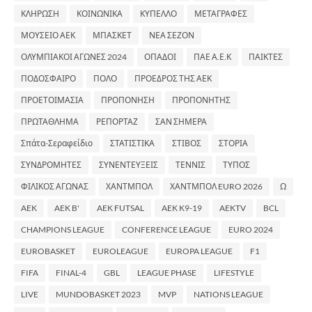
ΚΛΗΡΩΣΗ
ΚΟΙΝΩΝΙΚΑ
ΚΥΠΕΛΛΟ
ΜΕΤΑΓΡΑΦΕΣ
ΜΟΥΣΕΙΟ ΑΕΚ
ΜΠΑΣΚΕΤ
ΝΕΑ ΣΕΖΟΝ
ΟΛΥΜΠΙΑΚΟΙ ΑΓΩΝΕΣ 2024
ΟΠΑΔΟΙ
ΠΑΕ Α.Ε.Κ
ΠΑΙΚΤΕΣ
ΠΟΔΟΣΦΑΙΡΟ
ΠΟΛΟ
ΠΡΟΕΔΡΟΣ ΤΗΣ ΑΕΚ
ΠΡΟΕΤΟΙΜΑΣΙΑ
ΠΡΟΠΟΝΗΣΗ
ΠΡΟΠΟΝΗΤΗΣ
ΠΡΩΤΑΘΛΗΜΑ
ΡΕΠΟΡΤΑΖ
ΣΑΝ ΣΗΜΕΡΑ
Σπάτα-Σεραφείδιο
ΣΤΑΤΙΣΤΙΚΑ
ΣΤΙΒΟΣ
ΣΤΟΡΙΑ
ΣΥΝΔΡΟΜΗΤΕΣ
ΣΥΝΕΝΤΕΥΞΕΙΣ
ΤΕΝΝΙΣ
ΤΥΠΟΣ
ΦΙΛΙΚΟΣ ΑΓΩΝΑΣ
ΧΑΝΤΜΠΟΛ
ΧΑΝΤΜΠΟΛ EURO 2026
Ω
AEK
AEK B'
AEK FUTSAL
AEK K9-19
AEKTV
BCL
CHAMPIONS LEAGUE
CONFERENCE LEAGUE
EURO 2024
EUROBASKET
EUROLEAGUE
EUROPA LEAGUE
F1
FIFA
FINAL-4
GBL
LEAGUE PHASE
LIFESTYLE
LIVE
MUNDOBASKET 2023
MVP
NATIONS LEAGUE