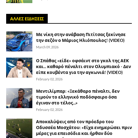
ΑΛΛΕΣ ΕΙΔΗΣΕΙΣ
Με νίκη στην ανάβαση Πιτίτσας ξεκίνησε
την σεζόν ο Μάριος Ηλιόπουλος! (VIDEO)
March 09, 2026
Ο Σπάθας «είδε» οφσάιντ στο γκολ της ΑΕΚ
και... καθαρό πέναλτι στον Ολυμπιακό - Δεν
είπε κουβέντα για την αγκωνιά! (VIDEO)
February 02, 2026
Μεντιλίμπαρ: «Ξεκάθαρο πέναλτι, δεν
τιμούν το ελληνικό ποδόσφαιρο όσα
έγιναν στο τέλος...»
February 02, 2026
Αποκαλύψεις από τον πρόεδρο του
Οδυσσέα Μοσχάτου: «Είχα ενημερώσει πριν
μέρες για επεισόδια και ήρθαν δύο