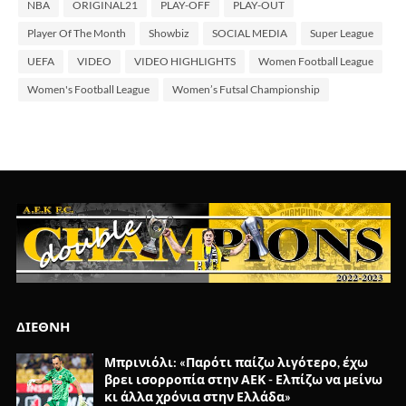
NBA
ORIGINAL21
PLAY-OFF
PLAY-OUT
Player Of The Month
Showbiz
SOCIAL MEDIA
Super League
UEFA
VIDEO
VIDEO HIGHLIGHTS
Women Football League
Women's Football League
Women’s Futsal Championship
ΔΙΕΘΝΗ
Μπρινιόλι: «Παρότι παίζω λιγότερο, έχω
βρει ισορροπία στην ΑΕΚ - Ελπίζω να μείνω
κι άλλα χρόνια στην Ελλάδα»