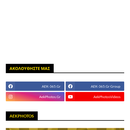
ΑΚΟΛΟΥΘΗΣΤΕ ΜΑΣ
AEK-365.Gr
AEK-365.Gr Group
AekPhotos.Gr
AekPhotosVideos
AEKPHOTOS