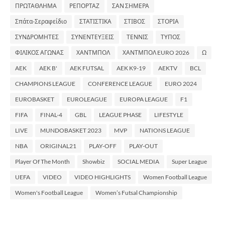
ΠΡΩΤΑΘΛΗΜΑ
ΡΕΠΟΡΤΑΖ
ΣΑΝ ΣΗΜΕΡΑ
Σπάτα-Σεραφείδιο
ΣΤΑΤΙΣΤΙΚΑ
ΣΤΙΒΟΣ
ΣΤΟΡΙΑ
ΣΥΝΔΡΟΜΗΤΕΣ
ΣΥΝΕΝΤΕΥΞΕΙΣ
ΤΕΝΝΙΣ
ΤΥΠΟΣ
ΦΙΛΙΚΟΣ ΑΓΩΝΑΣ
ΧΑΝΤΜΠΟΛ
ΧΑΝΤΜΠΟΛ EURO 2026
Ω
AEK
AEK B'
AEK FUTSAL
AEK K9-19
AEKTV
BCL
CHAMPIONS LEAGUE
CONFERENCE LEAGUE
EURO 2024
EUROBASKET
EUROLEAGUE
EUROPA LEAGUE
F1
FIFA
FINAL-4
GBL
LEAGUE PHASE
LIFESTYLE
LIVE
MUNDOBASKET 2023
MVP
NATIONS LEAGUE
NBA
ORIGINAL21
PLAY-OFF
PLAY-OUT
Player Of The Month
Showbiz
SOCIAL MEDIA
Super League
UEFA
VIDEO
VIDEO HIGHLIGHTS
Women Football League
Women's Football League
Women’s Futsal Championship