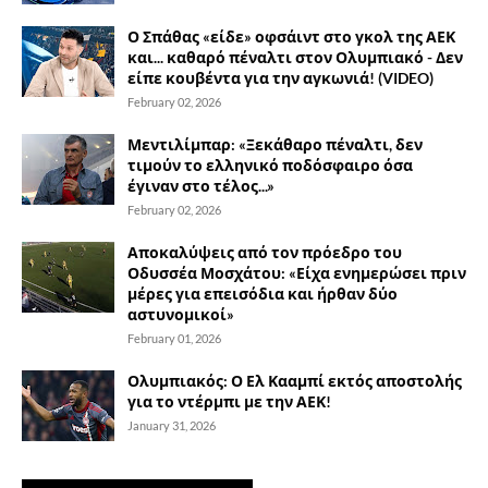
Ο Σπάθας «είδε» οφσάιντ στο γκολ της ΑΕΚ
και... καθαρό πέναλτι στον Ολυμπιακό - Δεν
είπε κουβέντα για την αγκωνιά! (VIDEO)
February 02, 2026
Μεντιλίμπαρ: «Ξεκάθαρο πέναλτι, δεν
τιμούν το ελληνικό ποδόσφαιρο όσα
έγιναν στο τέλος...»
February 02, 2026
Αποκαλύψεις από τον πρόεδρο του
Οδυσσέα Μοσχάτου: «Είχα ενημερώσει πριν
μέρες για επεισόδια και ήρθαν δύο
αστυνομικοί»
February 01, 2026
Ολυμπιακός: Ο Ελ Κααμπί εκτός αποστολής
για το ντέρμπι με την ΑΕΚ!
January 31, 2026