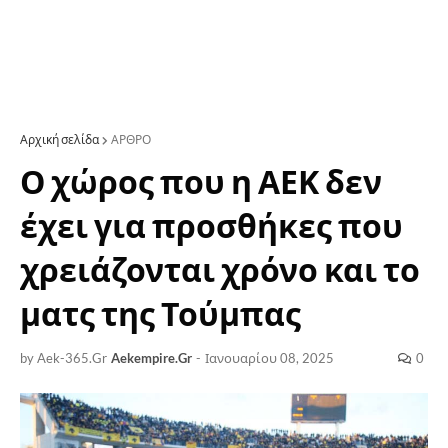
Αρχική σελίδα
ΑΡΘΡΟ
Ο χώρος που η ΑΕΚ δεν
έχει για προσθήκες που
χρειάζονται χρόνο και το
ματς της Τούμπας
by Aek-365.Gr
Aekempire.Gr
-
Ιανουαρίου 08, 2025
0