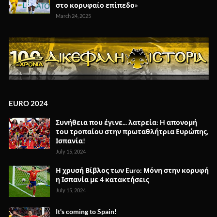
στο κορυφαίο επίπεδο»
March 24, 2025
EURO 2024
Συνήθεια που έγινε... λατρεία: H απονομή
του τροπαίου στην πρωταθλήτρια Ευρώπης,
Ισπανία!
July 15, 2024
Η χρυσή Βίβλος των Euro: Μόνη στην κορυφή
η Ισπανία με 4 κατακτήσεις
July 15, 2024
It's coming to Spain!