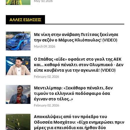
May 10, 2026
ΑΛΛΕΣ ΕΙΔΗΣΕΙΣ
Με νίκη στην ανάβαση Πιτίτσας ξεκίνησε
την σεζόν ο Μάριος Ηλιόπουλος! (VIDEO)
March 09, 2026
Ο Σπάθας «είδε» οφσάιντ στο γκολ της ΑΕΚ
και... καθαρό πέναλτι στον Ολυμπιακό - Δεν
είπε κουβέντα για την αγκωνιά! (VIDEO)
February 02, 2026
Μεντιλίμπαρ: «Ξεκάθαρο πέναλτι, δεν
τιμούν το ελληνικό ποδόσφαιρο όσα
έγιναν στο τέλος...»
February 02, 2026
Αποκαλύψεις από τον πρόεδρο του
Οδυσσέα Μοσχάτου: «Είχα ενημερώσει πριν
μέρες για επεισόδια και ήρθαν δύο