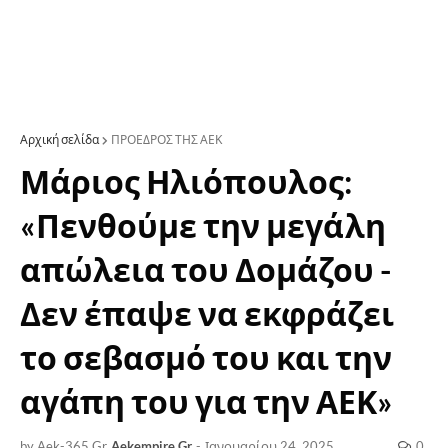
Αρχική σελίδα
ΠΡΟΕΔΡΟΣ ΤΗΣ ΑΕΚ
Μάριος Ηλιόπουλος:
«Πενθούμε την μεγάλη
απώλεια του Δομάζου -
Δεν έπαψε να εκφράζει
το σεβασμό του και την
αγάπη του για την ΑΕΚ»
by Aek-365.Gr
Aekempire.Gr
-
Ιανουαρίου 24, 2025
0