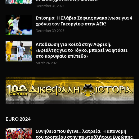
December 31, 2025
Επίσημο: Η Σλάβια Σόφιας ανακοίνωσε για 4
χρόνια τον Γκεοργίεφ στην ΑΕΚ!
December 30, 2025
Αποθέωση για Κοϊτά στην Αφρική:
«Εφιάλτης για το Τόγκο, μπορεί να φτάσει
στο κορυφαίο επίπεδο»
March 24, 2025
EURO 2024
Συνήθεια που έγινε... λατρεία: H απονομή
του τροπαίου στην πρωταθλήτρια Ευρώπης,