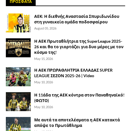
ΠΡΟΣΦΑΤΑ
ΑΕΚ: Η διεθνής Αναστασία Σπυριδωνίδου
στη γυναικεία ομάδα ποδοσφαίρου
August 05, 2026
Η ΑΕΚ Πρωταθλήτρια της SuperLeague 2025-
26 και θα το γιορτάζει για δυο μέρες με τον
κόσμο της!
May 15, 2026
Η ΑΕΚ ΠΡΩΡΑΘΛΗΤΡΙΑ ΕΛΛΑΔΑΣ SUPER
LEAGUE ΣΕΖΟΝ 2025-26 | Video
May 10, 2026
Η 11άδα της ΑΕΚ κόντρα στον Παναθηναϊκό!
(ΦΩΤΟ)
May 10, 2026
Με αυτά τα αποτελέσματα η ΑΕΚ κατακτά
απόψε το Πρωτάθλημα