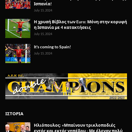
Ισπανία!
July 15, 2024
Η χρυσή Βίβλος των Euro: Μόνη στην κορυφή
η Ισπανία με 4 κατακτήσεις
July 15, 2024
It's coming to Spain!
July 15, 2024
ΙΣΤΟΡΙΑ
Ηλιόπουλος: «Μπαίνουν τρικλοποδιές
εντός και εκτός γηπέδου - Με έλεγαν πολύ