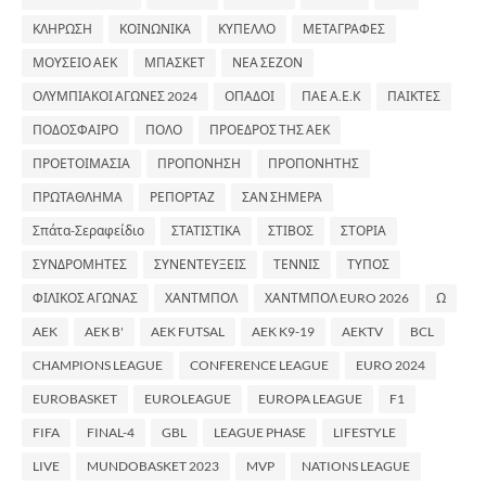
ΚΛΗΡΩΣΗ
ΚΟΙΝΩΝΙΚΑ
ΚΥΠΕΛΛΟ
ΜΕΤΑΓΡΑΦΕΣ
ΜΟΥΣΕΙΟ ΑΕΚ
ΜΠΑΣΚΕΤ
ΝΕΑ ΣΕΖΟΝ
ΟΛΥΜΠΙΑΚΟΙ ΑΓΩΝΕΣ 2024
ΟΠΑΔΟΙ
ΠΑΕ Α.Ε.Κ
ΠΑΙΚΤΕΣ
ΠΟΔΟΣΦΑΙΡΟ
ΠΟΛΟ
ΠΡΟΕΔΡΟΣ ΤΗΣ ΑΕΚ
ΠΡΟΕΤΟΙΜΑΣΙΑ
ΠΡΟΠΟΝΗΣΗ
ΠΡΟΠΟΝΗΤΗΣ
ΠΡΩΤΑΘΛΗΜΑ
ΡΕΠΟΡΤΑΖ
ΣΑΝ ΣΗΜΕΡΑ
Σπάτα-Σεραφείδιο
ΣΤΑΤΙΣΤΙΚΑ
ΣΤΙΒΟΣ
ΣΤΟΡΙΑ
ΣΥΝΔΡΟΜΗΤΕΣ
ΣΥΝΕΝΤΕΥΞΕΙΣ
ΤΕΝΝΙΣ
ΤΥΠΟΣ
ΦΙΛΙΚΟΣ ΑΓΩΝΑΣ
ΧΑΝΤΜΠΟΛ
ΧΑΝΤΜΠΟΛ EURO 2026
Ω
AEK
AEK B'
AEK FUTSAL
AEK K9-19
AEKTV
BCL
CHAMPIONS LEAGUE
CONFERENCE LEAGUE
EURO 2024
EUROBASKET
EUROLEAGUE
EUROPA LEAGUE
F1
FIFA
FINAL-4
GBL
LEAGUE PHASE
LIFESTYLE
LIVE
MUNDOBASKET 2023
MVP
NATIONS LEAGUE