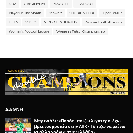
NBA
ORIGINAL21
PLAY-OFF
PLAY-OUT
Player Of The Month
Showbiz
SOCIAL MEDIA
Super League
UEFA
VIDEO
VIDEO HIGHLIGHTS
Women Football League
Women's Football League
Women’s Futsal Championship
ΔΙΕΘΝΗ
Μπρινιόλι: «Παρότι παίζω λιγότερο, έχω
βρει ισορροπία στην ΑΕΚ - Ελπίζω να μείνω
κι άλλα χρόνια στην Ελλάδα»