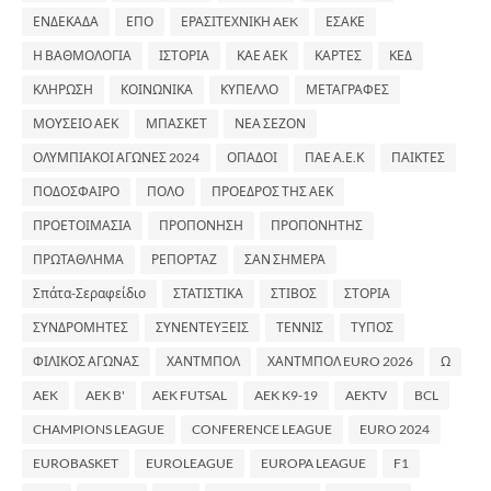
ΕΝΔΕΚΑΔΑ
ΕΠΟ
ΕΡΑΣΙΤΕΧΝΙΚΗ AEK
ΕΣΑΚΕ
Η ΒΑΘΜΟΛΟΓΙΑ
ΙΣΤΟΡΙΑ
ΚΑΕ ΑΕΚ
ΚΑΡΤΕΣ
ΚΕΔ
ΚΛΗΡΩΣΗ
ΚΟΙΝΩΝΙΚΑ
ΚΥΠΕΛΛΟ
ΜΕΤΑΓΡΑΦΕΣ
ΜΟΥΣΕΙΟ ΑΕΚ
ΜΠΑΣΚΕΤ
ΝΕΑ ΣΕΖΟΝ
ΟΛΥΜΠΙΑΚΟΙ ΑΓΩΝΕΣ 2024
ΟΠΑΔΟΙ
ΠΑΕ Α.Ε.Κ
ΠΑΙΚΤΕΣ
ΠΟΔΟΣΦΑΙΡΟ
ΠΟΛΟ
ΠΡΟΕΔΡΟΣ ΤΗΣ ΑΕΚ
ΠΡΟΕΤΟΙΜΑΣΙΑ
ΠΡΟΠΟΝΗΣΗ
ΠΡΟΠΟΝΗΤΗΣ
ΠΡΩΤΑΘΛΗΜΑ
ΡΕΠΟΡΤΑΖ
ΣΑΝ ΣΗΜΕΡΑ
Σπάτα-Σεραφείδιο
ΣΤΑΤΙΣΤΙΚΑ
ΣΤΙΒΟΣ
ΣΤΟΡΙΑ
ΣΥΝΔΡΟΜΗΤΕΣ
ΣΥΝΕΝΤΕΥΞΕΙΣ
ΤΕΝΝΙΣ
ΤΥΠΟΣ
ΦΙΛΙΚΟΣ ΑΓΩΝΑΣ
ΧΑΝΤΜΠΟΛ
ΧΑΝΤΜΠΟΛ EURO 2026
Ω
AEK
AEK B'
AEK FUTSAL
AEK K9-19
AEKTV
BCL
CHAMPIONS LEAGUE
CONFERENCE LEAGUE
EURO 2024
EUROBASKET
EUROLEAGUE
EUROPA LEAGUE
F1