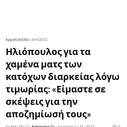
Αρχική σελίδα
ΔΗΛΩΣΕΙΣ
Ηλιόπουλος για τα
χαμένα ματς των
κατόχων διαρκείας λόγω
τιμωρίας: «Είμαστε σε
σκέψεις για την
αποζημίωσή τους»
by Aek-365.Gr
Aekempire.Gr
-
Ιανουαρίου 16, 2025
0