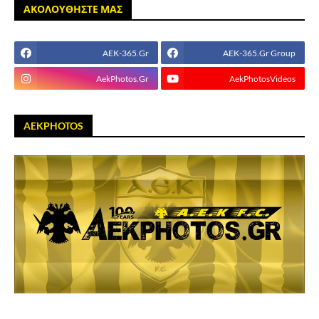
ΑΚΟΛΟΥΘΗΣΤΕ ΜΑΣ
AEK-365.Gr
AEK-365.Gr Group
AekPhotos.Gr
AekPhotosVideos
AEKPHOTOS