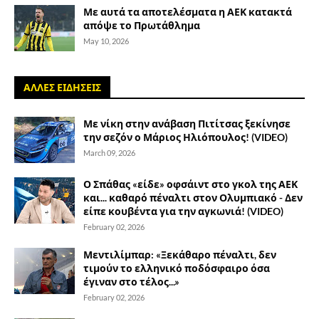
Με αυτά τα αποτελέσματα η ΑΕΚ κατακτά
απόψε το Πρωτάθλημα
May 10, 2026
ΑΛΛΕΣ ΕΙΔΗΣΕΙΣ
Με νίκη στην ανάβαση Πιτίτσας ξεκίνησε
την σεζόν ο Μάριος Ηλιόπουλος! (VIDEO)
March 09, 2026
Ο Σπάθας «είδε» οφσάιντ στο γκολ της ΑΕΚ
και... καθαρό πέναλτι στον Ολυμπιακό - Δεν
είπε κουβέντα για την αγκωνιά! (VIDEO)
February 02, 2026
Μεντιλίμπαρ: «Ξεκάθαρο πέναλτι, δεν
τιμούν το ελληνικό ποδόσφαιρο όσα
έγιναν στο τέλος...»
February 02, 2026