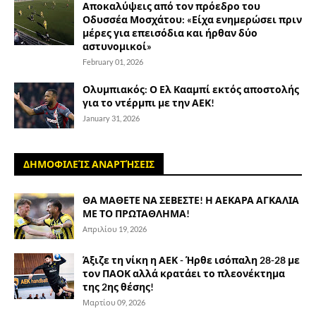
Αποκαλύψεις από τον πρόεδρο του
Οδυσσέα Μοσχάτου: «Είχα ενημερώσει πριν
μέρες για επεισόδια και ήρθαν δύο
αστυνομικοί»
February 01, 2026
Ολυμπιακός: Ο Ελ Κααμπί εκτός αποστολής
για το ντέρμπι με την ΑΕΚ!
January 31, 2026
ΔΗΜΟΦΙΛΕΊΣ ΑΝΑΡΤΉΣΕΙΣ
ΘΑ ΜΑΘΕΤΕ ΝΑ ΣΕΒΕΣΤΕ! Η ΑΕΚΑΡΑ ΑΓΚΑΛΙΑ
ΜΕ ΤΟ ΠΡΩΤΑΘΛΗΜΑ!
Απριλίου 19, 2026
Άξιζε τη νίκη η ΑΕΚ - Ήρθε ισόπαλη 28-28 με
τον ΠΑΟΚ αλλά κρατάει το πλεονέκτημα
της 2ης θέσης!
Μαρτίου 09, 2026