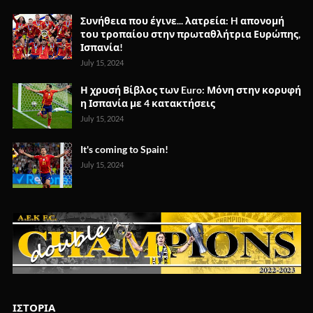
Συνήθεια που έγινε... λατρεία: H απονομή
του τροπαίου στην πρωταθλήτρια Ευρώπης,
Ισπανία!
July 15, 2024
Η χρυσή Βίβλος των Euro: Μόνη στην κορυφή
η Ισπανία με 4 κατακτήσεις
July 15, 2024
It's coming to Spain!
July 15, 2024
ΙΣΤΟΡΙΑ