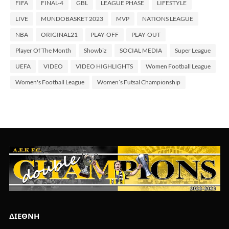
FIFA
FINAL-4
GBL
LEAGUE PHASE
LIFESTYLE
LIVE
MUNDOBASKET 2023
MVP
NATIONS LEAGUE
NBA
ORIGINAL21
PLAY-OFF
PLAY-OUT
Player Of The Month
Showbiz
SOCIAL MEDIA
Super League
UEFA
VIDEO
VIDEO HIGHLIGHTS
Women Football League
Women's Football League
Women’s Futsal Championship
ΔΙΕΘΝΗ