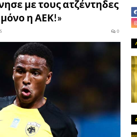
ησε με τους ατζέντηδες
 μόνο η ΑΕΚ!»
25
0