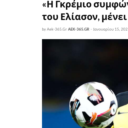
«Η Γκρέμιο συμφών
του Ελίασον, μένει
by Aek-365.Gr
AEK-365.GR
-
Ιανουαρίου 15, 20