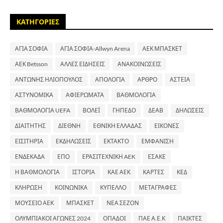
ΚΑΤΗΓΟΡΙΕΣ
ΑΓΙΑ ΣΟΦΙΑ
ΑΓΙΑ ΣΟΦΙΑ-Allwyn Arena
ΑΕΚ ΜΠΑΣΚΕΤ
ΑΕΚ Betsson
ΑΛΛΕΣ ΕΙΔΗΣΕΙΣ
ΑΝΑΚΟΙΝΩΣΕΙΣ
ΑΝΤΩΝΗΣ ΗΛΙΟΠΟΥΛΟΣ
ΑΠΟΛΟΓΙΑ
ΑΡΘΡΟ
ΑΣΤΕΙΑ
ΑΣΤΥΝΟΜΙΚΑ
ΑΦΙΕΡΩΜΑΤΑ
ΒΑΘΜΟΛΟΓΙΑ
ΒΑΘΜΟΛΟΓΙΑ UEFA
ΒΟΛΕΪ
ΓΗΠΕΔΟ
ΔΕΑΒ
ΔΗΛΩΣΕΙΣ
ΔΙΑΙΤΗΤΗΣ
ΔΙΕΘΝΗ
ΕΘΝΙΚΗ ΕΛΛΑΔΑΣ
ΕΙΚΟΝΕΣ
ΕΙΣΙΤΗΡΙΑ
ΕΚΔΗΛΩΣΕΙΣ
ΕΚΤΑΚΤΟ
ΕΜΦΑΝΙΣΗ
ΕΝΔΕΚΑΔΑ
ΕΠΟ
ΕΡΑΣΙΤΕΧΝΙΚΗ AEK
ΕΣΑΚΕ
Η ΒΑΘΜΟΛΟΓΙΑ
ΙΣΤΟΡΙΑ
ΚΑΕ ΑΕΚ
ΚΑΡΤΕΣ
ΚΕΔ
ΚΛΗΡΩΣΗ
ΚΟΙΝΩΝΙΚΑ
ΚΥΠΕΛΛΟ
ΜΕΤΑΓΡΑΦΕΣ
ΜΟΥΣΕΙΟ ΑΕΚ
ΜΠΑΣΚΕΤ
ΝΕΑ ΣΕΖΟΝ
ΟΛΥΜΠΙΑΚΟΙ ΑΓΩΝΕΣ 2024
ΟΠΑΔΟΙ
ΠΑΕ Α.Ε.Κ
ΠΑΙΚΤΕΣ