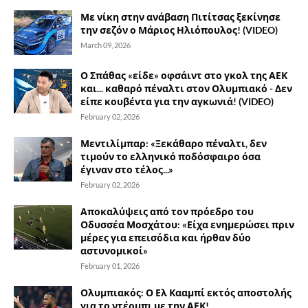
Με νίκη στην ανάβαση Πιτίτσας ξεκίνησε
την σεζόν ο Μάριος Ηλιόπουλος! (VIDEO)
March 09, 2026
Ο Σπάθας «είδε» οφσάιντ στο γκολ της ΑΕΚ
και... καθαρό πέναλτι στον Ολυμπιακό - Δεν
είπε κουβέντα για την αγκωνιά! (VIDEO)
February 02, 2026
Μεντιλίμπαρ: «Ξεκάθαρο πέναλτι, δεν
τιμούν το ελληνικό ποδόσφαιρο όσα
έγιναν στο τέλος...»
February 02, 2026
Αποκαλύψεις από τον πρόεδρο του
Οδυσσέα Μοσχάτου: «Είχα ενημερώσει πριν
μέρες για επεισόδια και ήρθαν δύο
αστυνομικοί»
February 01, 2026
Ολυμπιακός: Ο Ελ Κααμπί εκτός αποστολής
για το ντέρμπι με την ΑΕΚ!