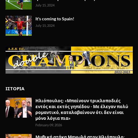
July 15, 2024
It's coming to Spain!
July 15, 2024
ΙΣΤΟΡΙΑ
Ηλιόπουλος: «Μπαίνουν τρικλοποδιές
εντός και εκτός γηπέδου - Με έλεγαν πολύ
ρομαντικό, καταλαβαίνουν ότι δεν είναι
μόνο λόγια πια»
February 09, 2026
Μυθική ατάκα Μανωλά στον Ηλιόπουλο: