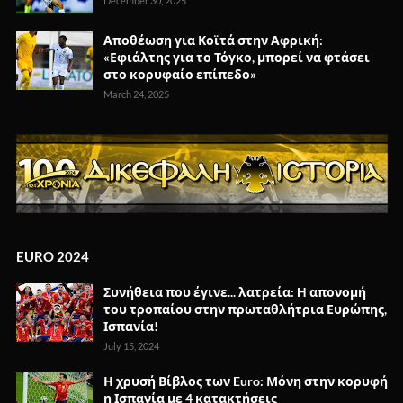
December 30, 2025
Αποθέωση για Κοϊτά στην Αφρική:
«Εφιάλτης για το Τόγκο, μπορεί να φτάσει
στο κορυφαίο επίπεδο»
March 24, 2025
EURO 2024
Συνήθεια που έγινε... λατρεία: H απονομή
του τροπαίου στην πρωταθλήτρια Ευρώπης,
Ισπανία!
July 15, 2024
Η χρυσή Βίβλος των Euro: Μόνη στην κορυφή
η Ισπανία με 4 κατακτήσεις