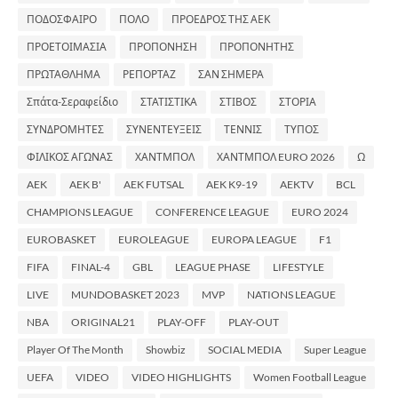
ΠΟΔΟΣΦΑΙΡΟ
ΠΟΛΟ
ΠΡΟΕΔΡΟΣ ΤΗΣ ΑΕΚ
ΠΡΟΕΤΟΙΜΑΣΙΑ
ΠΡΟΠΟΝΗΣΗ
ΠΡΟΠΟΝΗΤΗΣ
ΠΡΩΤΑΘΛΗΜΑ
ΡΕΠΟΡΤΑΖ
ΣΑΝ ΣΗΜΕΡΑ
Σπάτα-Σεραφείδιο
ΣΤΑΤΙΣΤΙΚΑ
ΣΤΙΒΟΣ
ΣΤΟΡΙΑ
ΣΥΝΔΡΟΜΗΤΕΣ
ΣΥΝΕΝΤΕΥΞΕΙΣ
ΤΕΝΝΙΣ
ΤΥΠΟΣ
ΦΙΛΙΚΟΣ ΑΓΩΝΑΣ
ΧΑΝΤΜΠΟΛ
ΧΑΝΤΜΠΟΛ EURO 2026
Ω
AEK
AEK B'
AEK FUTSAL
AEK K9-19
AEKTV
BCL
CHAMPIONS LEAGUE
CONFERENCE LEAGUE
EURO 2024
EUROBASKET
EUROLEAGUE
EUROPA LEAGUE
F1
FIFA
FINAL-4
GBL
LEAGUE PHASE
LIFESTYLE
LIVE
MUNDOBASKET 2023
MVP
NATIONS LEAGUE
NBA
ORIGINAL21
PLAY-OFF
PLAY-OUT
Player Of The Month
Showbiz
SOCIAL MEDIA
Super League
UEFA
VIDEO
VIDEO HIGHLIGHTS
Women Football League