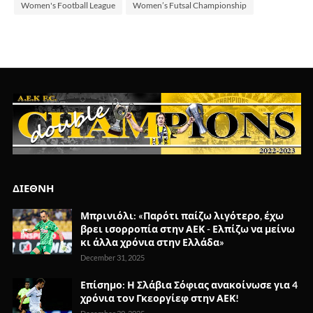
Women's Football League
Women’s Futsal Championship
ΔΙΕΘΝΗ
Μπρινιόλι: «Παρότι παίζω λιγότερο, έχω
βρει ισορροπία στην ΑΕΚ - Ελπίζω να μείνω
κι άλλα χρόνια στην Ελλάδα»
December 31, 2025
Επίσημο: Η Σλάβια Σόφιας ανακοίνωσε για 4
χρόνια τον Γκεοργίεφ στην ΑΕΚ!