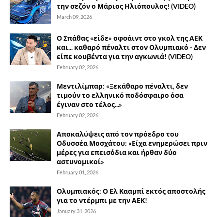
την σεζόν ο Μάριος Ηλιόπουλος! (VIDEO)
March 09, 2026
Ο Σπάθας «είδε» οφσάιντ στο γκολ της ΑΕΚ
και... καθαρό πέναλτι στον Ολυμπιακό - Δεν
είπε κουβέντα για την αγκωνιά! (VIDEO)
February 02, 2026
Μεντιλίμπαρ: «Ξεκάθαρο πέναλτι, δεν
τιμούν το ελληνικό ποδόσφαιρο όσα
έγιναν στο τέλος...»
February 02, 2026
Αποκαλύψεις από τον πρόεδρο του
Οδυσσέα Μοσχάτου: «Είχα ενημερώσει πριν
μέρες για επεισόδια και ήρθαν δύο
αστυνομικοί»
February 01, 2026
Ολυμπιακός: Ο Ελ Κααμπί εκτός αποστολής
για το ντέρμπι με την ΑΕΚ!
January 31, 2026