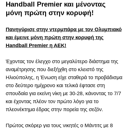
Handball Premier και μένοντας
μόνη πρώτη στην κορυφή!
Πανηγύρισε στην ντερμπάρα με τον Ολυμπιακό
και έμεινε μόνη πρώτη στην κορυφή της
Handball Premier η ΑΕΚ!
Έχοντας τον έλεγχο στο μεγαλύτερο διάστημα της
αναμέτρησης που διεξήχθη στο κλειστό της
Ηλιούπολης, η Ένωση είχε σταθερά το προβάδισμα
στο δεύτερο ημίχρονο και τελικά έφτασε στη
σπουδαία για εκείνη νίκη με 30-28, κάνοντας το 7/7
και έχοντας πλέον τον πρώτο λόγο για το
πλεονέκτημα έδρας στην πορεία της σεζόν.
Πρώτος σκόρερ για τους νικητές ο Μάντιτς με 8