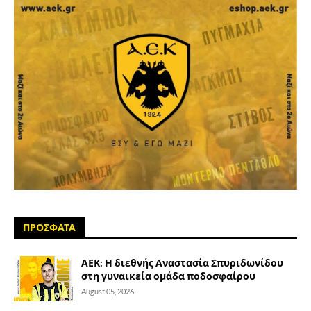
ΠΡΟΣΦΑΤΑ
ΑΕΚ: Η διεθνής Αναστασία Σπυριδωνίδου
στη γυναικεία ομάδα ποδοσφαίρου
August 05, 2026