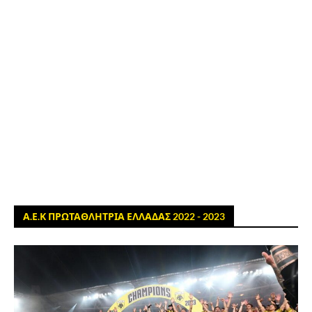
Α.Ε.Κ ΠΡΩΤΑΘΛΗΤΡΙΑ ΕΛΛΑΔΑΣ 2022 - 2023