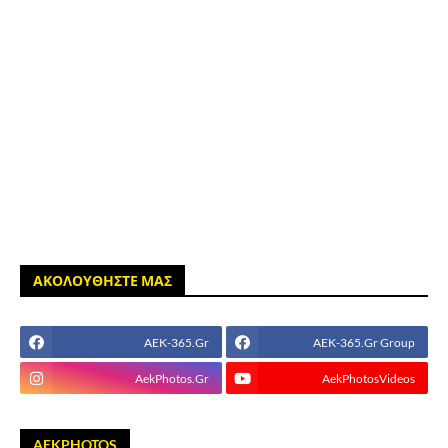
ΑΚΟΛΟΥΘΗΣΤΕ ΜΑΣ
AEK-365.Gr
AEK-365.Gr Group
AekPhotos.Gr
AekPhotosVideos
AEKPHOTOS