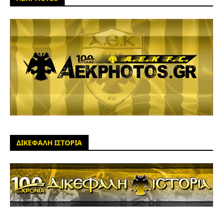
ΔΙΚΕΦΑΛΗ ΙΣΤΟΡΙΑ