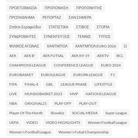
ΠΡΟΕΤΟΙΜΑΣΙΑ
ΠΡΟΠΟΝΗΣΗ
ΠΡΟΠΟΝΗΤΗΣ
ΠΡΩΤΑΘΛΗΜΑ
ΡΕΠΟΡΤΑΖ
ΣΑΝ ΣΗΜΕΡΑ
Σπάτα-Σεραφείδιο
ΣΤΑΤΙΣΤΙΚΑ
ΣΤΙΒΟΣ
ΣΤΟΡΙΑ
ΣΥΝΔΡΟΜΗΤΕΣ
ΣΥΝΕΝΤΕΥΞΕΙΣ
ΤΕΝΝΙΣ
ΤΥΠΟΣ
ΦΙΛΙΚΟΣ ΑΓΩΝΑΣ
ΧΑΝΤΜΠΟΛ
ΧΑΝΤΜΠΟΛ EURO 2026
Ω
AEK
AEK B'
AEK FUTSAL
AEK K9-19
AEKTV
BCL
CHAMPIONS LEAGUE
CONFERENCE LEAGUE
EURO 2024
EUROBASKET
EUROLEAGUE
EUROPA LEAGUE
F1
FIFA
FINAL-4
GBL
LEAGUE PHASE
LIFESTYLE
LIVE
MUNDOBASKET 2023
MVP
NATIONS LEAGUE
NBA
ORIGINAL21
PLAY-OFF
PLAY-OUT
Player Of The Month
Showbiz
SOCIAL MEDIA
Super League
UEFA
VIDEO
VIDEO HIGHLIGHTS
Women Football League
Women's Football League
Women’s Futsal Championship