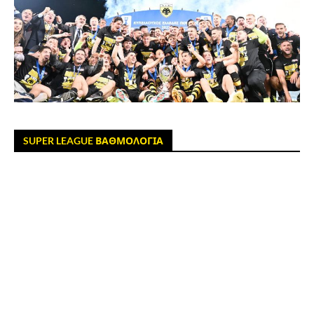
SUPER LEAGUE ΒΑΘΜΟΛΟΓΙΑ