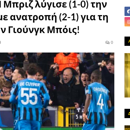
Η Μπριζ λύγισε (1-0) την
με ανατροπή (2-1) για τη
ν Γιούνγκ Μπόις!
4
0