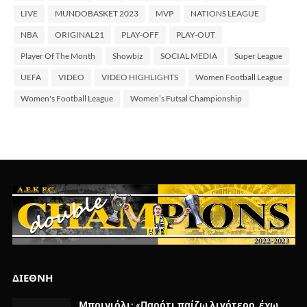
LIVE
MUNDOBASKET 2023
MVP
NATIONS LEAGUE
NBA
ORIGINAL21
PLAY-OFF
PLAY-OUT
Player Of The Month
Showbiz
SOCIAL MEDIA
Super League
UEFA
VIDEO
VIDEO HIGHLIGHTS
Women Football League
Women's Football League
Women’s Futsal Championship
ΔΙΕΘΝΗ
Μπρινιόλι: «Παρότι παίζω λιγότερο, έχω