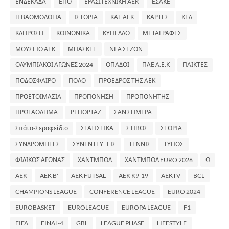
ΕΝΔΕΚΑΔΑ
ΕΠΟ
ΕΡΑΣΙΤΕΧΝΙΚΗ AEK
ΕΣΑΚΕ
Η ΒΑΘΜΟΛΟΓΙΑ
ΙΣΤΟΡΙΑ
ΚΑΕ ΑΕΚ
ΚΑΡΤΕΣ
ΚΕΔ
ΚΛΗΡΩΣΗ
ΚΟΙΝΩΝΙΚΑ
ΚΥΠΕΛΛΟ
ΜΕΤΑΓΡΑΦΕΣ
ΜΟΥΣΕΙΟ ΑΕΚ
ΜΠΑΣΚΕΤ
ΝΕΑ ΣΕΖΟΝ
ΟΛΥΜΠΙΑΚΟΙ ΑΓΩΝΕΣ 2024
ΟΠΑΔΟΙ
ΠΑΕ Α.Ε.Κ
ΠΑΙΚΤΕΣ
ΠΟΔΟΣΦΑΙΡΟ
ΠΟΛΟ
ΠΡΟΕΔΡΟΣ ΤΗΣ ΑΕΚ
ΠΡΟΕΤΟΙΜΑΣΙΑ
ΠΡΟΠΟΝΗΣΗ
ΠΡΟΠΟΝΗΤΗΣ
ΠΡΩΤΑΘΛΗΜΑ
ΡΕΠΟΡΤΑΖ
ΣΑΝ ΣΗΜΕΡΑ
Σπάτα-Σεραφείδιο
ΣΤΑΤΙΣΤΙΚΑ
ΣΤΙΒΟΣ
ΣΤΟΡΙΑ
ΣΥΝΔΡΟΜΗΤΕΣ
ΣΥΝΕΝΤΕΥΞΕΙΣ
ΤΕΝΝΙΣ
ΤΥΠΟΣ
ΦΙΛΙΚΟΣ ΑΓΩΝΑΣ
ΧΑΝΤΜΠΟΛ
ΧΑΝΤΜΠΟΛ EURO 2026
Ω
AEK
AEK B'
AEK FUTSAL
AEK K9-19
AEKTV
BCL
CHAMPIONS LEAGUE
CONFERENCE LEAGUE
EURO 2024
EUROBASKET
EUROLEAGUE
EUROPA LEAGUE
F1
FIFA
FINAL-4
GBL
LEAGUE PHASE
LIFESTYLE