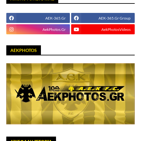
AEK-365.Gr
AEK-365.Gr Group
AekPhotos.Gr
AekPhotosVideos
AEKPHOTOS