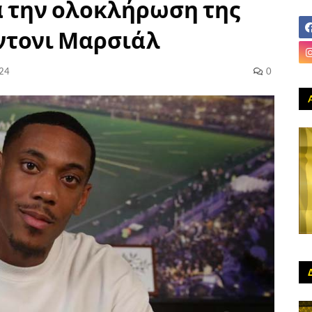
 την ολοκλήρωση της
ντονι Μαρσιάλ
024
0