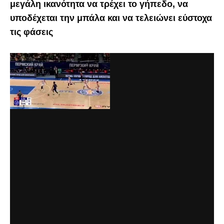
μεγάλη ικανότητα να τρέχει το γήπεδο, να
υποδέχεται την μπάλα και να τελειώνει εύστοχα
τις φάσεις