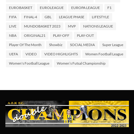
EUROBASKET
EUROLEAGUE
EUROPA LEAGUE
F1
FIFA
FINAL-4
GBL
LEAGUE PHASE
LIFESTYLE
LIVE
MUNDOBASKET 2023
MVP
NATIONS LEAGUE
NBA
ORIGINAL21
PLAY-OFF
PLAY-OUT
Player Of The Month
Showbiz
SOCIAL MEDIA
Super League
UEFA
VIDEO
VIDEO HIGHLIGHTS
Women Football League
Women's Football League
Women’s Futsal Championship