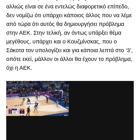
αλλιώς είναι σε ένα εντελώς διαφορετικό επίπεδο,
δεν νομίζω ότι υπάρχει κάποιος άλλος που να λέμε
από τώρα ότι αυτός θα δημιουργήσει πρόβλημα
στην ΑΕΚ. Στην τελική, αν όντως υπάρξει θέμα
μεγέθους, υπάρχει και ο Κουζμίνσκας, που ο
Σάκοτα τον υπολογίζει και για κάποια λεπτά στο ‘3’,
οπότε εκεί, μάλλον οι άλλοι θα έχουν το πρόβλημα,
όχι η ΑΕΚ.