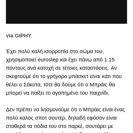
via GIPHY
Έχει πολύ καλή ισορροπία στο σώμα του,
χρησιμοποιεί eurostep και έχει πάνω από 1.15
πόντους ανά κατοχή σε τέτοιες καταστάσεις. Αν
σκεφτούμε ότι το γρήγορο μπάσκετ είναι κάτι που
θέλει ο Σάκοτα, τότε θα δούμε ότι ο Μπράις θα
μπορεί να παίξει το αγαπημένο του παιχνίδι.
Δεν πρέπει να λησμονούμε ότι ο Μπράις είναι ένας
πολύ καλός σποτ σουτέρ, δηλαδή εφόσον είναι
σταθερά τα πόδια του στο παρκέ, σουτάρει με