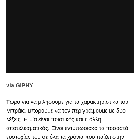
via GIPHY
Τώρα για να μιλήσουμε για τα χαρακτηριστικά του
Μπράις, μπορούμε να τον περιγράψουμε με δύο
λέξεις. Η μία είναι ποιοτικός και η άλλη
αποτελεσματικός. Είναι εντυπωσιακά τα ποσοστά
ευστοχίας του σε όλα τα χρόνια που παίζει στην