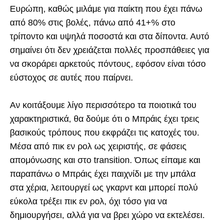
Ευρώπη, καθώς μιλάμε για παίκτη που έχει πάνω
από 80% στις βολές, πάνω από 41+% στο
τρίποντο και υψηλά ποσοστά και στα δίποντα. Αυτό
σημαίνει ότι δεν χρειάζεται πολλές προσπάθειες για
να σκοράρει αρκετούς πόντους, εφόσον είναι τόσο
εύστοχος σε αυτές που παίρνει.
Αν κοιτάξουμε λίγο περισσότερο τα ποιοτικά του
χαρακτηριστικά, θα δούμε ότι ο Μπράις έχει τρεις
βασικούς τρόπους που εκφράζει τις κατοχές του.
Μέσα από πικ εν ρολ ως χειριστής, σε φάσεις
απομόνωσης και στο transition. Όπως είπαμε και
παραπάνω ο Μπράις έχει παιχνίδι με την μπάλα
στα χέρια, λειτουργεί ως γκαρντ και μπορεί πολύ
εύκολα τρέξει πικ εν ρολ, όχι τόσο για να
δημιουργήσει, αλλά για να βρει χώρο να εκτελέσει.