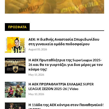
ΠΡΟΣΦΑΤΑ
ΑΕΚ: Η διεθνής Αναστασία Σπυριδωνίδου
στη γυναικεία ομάδα ποδοσφαίρου
August 05, 2026
Η ΑΕΚ Πρωταθλήτρια της SuperLeague 2025-
26 και θα το γιορτάζει για δυο μέρες με τον
κόσμο της!
May 15, 2026
Η ΑΕΚ ΠΡΩΡΑΘΛΗΤΡΙΑ ΕΛΛΑΔΑΣ SUPER
LEAGUE ΣΕΖΟΝ 2025-26 | Video
May 10, 2026
Η 11άδα της ΑΕΚ κόντρα στον Παναθηναϊκό!