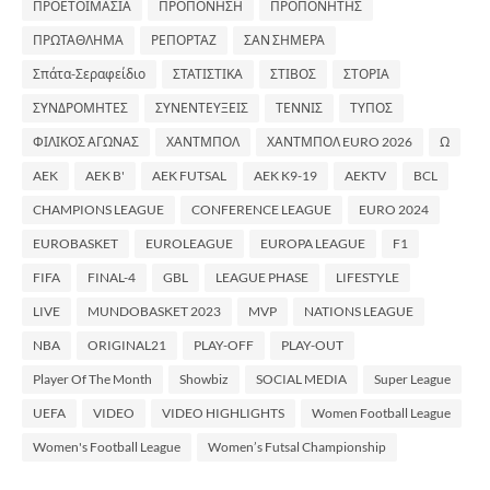
ΠΡΟΕΤΟΙΜΑΣΙΑ
ΠΡΟΠΟΝΗΣΗ
ΠΡΟΠΟΝΗΤΗΣ
ΠΡΩΤΑΘΛΗΜΑ
ΡΕΠΟΡΤΑΖ
ΣΑΝ ΣΗΜΕΡΑ
Σπάτα-Σεραφείδιο
ΣΤΑΤΙΣΤΙΚΑ
ΣΤΙΒΟΣ
ΣΤΟΡΙΑ
ΣΥΝΔΡΟΜΗΤΕΣ
ΣΥΝΕΝΤΕΥΞΕΙΣ
ΤΕΝΝΙΣ
ΤΥΠΟΣ
ΦΙΛΙΚΟΣ ΑΓΩΝΑΣ
ΧΑΝΤΜΠΟΛ
ΧΑΝΤΜΠΟΛ EURO 2026
Ω
AEK
AEK B'
AEK FUTSAL
AEK K9-19
AEKTV
BCL
CHAMPIONS LEAGUE
CONFERENCE LEAGUE
EURO 2024
EUROBASKET
EUROLEAGUE
EUROPA LEAGUE
F1
FIFA
FINAL-4
GBL
LEAGUE PHASE
LIFESTYLE
LIVE
MUNDOBASKET 2023
MVP
NATIONS LEAGUE
NBA
ORIGINAL21
PLAY-OFF
PLAY-OUT
Player Of The Month
Showbiz
SOCIAL MEDIA
Super League
UEFA
VIDEO
VIDEO HIGHLIGHTS
Women Football League
Women's Football League
Women’s Futsal Championship