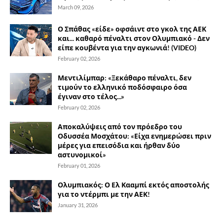
March 09, 2026
Ο Σπάθας «είδε» οφσάιντ στο γκολ της ΑΕΚ
και... καθαρό πέναλτι στον Ολυμπιακό - Δεν
είπε κουβέντα για την αγκωνιά! (VIDEO)
February 02, 2026
Μεντιλίμπαρ: «Ξεκάθαρο πέναλτι, δεν
τιμούν το ελληνικό ποδόσφαιρο όσα
έγιναν στο τέλος...»
February 02, 2026
Αποκαλύψεις από τον πρόεδρο του
Οδυσσέα Μοσχάτου: «Είχα ενημερώσει πριν
μέρες για επεισόδια και ήρθαν δύο
αστυνομικοί»
February 01, 2026
Ολυμπιακός: Ο Ελ Κααμπί εκτός αποστολής
για το ντέρμπι με την ΑΕΚ!
January 31, 2026