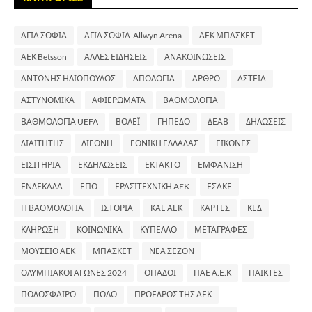
ΑΓΙΑ ΣΟΦΙΑ
ΑΓΙΑ ΣΟΦΙΑ-Allwyn Arena
ΑΕΚ ΜΠΑΣΚΕΤ
ΑΕΚ Betsson
ΑΛΛΕΣ ΕΙΔΗΣΕΙΣ
ΑΝΑΚΟΙΝΩΣΕΙΣ
ΑΝΤΩΝΗΣ ΗΛΙΟΠΟΥΛΟΣ
ΑΠΟΛΟΓΙΑ
ΑΡΘΡΟ
ΑΣΤΕΙΑ
ΑΣΤΥΝΟΜΙΚΑ
ΑΦΙΕΡΩΜΑΤΑ
ΒΑΘΜΟΛΟΓΙΑ
ΒΑΘΜΟΛΟΓΙΑ UEFA
ΒΟΛΕΪ
ΓΗΠΕΔΟ
ΔΕΑΒ
ΔΗΛΩΣΕΙΣ
ΔΙΑΙΤΗΤΗΣ
ΔΙΕΘΝΗ
ΕΘΝΙΚΗ ΕΛΛΑΔΑΣ
ΕΙΚΟΝΕΣ
ΕΙΣΙΤΗΡΙΑ
ΕΚΔΗΛΩΣΕΙΣ
ΕΚΤΑΚΤΟ
ΕΜΦΑΝΙΣΗ
ΕΝΔΕΚΑΔΑ
ΕΠΟ
ΕΡΑΣΙΤΕΧΝΙΚΗ AEK
ΕΣΑΚΕ
Η ΒΑΘΜΟΛΟΓΙΑ
ΙΣΤΟΡΙΑ
ΚΑΕ ΑΕΚ
ΚΑΡΤΕΣ
ΚΕΔ
ΚΛΗΡΩΣΗ
ΚΟΙΝΩΝΙΚΑ
ΚΥΠΕΛΛΟ
ΜΕΤΑΓΡΑΦΕΣ
ΜΟΥΣΕΙΟ ΑΕΚ
ΜΠΑΣΚΕΤ
ΝΕΑ ΣΕΖΟΝ
ΟΛΥΜΠΙΑΚΟΙ ΑΓΩΝΕΣ 2024
ΟΠΑΔΟΙ
ΠΑΕ Α.Ε.Κ
ΠΑΙΚΤΕΣ
ΠΟΔΟΣΦΑΙΡΟ
ΠΟΛΟ
ΠΡΟΕΔΡΟΣ ΤΗΣ ΑΕΚ