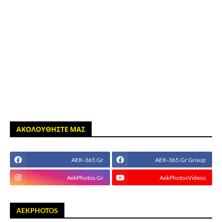
ΑΚΟΛΟΥΘΗΣΤΕ ΜΑΣ
AEK-365.Gr
AEK-365.Gr Group
AekPhotos.Gr
AekPhotosVideos
AEKPHOTOS