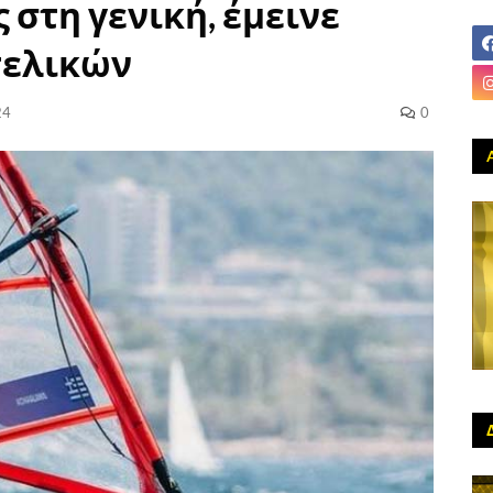
 στη γενική, έμεινε
τελικών
24
0