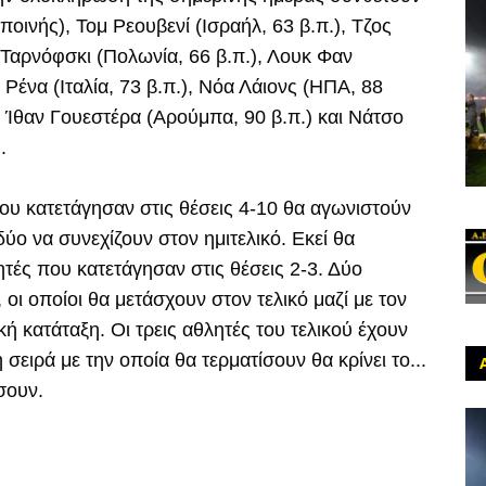
ποινής), Τομ Ρεουβενί (Ισραήλ, 63 β.π.), Τζος
 Ταρνόφσκι (Πολωνία, 66 β.π.), Λουκ Φαν
 Ρένα (Ιταλία, 73 β.π.), Νόα Λάιονς (ΗΠΑ, 88
), Ίθαν Γουεστέρα (Αρούμπα, 90 β.π.) και Νάτσο
.
 που κατετάγησαν στις θέσεις 4-10 θα αγωνιστούν
ύο να συνεχίζουν στον ημιτελικό. Εκεί θα
ές που κατετάγησαν στις θέσεις 2-3. Δύο
 οι οποίοι θα μετάσχουν στον τελικό μαζί με τον
ή κατάταξη. Οι τρεις αθλητές του τελικού έχουν
σειρά με την οποία θα τερματίσουν θα κρίνει το...
σουν.