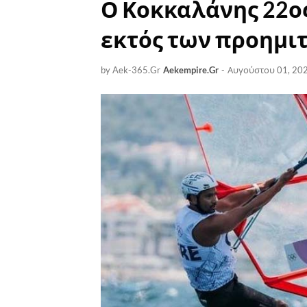
Ο Κοκκαλάνης 22ος
εκτός των προημι
by Aek-365.Gr
Aekempire.Gr
-
Αυγούστου 01, 20