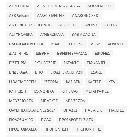
ΑΓΙΑ ΣΟΦΙΑ
ΑΓΙΑ ΣΟΦΙΑ-Allwyn Arena
ΑΕΚ ΜΠΑΣΚΕΤ
ΑΕΚ Betsson
ΑΛΛΕΣ ΕΙΔΗΣΕΙΣ
ΑΝΑΚΟΙΝΩΣΕΙΣ
ΑΝΤΩΝΗΣ ΗΛΙΟΠΟΥΛΟΣ
ΑΠΟΛΟΓΙΑ
ΑΡΘΡΟ
ΑΣΤΕΙΑ
ΑΣΤΥΝΟΜΙΚΑ
ΑΦΙΕΡΩΜΑΤΑ
ΒΑΘΜΟΛΟΓΙΑ
ΒΑΘΜΟΛΟΓΙΑ UEFA
ΒΟΛΕΪ
ΓΗΠΕΔΟ
ΔΕΑΒ
ΔΗΛΩΣΕΙΣ
ΔΙΑΙΤΗΤΗΣ
ΔΙΕΘΝΗ
ΕΘΝΙΚΗ ΕΛΛΑΔΑΣ
ΕΙΚΟΝΕΣ
ΕΙΣΙΤΗΡΙΑ
ΕΚΔΗΛΩΣΕΙΣ
ΕΚΤΑΚΤΟ
ΕΜΦΑΝΙΣΗ
ΕΝΔΕΚΑΔΑ
ΕΠΟ
ΕΡΑΣΙΤΕΧΝΙΚΗ AEK
ΕΣΑΚΕ
Η ΒΑΘΜΟΛΟΓΙΑ
ΙΣΤΟΡΙΑ
ΚΑΕ ΑΕΚ
ΚΑΡΤΕΣ
ΚΕΔ
ΚΛΗΡΩΣΗ
ΚΟΙΝΩΝΙΚΑ
ΚΥΠΕΛΛΟ
ΜΕΤΑΓΡΑΦΕΣ
ΜΟΥΣΕΙΟ ΑΕΚ
ΜΠΑΣΚΕΤ
ΝΕΑ ΣΕΖΟΝ
ΟΛΥΜΠΙΑΚΟΙ ΑΓΩΝΕΣ 2024
ΟΠΑΔΟΙ
ΠΑΕ Α.Ε.Κ
ΠΑΙΚΤΕΣ
ΠΟΔΟΣΦΑΙΡΟ
ΠΟΛΟ
ΠΡΟΕΔΡΟΣ ΤΗΣ ΑΕΚ
ΠΡΟΕΤΟΙΜΑΣΙΑ
ΠΡΟΠΟΝΗΣΗ
ΠΡΟΠΟΝΗΤΗΣ