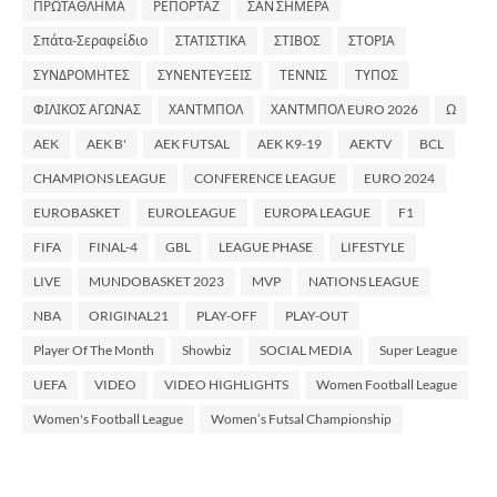
ΠΡΩΤΑΘΛΗΜΑ
ΡΕΠΟΡΤΑΖ
ΣΑΝ ΣΗΜΕΡΑ
Σπάτα-Σεραφείδιο
ΣΤΑΤΙΣΤΙΚΑ
ΣΤΙΒΟΣ
ΣΤΟΡΙΑ
ΣΥΝΔΡΟΜΗΤΕΣ
ΣΥΝΕΝΤΕΥΞΕΙΣ
ΤΕΝΝΙΣ
ΤΥΠΟΣ
ΦΙΛΙΚΟΣ ΑΓΩΝΑΣ
ΧΑΝΤΜΠΟΛ
ΧΑΝΤΜΠΟΛ EURO 2026
Ω
AEK
AEK B'
AEK FUTSAL
AEK K9-19
AEKTV
BCL
CHAMPIONS LEAGUE
CONFERENCE LEAGUE
EURO 2024
EUROBASKET
EUROLEAGUE
EUROPA LEAGUE
F1
FIFA
FINAL-4
GBL
LEAGUE PHASE
LIFESTYLE
LIVE
MUNDOBASKET 2023
MVP
NATIONS LEAGUE
NBA
ORIGINAL21
PLAY-OFF
PLAY-OUT
Player Of The Month
Showbiz
SOCIAL MEDIA
Super League
UEFA
VIDEO
VIDEO HIGHLIGHTS
Women Football League
Women's Football League
Women’s Futsal Championship