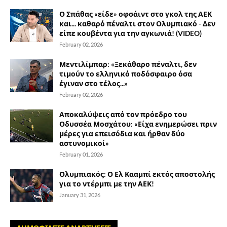
Ο Σπάθας «είδε» οφσάιντ στο γκολ της ΑΕΚ
και... καθαρό πέναλτι στον Ολυμπιακό - Δεν
είπε κουβέντα για την αγκωνιά! (VIDEO)
February 02, 2026
Μεντιλίμπαρ: «Ξεκάθαρο πέναλτι, δεν
τιμούν το ελληνικό ποδόσφαιρο όσα
έγιναν στο τέλος...»
February 02, 2026
Αποκαλύψεις από τον πρόεδρο του
Οδυσσέα Μοσχάτου: «Είχα ενημερώσει πριν
μέρες για επεισόδια και ήρθαν δύο
αστυνομικοί»
February 01, 2026
Ολυμπιακός: Ο Ελ Κααμπί εκτός αποστολής
για το ντέρμπι με την ΑΕΚ!
January 31, 2026