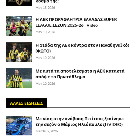
κόσμο της!
May 15, 2026
Η ΑΕΚ ΠΡΩΡΑΘΛΗΤΡΙΑ ΕΛΛΑΔΑΣ SUPER
LEAGUE ΣΕΖΟΝ 2025-26 | Video
May 10, 2026
Η 11άδα της ΑΕΚ κόντρα στον Παναθηναϊκό!
(ΦΩΤΟ)
May 10, 2026
Με αυτά τα αποτελέσματα η ΑΕΚ κατακτά
απόψε το Πρωτάθλημα
May 10, 2026
ΑΛΛΕΣ ΕΙΔΗΣΕΙΣ
Με νίκη στην ανάβαση Πιτίτσας ξεκίνησε
την σεζόν ο Μάριος Ηλιόπουλος! (VIDEO)
March 09, 2026