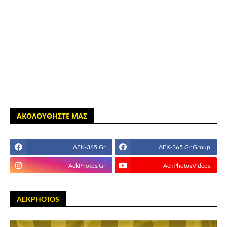
ΑΚΟΛΟΥΘΗΣΤΕ ΜΑΣ
AEK-365.Gr
AEK-365.Gr Group
AekPhotos.Gr
AekPhotosVideos
AEKPHOTOS