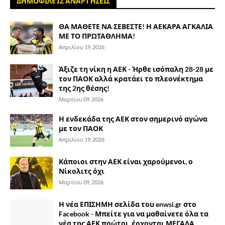
ΔΗΜΟΦΙΛΕΊΣ ΑΝΑΡΤΉΣΕΙΣ
ΘΑ ΜΑΘΕΤΕ ΝΑ ΣΕΒΕΣΤΕ! Η ΑΕΚΑΡΑ ΑΓΚΑΛΙΑ
ΜΕ ΤΟ ΠΡΩΤΑΘΛΗΜΑ!
Απριλίου 19, 2026
Άξιζε τη νίκη η ΑΕΚ - Ήρθε ισόπαλη 28-28 με
τον ΠΑΟΚ αλλά κρατάει το πλεονέκτημα
της 2ης θέσης!
Μαρτίου 09, 2026
Η ενδεκάδα της ΑΕΚ στον σημερινό αγώνα
με τον ΠΑΟΚ
Απριλίου 19, 2026
Κάποιοι στην ΑΕΚ είναι χαρούμενοι, ο
Νίκολιτς όχι
Μαρτίου 09, 2026
Η νέα ΕΠΙΣΗΜΗ σελίδα του enwsi.gr στο
Facebook - Μπείτε για να μαθαίνετε όλα τα
νέα της ΑΕΚ πρώτοι, έρχονται ΜΕΓΑΛΑ