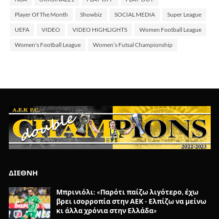
Player Of The Month
Showbiz
SOCIAL MEDIA
Super League
UEFA
VIDEO
VIDEO HIGHLIGHTS
Women Football League
Women's Football League
Women’s Futsal Championship
ΔΙΕΘΝΗ
Μπρινιόλι: «Παρότι παίζω λιγότερο, έχω
βρει ισορροπία στην ΑΕΚ - Ελπίζω να μείνω
κι άλλα χρόνια στην Ελλάδα»