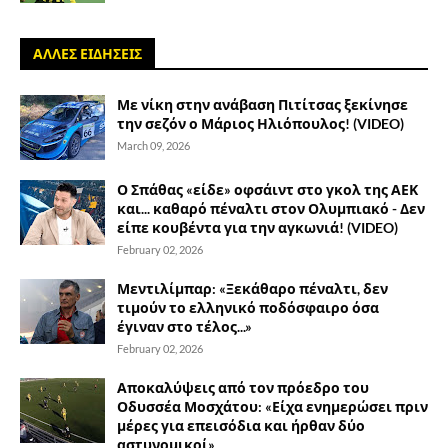
ΑΛΛΕΣ ΕΙΔΗΣΕΙΣ
Με νίκη στην ανάβαση Πιτίτσας ξεκίνησε
την σεζόν ο Μάριος Ηλιόπουλος! (VIDEO)
March 09, 2026
Ο Σπάθας «είδε» οφσάιντ στο γκολ της ΑΕΚ
και... καθαρό πέναλτι στον Ολυμπιακό - Δεν
είπε κουβέντα για την αγκωνιά! (VIDEO)
February 02, 2026
Μεντιλίμπαρ: «Ξεκάθαρο πέναλτι, δεν
τιμούν το ελληνικό ποδόσφαιρο όσα
έγιναν στο τέλος...»
February 02, 2026
Αποκαλύψεις από τον πρόεδρο του
Οδυσσέα Μοσχάτου: «Είχα ενημερώσει πριν
μέρες για επεισόδια και ήρθαν δύο
αστυνομικοί»