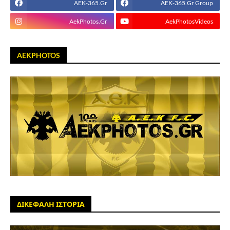
AEK-365.Gr
AEK-365.Gr Group
AekPhotos.Gr
AekPhotosVideos
AEKPHOTOS
ΔΙΚΕΦΑΛΗ ΙΣΤΟΡΙΑ