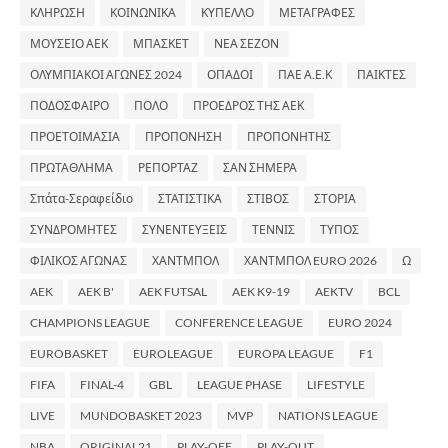
ΚΛΗΡΩΣΗ
ΚΟΙΝΩΝΙΚΑ
ΚΥΠΕΛΛΟ
ΜΕΤΑΓΡΑΦΕΣ
ΜΟΥΣΕΙΟ ΑΕΚ
ΜΠΑΣΚΕΤ
ΝΕΑ ΣΕΖΟΝ
ΟΛΥΜΠΙΑΚΟΙ ΑΓΩΝΕΣ 2024
ΟΠΑΔΟΙ
ΠΑΕ Α.Ε.Κ
ΠΑΙΚΤΕΣ
ΠΟΔΟΣΦΑΙΡΟ
ΠΟΛΟ
ΠΡΟΕΔΡΟΣ ΤΗΣ ΑΕΚ
ΠΡΟΕΤΟΙΜΑΣΙΑ
ΠΡΟΠΟΝΗΣΗ
ΠΡΟΠΟΝΗΤΗΣ
ΠΡΩΤΑΘΛΗΜΑ
ΡΕΠΟΡΤΑΖ
ΣΑΝ ΣΗΜΕΡΑ
Σπάτα-Σεραφείδιο
ΣΤΑΤΙΣΤΙΚΑ
ΣΤΙΒΟΣ
ΣΤΟΡΙΑ
ΣΥΝΔΡΟΜΗΤΕΣ
ΣΥΝΕΝΤΕΥΞΕΙΣ
ΤΕΝΝΙΣ
ΤΥΠΟΣ
ΦΙΛΙΚΟΣ ΑΓΩΝΑΣ
ΧΑΝΤΜΠΟΛ
ΧΑΝΤΜΠΟΛ EURO 2026
Ω
AEK
AEK B'
AEK FUTSAL
AEK K9-19
AEKTV
BCL
CHAMPIONS LEAGUE
CONFERENCE LEAGUE
EURO 2024
EUROBASKET
EUROLEAGUE
EUROPA LEAGUE
F1
FIFA
FINAL-4
GBL
LEAGUE PHASE
LIFESTYLE
LIVE
MUNDOBASKET 2023
MVP
NATIONS LEAGUE
NBA
ORIGINAL21
PLAY-OFF
PLAY-OUT