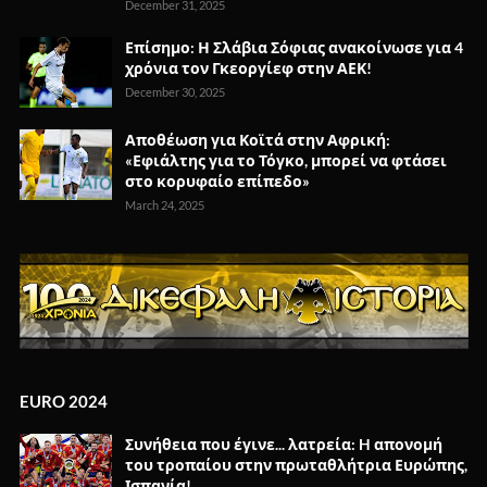
December 31, 2025
Επίσημο: Η Σλάβια Σόφιας ανακοίνωσε για 4
χρόνια τον Γκεοργίεφ στην ΑΕΚ!
December 30, 2025
Αποθέωση για Κοϊτά στην Αφρική:
«Εφιάλτης για το Τόγκο, μπορεί να φτάσει
στο κορυφαίο επίπεδο»
March 24, 2025
EURO 2024
Συνήθεια που έγινε... λατρεία: H απονομή
του τροπαίου στην πρωταθλήτρια Ευρώπης,
Ισπανία!