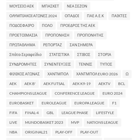
ΜΟΥΣΕΙΟ ΑΕΚ
ΜΠΑΣΚΕΤ
ΝΕΑ ΣΕΖΟΝ
ΟΛΥΜΠΙΑΚΟΙ ΑΓΩΝΕΣ 2024
ΟΠΑΔΟΙ
ΠΑΕ Α.Ε.Κ
ΠΑΙΚΤΕΣ
ΠΟΔΟΣΦΑΙΡΟ
ΠΟΛΟ
ΠΡΟΕΔΡΟΣ ΤΗΣ ΑΕΚ
ΠΡΟΕΤΟΙΜΑΣΙΑ
ΠΡΟΠΟΝΗΣΗ
ΠΡΟΠΟΝΗΤΗΣ
ΠΡΩΤΑΘΛΗΜΑ
ΡΕΠΟΡΤΑΖ
ΣΑΝ ΣΗΜΕΡΑ
Σπάτα-Σεραφείδιο
ΣΤΑΤΙΣΤΙΚΑ
ΣΤΙΒΟΣ
ΣΤΟΡΙΑ
ΣΥΝΔΡΟΜΗΤΕΣ
ΣΥΝΕΝΤΕΥΞΕΙΣ
ΤΕΝΝΙΣ
ΤΥΠΟΣ
ΦΙΛΙΚΟΣ ΑΓΩΝΑΣ
ΧΑΝΤΜΠΟΛ
ΧΑΝΤΜΠΟΛ EURO 2026
Ω
AEK
AEK B'
AEK FUTSAL
AEK K9-19
AEKTV
BCL
CHAMPIONS LEAGUE
CONFERENCE LEAGUE
EURO 2024
EUROBASKET
EUROLEAGUE
EUROPA LEAGUE
F1
FIFA
FINAL-4
GBL
LEAGUE PHASE
LIFESTYLE
LIVE
MUNDOBASKET 2023
MVP
NATIONS LEAGUE
NBA
ORIGINAL21
PLAY-OFF
PLAY-OUT