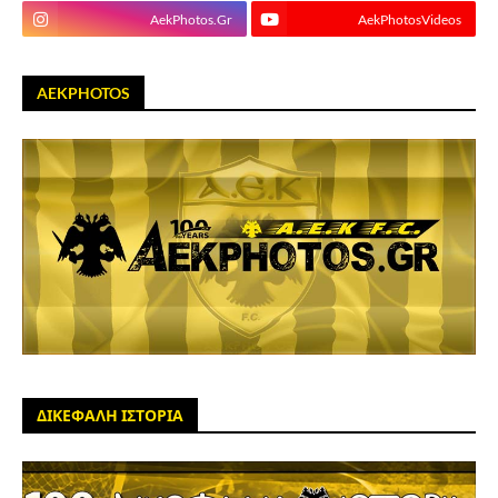
AekPhotos.Gr
AekPhotosVideos
AEKPHOTOS
ΔΙΚΕΦΑΛΗ ΙΣΤΟΡΙΑ