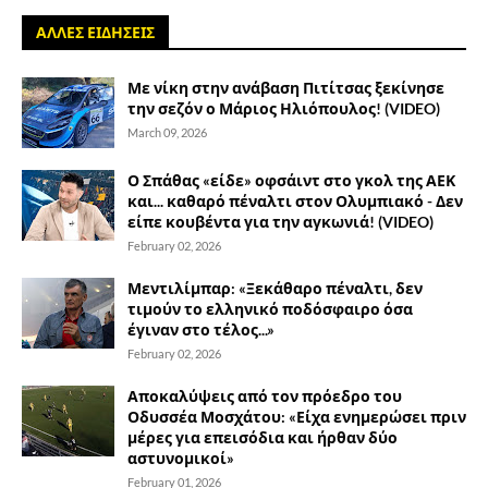
ΑΛΛΕΣ ΕΙΔΗΣΕΙΣ
Με νίκη στην ανάβαση Πιτίτσας ξεκίνησε
την σεζόν ο Μάριος Ηλιόπουλος! (VIDEO)
March 09, 2026
Ο Σπάθας «είδε» οφσάιντ στο γκολ της ΑΕΚ
και... καθαρό πέναλτι στον Ολυμπιακό - Δεν
είπε κουβέντα για την αγκωνιά! (VIDEO)
February 02, 2026
Μεντιλίμπαρ: «Ξεκάθαρο πέναλτι, δεν
τιμούν το ελληνικό ποδόσφαιρο όσα
έγιναν στο τέλος...»
February 02, 2026
Αποκαλύψεις από τον πρόεδρο του
Οδυσσέα Μοσχάτου: «Είχα ενημερώσει πριν
μέρες για επεισόδια και ήρθαν δύο
αστυνομικοί»
February 01, 2026