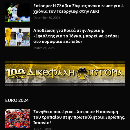
Επίσημο: Η Σλάβια Σόφιας ανακοίνωσε για 4
χρόνια τον Γκεοργίεφ στην ΑΕΚ!
December 30, 2025
Αποθέωση για Κοϊτά στην Αφρική:
«Εφιάλτης για το Τόγκο, μπορεί να φτάσει
στο κορυφαίο επίπεδο»
March 24, 2025
EURO 2024
Συνήθεια που έγινε... λατρεία: H απονομή
του τροπαίου στην πρωταθλήτρια Ευρώπης,
Ισπανία!
July 15, 2024