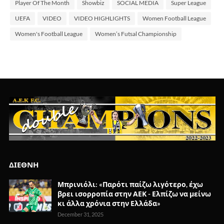
Player Of The Month
Showbiz
SOCIAL MEDIA
Super League
UEFA
VIDEO
VIDEO HIGHLIGHTS
Women Football League
Women's Football League
Women’s Futsal Championship
ΔΙΕΘΝΗ
Μπρινιόλι: «Παρότι παίζω λιγότερο, έχω
βρει ισορροπία στην ΑΕΚ - Ελπίζω να μείνω
κι άλλα χρόνια στην Ελλάδα»
December 31, 2025