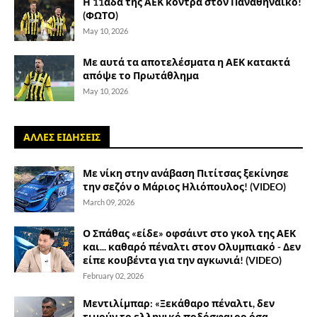
Η 11άδα της ΑΕΚ κόντρα στον Παναθηναϊκό!
(ΦΩΤΟ)
May 10, 2026
Με αυτά τα αποτελέσματα η ΑΕΚ κατακτά
απόψε το Πρωτάθλημα
May 10, 2026
ΑΛΛΕΣ ΕΙΔΗΣΕΙΣ
Με νίκη στην ανάβαση Πιτίτσας ξεκίνησε
την σεζόν ο Μάριος Ηλιόπουλος! (VIDEO)
March 09, 2026
Ο Σπάθας «είδε» οφσάιντ στο γκολ της ΑΕΚ
και... καθαρό πέναλτι στον Ολυμπιακό - Δεν
είπε κουβέντα για την αγκωνιά! (VIDEO)
February 02, 2026
Μεντιλίμπαρ: «Ξεκάθαρο πέναλτι, δεν
τιμούν το ελληνικό ποδόσφαιρο όσα