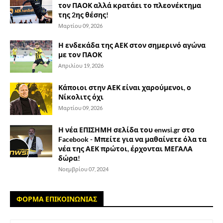
τον ΠΑΟΚ αλλά κρατάει το πλεονέκτημα
της 2ης θέσης!
Μαρτίου 09, 2026
Η ενδεκάδα της ΑΕΚ στον σημερινό αγώνα
με τον ΠΑΟΚ
Απριλίου 19, 2026
Κάποιοι στην ΑΕΚ είναι χαρούμενοι, ο
Νίκολιτς όχι
Μαρτίου 09, 2026
Η νέα ΕΠΙΣΗΜΗ σελίδα του enwsi.gr στο
Facebook - Μπείτε για να μαθαίνετε όλα τα
νέα της ΑΕΚ πρώτοι, έρχονται ΜΕΓΑΛΑ
δώρα!
Νοεμβρίου 07, 2024
ΦΟΡΜΑ ΕΠΙΚΟΙΝΩΝΙΑΣ