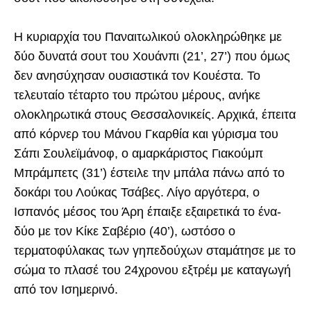
Η κυριαρχία του Παναιτωλικού ολοκληρώθηκε με
δύο δυνατά σουτ του Χουάνπι (21’, 27’) που όμως
δεν ανησύχησαν ουσιαστικά τον Κουέστα. Το
τελευταίο τέταρτο του πρώτου μέρους, ανήκε
ολοκληρωτικά στους Θεσσαλονικείς. Αρχικά, έπειτα
από κόρνερ του Μάνου Γκαρθία και γύρισμα του
Σάπι Σουλεϊμάνοφ, ο αμαρκάριστος Γιακούμπ
Μπράμπετς (31’) έστειλε την μπάλα πάνω από το
δοκάρι του Λούκας Τσάβες. Λίγο αργότερα, ο
Ισπανός μέσος του Άρη έπαιξε εξαιρετικά το ένα-
δύο με τον Κίκε Σαβέριο (40’), ωστόσο ο
τερματοφύλακας των γηπεδούχων σταμάτησε με το
σώμα το πλασέ του 24χρονου εξτρέμ με καταγωγή
από τον Ισημερινό.