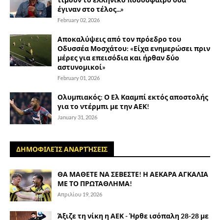
έγιναν στο τέλος...»
February 02, 2026
Αποκαλύψεις από τον πρόεδρο του
Οδυσσέα Μοσχάτου: «Είχα ενημερώσει πριν
μέρες για επεισόδια και ήρθαν δύο
αστυνομικοί»
February 01, 2026
Ολυμπιακός: Ο Ελ Κααμπί εκτός αποστολής
για το ντέρμπι με την ΑΕΚ!
January 31, 2026
ΔΗΜΟΦΙΛΕΊΣ ΑΝΑΡΤΉΣΕΙΣ
ΘΑ ΜΑΘΕΤΕ ΝΑ ΣΕΒΕΣΤΕ! Η ΑΕΚΑΡΑ ΑΓΚΑΛΙΑ
ΜΕ ΤΟ ΠΡΩΤΑΘΛΗΜΑ!
Απριλίου 19, 2026
Άξιζε τη νίκη η ΑΕΚ - Ήρθε ισόπαλη 28-28 με