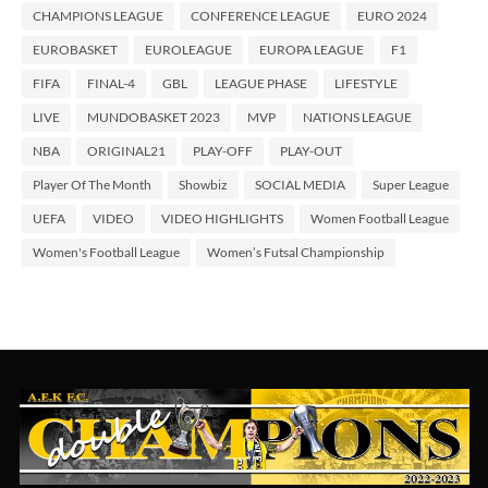
CHAMPIONS LEAGUE
CONFERENCE LEAGUE
EURO 2024
EUROBASKET
EUROLEAGUE
EUROPA LEAGUE
F1
FIFA
FINAL-4
GBL
LEAGUE PHASE
LIFESTYLE
LIVE
MUNDOBASKET 2023
MVP
NATIONS LEAGUE
NBA
ORIGINAL21
PLAY-OFF
PLAY-OUT
Player Of The Month
Showbiz
SOCIAL MEDIA
Super League
UEFA
VIDEO
VIDEO HIGHLIGHTS
Women Football League
Women's Football League
Women’s Futsal Championship