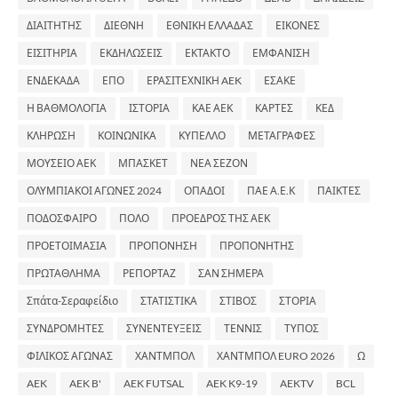
ΔΙΑΙΤΗΤΗΣ
ΔΙΕΘΝΗ
ΕΘΝΙΚΗ ΕΛΛΑΔΑΣ
ΕΙΚΟΝΕΣ
ΕΙΣΙΤΗΡΙΑ
ΕΚΔΗΛΩΣΕΙΣ
ΕΚΤΑΚΤΟ
ΕΜΦΑΝΙΣΗ
ΕΝΔΕΚΑΔΑ
ΕΠΟ
ΕΡΑΣΙΤΕΧΝΙΚΗ AEK
ΕΣΑΚΕ
Η ΒΑΘΜΟΛΟΓΙΑ
ΙΣΤΟΡΙΑ
ΚΑΕ ΑΕΚ
ΚΑΡΤΕΣ
ΚΕΔ
ΚΛΗΡΩΣΗ
ΚΟΙΝΩΝΙΚΑ
ΚΥΠΕΛΛΟ
ΜΕΤΑΓΡΑΦΕΣ
ΜΟΥΣΕΙΟ ΑΕΚ
ΜΠΑΣΚΕΤ
ΝΕΑ ΣΕΖΟΝ
ΟΛΥΜΠΙΑΚΟΙ ΑΓΩΝΕΣ 2024
ΟΠΑΔΟΙ
ΠΑΕ Α.Ε.Κ
ΠΑΙΚΤΕΣ
ΠΟΔΟΣΦΑΙΡΟ
ΠΟΛΟ
ΠΡΟΕΔΡΟΣ ΤΗΣ ΑΕΚ
ΠΡΟΕΤΟΙΜΑΣΙΑ
ΠΡΟΠΟΝΗΣΗ
ΠΡΟΠΟΝΗΤΗΣ
ΠΡΩΤΑΘΛΗΜΑ
ΡΕΠΟΡΤΑΖ
ΣΑΝ ΣΗΜΕΡΑ
Σπάτα-Σεραφείδιο
ΣΤΑΤΙΣΤΙΚΑ
ΣΤΙΒΟΣ
ΣΤΟΡΙΑ
ΣΥΝΔΡΟΜΗΤΕΣ
ΣΥΝΕΝΤΕΥΞΕΙΣ
ΤΕΝΝΙΣ
ΤΥΠΟΣ
ΦΙΛΙΚΟΣ ΑΓΩΝΑΣ
ΧΑΝΤΜΠΟΛ
ΧΑΝΤΜΠΟΛ EURO 2026
Ω
AEK
AEK B'
AEK FUTSAL
AEK K9-19
AEKTV
BCL