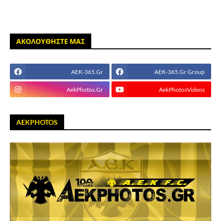
ΑΚΟΛΟΥΘΗΣΤΕ ΜΑΣ
AEK-365.Gr
AEK-365.Gr Group
AekPhotos.Gr
AekPhotosVideos
AEKPHOTOS