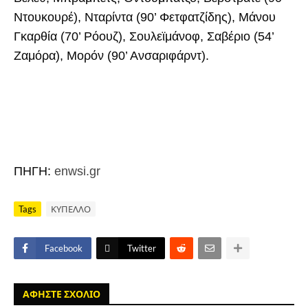
Ντουκουρέ), Νταρίντα (90’ Φετφατζίδης), Μάνου
Γκαρθία (70’ Ρόουζ), Σουλεϊμάνοφ, Σαβέριο (54’
Ζαμόρα), Μορόν (90’ Ανσαριφάρντ).
ΠΗΓΗ:
enwsi.gr
Tags
ΚΥΠΕΛΛΟ
Facebook
Twitter
ΑΦΗΣΤΕ ΣΧΟΛΙΟ