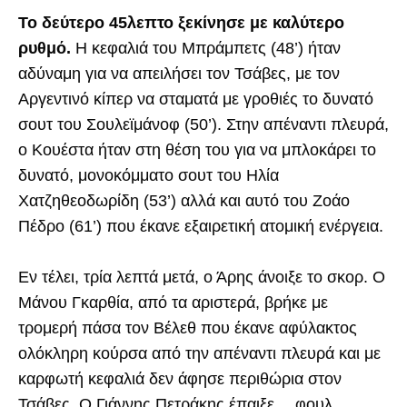
Το δεύτερο 45λεπτο ξεκίνησε με καλύτερο
ρυθμό.
Η κεφαλιά του Μπράμπετς (48’) ήταν
αδύναμη για να απειλήσει τον Τσάβες, με τον
Αργεντινό κίπερ να σταματά με γροθιές το δυνατό
σουτ του Σουλεϊμάνοφ (50’). Στην απέναντι πλευρά,
ο Κουέστα ήταν στη θέση του για να μπλοκάρει το
δυνατό, μονοκόμματο σουτ του Ηλία
Χατζηθεοδωρίδη (53’) αλλά και αυτό του Ζοάο
Πέδρο (61’) που έκανε εξαιρετική ατομική ενέργεια.
Εν τέλει, τρία λεπτά μετά, ο Άρης άνοιξε το σκορ. Ο
Μάνου Γκαρθία, από τα αριστερά, βρήκε με
τρομερή πάσα τον Βέλεθ που έκανε αφύλακτος
ολόκληρη κούρσα από την απέναντι πλευρά και με
καρφωτή κεφαλιά δεν άφησε περιθώρια στον
Τσάβες. Ο Γιάννης Πετράκης έπαιξε… φουλ