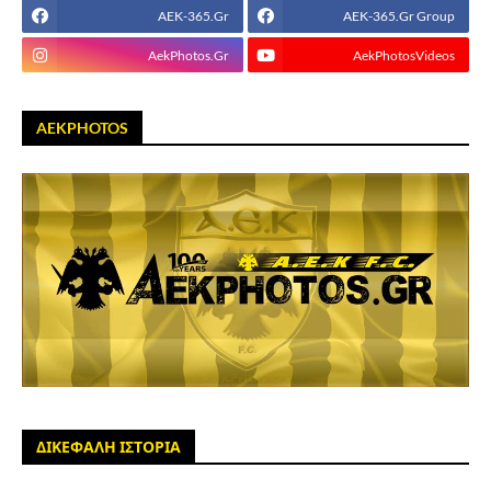
AEK-365.Gr
AEK-365.Gr Group
AekPhotos.Gr
AekPhotosVideos
AEKPHOTOS
ΔΙΚΕΦΑΛΗ ΙΣΤΟΡΙΑ