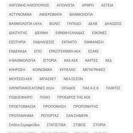
ΑΝΤΩΝΗΣ ΗΛΙΟΠΟΥΛΟΣ
ΑΠΟΛΟΓΙΑ
ΑΡΘΡΟ
ΑΣΤΕΙΑ
ΑΣΤΥΝΟΜΙΚΑ
ΑΦΙΕΡΩΜΑΤΑ
ΒΑΘΜΟΛΟΓΙΑ
ΒΑΘΜΟΛΟΓΙΑ UEFA
ΒΟΛΕΪ
ΓΗΠΕΔΟ
ΔΕΑΒ
ΔΗΛΩΣΕΙΣ
ΔΙΑΙΤΗΤΗΣ
ΔΙΕΘΝΗ
ΕΘΝΙΚΗ ΕΛΛΑΔΑΣ
ΕΙΚΟΝΕΣ
ΕΙΣΙΤΗΡΙΑ
ΕΚΔΗΛΩΣΕΙΣ
ΕΚΤΑΚΤΟ
ΕΜΦΑΝΙΣΗ
ΕΝΔΕΚΑΔΑ
ΕΠΟ
ΕΡΑΣΙΤΕΧΝΙΚΗ AEK
ΕΣΑΚΕ
Η ΒΑΘΜΟΛΟΓΙΑ
ΙΣΤΟΡΙΑ
ΚΑΕ ΑΕΚ
ΚΑΡΤΕΣ
ΚΕΔ
ΚΛΗΡΩΣΗ
ΚΟΙΝΩΝΙΚΑ
ΚΥΠΕΛΛΟ
ΜΕΤΑΓΡΑΦΕΣ
ΜΟΥΣΕΙΟ ΑΕΚ
ΜΠΑΣΚΕΤ
ΝΕΑ ΣΕΖΟΝ
ΟΛΥΜΠΙΑΚΟΙ ΑΓΩΝΕΣ 2024
ΟΠΑΔΟΙ
ΠΑΕ Α.Ε.Κ
ΠΑΙΚΤΕΣ
ΠΟΔΟΣΦΑΙΡΟ
ΠΟΛΟ
ΠΡΟΕΔΡΟΣ ΤΗΣ ΑΕΚ
ΠΡΟΕΤΟΙΜΑΣΙΑ
ΠΡΟΠΟΝΗΣΗ
ΠΡΟΠΟΝΗΤΗΣ
ΠΡΩΤΑΘΛΗΜΑ
ΡΕΠΟΡΤΑΖ
ΣΑΝ ΣΗΜΕΡΑ
Σπάτα-Σεραφείδιο
ΣΤΑΤΙΣΤΙΚΑ
ΣΤΙΒΟΣ
ΣΤΟΡΙΑ