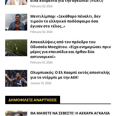
είπε κουβέντα για την αγκωνιά! (VIDEO)
February 02, 2026
Μεντιλίμπαρ: «Ξεκάθαρο πέναλτι, δεν
τιμούν το ελληνικό ποδόσφαιρο όσα
έγιναν στο τέλος...»
February 02, 2026
Αποκαλύψεις από τον πρόεδρο του
Οδυσσέα Μοσχάτου: «Είχα ενημερώσει πριν
μέρες για επεισόδια και ήρθαν δύο
αστυνομικοί»
February 01, 2026
Ολυμπιακός: Ο Ελ Κααμπί εκτός αποστολής
για το ντέρμπι με την ΑΕΚ!
January 31, 2026
ΔΗΜΟΦΙΛΕΊΣ ΑΝΑΡΤΉΣΕΙΣ
ΘΑ ΜΑΘΕΤΕ ΝΑ ΣΕΒΕΣΤΕ! Η ΑΕΚΑΡΑ ΑΓΚΑΛΙΑ