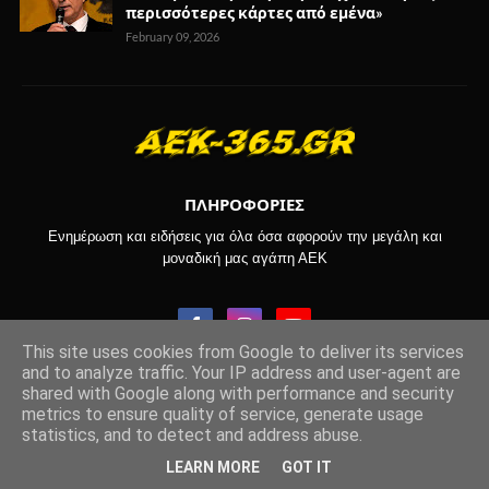
περισσότερες κάρτες από εμένα»
February 09, 2026
ΠΛΗΡΟΦΟΡΙΕΣ
Ενημέρωση και ειδήσεις για όλα όσα αφορούν την μεγάλη και
μοναδική μας αγάπη ΑΕΚ
This site uses cookies from Google to deliver its services
and to analyze traffic. Your IP address and user-agent are
shared with Google along with performance and security
Copyright © 2017-2024 -
aek-365.gr
metrics to ensure quality of service, generate usage
statistics, and to detect and address abuse.
ΑΡΧΙΚΗ
ΟΡΟΙ ΧΡΗΣΗΣ
ΕΠΙΚΟΙΝΩΝΙΑ
LEARN MORE
GOT IT