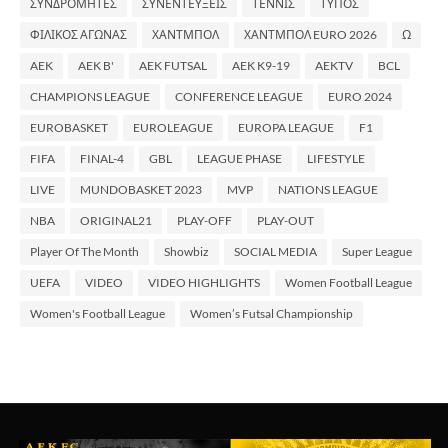
ΣΥΝΔΡΟΜΗΤΕΣ
ΣΥΝΕΝΤΕΥΞΕΙΣ
ΤΕΝΝΙΣ
ΤΥΠΟΣ
ΦΙΛΙΚΟΣ ΑΓΩΝΑΣ
ΧΑΝΤΜΠΟΛ
ΧΑΝΤΜΠΟΛ EURO 2026
Ω
AEK
AEK B'
AEK FUTSAL
AEK K9-19
AEKTV
BCL
CHAMPIONS LEAGUE
CONFERENCE LEAGUE
EURO 2024
EUROBASKET
EUROLEAGUE
EUROPA LEAGUE
F1
FIFA
FINAL-4
GBL
LEAGUE PHASE
LIFESTYLE
LIVE
MUNDOBASKET 2023
MVP
NATIONS LEAGUE
NBA
ORIGINAL21
PLAY-OFF
PLAY-OUT
Player Of The Month
Showbiz
SOCIAL MEDIA
Super League
UEFA
VIDEO
VIDEO HIGHLIGHTS
Women Football League
Women's Football League
Women’s Futsal Championship