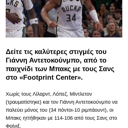
Δείτε τις καλύτερες στιγμές του
Γιάννη Αντετοκούνμπο, από το
παιχνίδι των Μπακς με τους Σανς
στο «Footprint Center».
Χωρίς τους Λίλαρντ, Λόπεζ, Μίντλετον
(τραυματίστηκε) και τον Γιάννη Αντετοκούνμπο να
παλεύει μόνος του (34 πόντοι-10 ριμπάουντ), οι
Μπακς ηττήθηκαν με 114-106 από τους Σανς στο
Φοίνιξ.