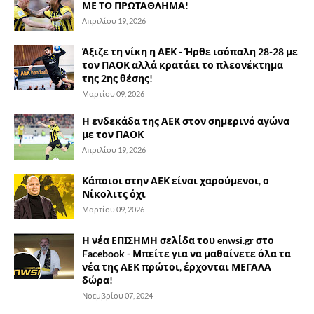
ΜΕ ΤΟ ΠΡΩΤΑΘΛΗΜΑ!
Απριλίου 19, 2026
Άξιζε τη νίκη η ΑΕΚ - Ήρθε ισόπαλη 28-28 με
τον ΠΑΟΚ αλλά κρατάει το πλεονέκτημα
της 2ης θέσης!
Μαρτίου 09, 2026
Η ενδεκάδα της ΑΕΚ στον σημερινό αγώνα
με τον ΠΑΟΚ
Απριλίου 19, 2026
Κάποιοι στην ΑΕΚ είναι χαρούμενοι, ο
Νίκολιτς όχι
Μαρτίου 09, 2026
Η νέα ΕΠΙΣΗΜΗ σελίδα του enwsi.gr στο
Facebook - Μπείτε για να μαθαίνετε όλα τα
νέα της ΑΕΚ πρώτοι, έρχονται ΜΕΓΑΛΑ
δώρα!
Νοεμβρίου 07, 2024