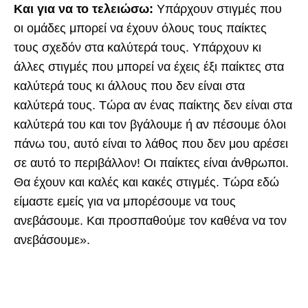
Και για να το τελειώσω:
Υπάρχουν στιγμές που
οι ομάδες μπορεί να έχουν όλους τους παίκτες
τους σχεδόν στα καλύτερά τους. Υπάρχουν κι
άλλες στιγμές που μπορεί να έχεις έξι παίκτες στα
καλύτερά τους κι άλλους που δεν είναι στα
καλύτερά τους. Τώρα αν ένας παίκτης δεν είναι στα
καλύτερά του και τον βγάλουμε ή αν πέσουμε όλοι
πάνω του, αυτό είναι το λάθος που δεν μου αρέσει
σε αυτό το περιβάλλον! Οι παίκτες είναι άνθρωποι.
Θα έχουν και καλές και κακές στιγμές. Τώρα εδώ
είμαστε εμείς για να μπορέσουμε να τους
ανεβάσουμε. Και προσπαθούμε τον καθένα να τον
ανεβάσουμε».