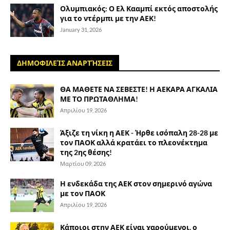
Ολυμπιακός: Ο Ελ Κααμπί εκτός αποστολής
για το ντέρμπι με την ΑΕΚ!
January 31, 2026
ΔΗΜΟΦΙΛΕΊΣ ΑΝΑΡΤΉΣΕΙΣ
ΘΑ ΜΑΘΕΤΕ ΝΑ ΣΕΒΕΣΤΕ! Η ΑΕΚΑΡΑ ΑΓΚΑΛΙΑ
ΜΕ ΤΟ ΠΡΩΤΑΘΛΗΜΑ!
Απριλίου 19, 2026
Άξιζε τη νίκη η ΑΕΚ - Ήρθε ισόπαλη 28-28 με
τον ΠΑΟΚ αλλά κρατάει το πλεονέκτημα
της 2ης θέσης!
Μαρτίου 09, 2026
Η ενδεκάδα της ΑΕΚ στον σημερινό αγώνα
με τον ΠΑΟΚ
Απριλίου 19, 2026
Κάποιοι στην ΑΕΚ είναι χαρούμενοι, ο