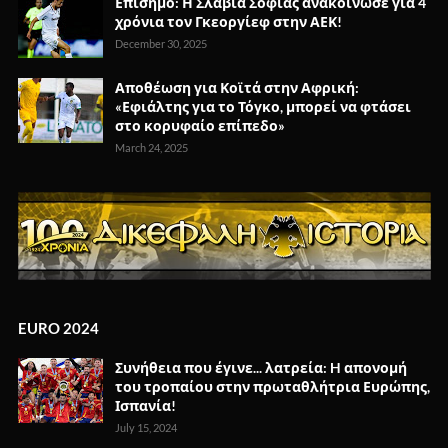
Επίσημο: Η Σλάβια Σόφιας ανακοίνωσε για 4
χρόνια τον Γκεοργίεφ στην ΑΕΚ!
December 30, 2025
Αποθέωση για Κοϊτά στην Αφρική:
«Εφιάλτης για το Τόγκο, μπορεί να φτάσει
στο κορυφαίο επίπεδο»
March 24, 2025
EURO 2024
Συνήθεια που έγινε... λατρεία: H απονομή
του τροπαίου στην πρωταθλήτρια Ευρώπης,
Ισπανία!
July 15, 2024