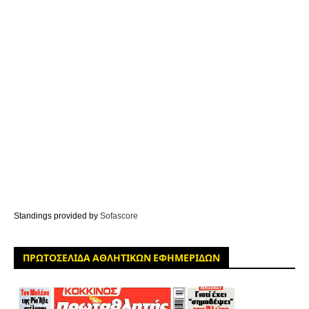
Standings provided by
Sofascore
ΠΡΩΤΟΣΕΛΙΔΑ ΑΘΛΗΤΙΚΩΝ ΕΦΗΜΕΡΙΔΩΝ