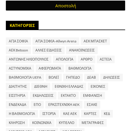
ΚΑΤΗΓΟΡΙΕΣ
ΑΓΙΑ ΣΟΦΙΑ
ΑΓΙΑ ΣΟΦΙΑ-Allwyn Arena
ΑΕΚ ΜΠΑΣΚΕΤ
ΑΕΚ Betsson
ΑΛΛΕΣ ΕΙΔΗΣΕΙΣ
ΑΝΑΚΟΙΝΩΣΕΙΣ
ΑΝΤΩΝΗΣ ΗΛΙΟΠΟΥΛΟΣ
ΑΠΟΛΟΓΙΑ
ΑΡΘΡΟ
ΑΣΤΕΙΑ
ΑΣΤΥΝΟΜΙΚΑ
ΑΦΙΕΡΩΜΑΤΑ
ΒΑΘΜΟΛΟΓΙΑ
ΒΑΘΜΟΛΟΓΙΑ UEFA
ΒΟΛΕΪ
ΓΗΠΕΔΟ
ΔΕΑΒ
ΔΗΛΩΣΕΙΣ
ΔΙΑΙΤΗΤΗΣ
ΔΙΕΘΝΗ
ΕΘΝΙΚΗ ΕΛΛΑΔΑΣ
ΕΙΚΟΝΕΣ
ΕΙΣΙΤΗΡΙΑ
ΕΚΔΗΛΩΣΕΙΣ
ΕΚΤΑΚΤΟ
ΕΜΦΑΝΙΣΗ
ΕΝΔΕΚΑΔΑ
ΕΠΟ
ΕΡΑΣΙΤΕΧΝΙΚΗ AEK
ΕΣΑΚΕ
Η ΒΑΘΜΟΛΟΓΙΑ
ΙΣΤΟΡΙΑ
ΚΑΕ ΑΕΚ
ΚΑΡΤΕΣ
ΚΕΔ
ΚΛΗΡΩΣΗ
ΚΟΙΝΩΝΙΚΑ
ΚΥΠΕΛΛΟ
ΜΕΤΑΓΡΑΦΕΣ