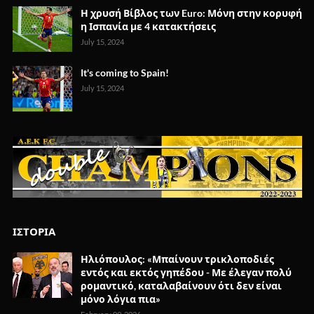
Η χρυσή Βίβλος των Euro: Μόνη στην κορυφή
η Ισπανία με 4 κατακτήσεις
July 15, 2024
It's coming to Spain!
July 15, 2024
ΙΣΤΟΡΙΑ
Ηλιόπουλος: «Μπαίνουν τρικλοποδιές
εντός και εκτός γηπέδου - Με έλεγαν πολύ
ρομαντικό, καταλαβαίνουν ότι δεν είναι
μόνο λόγια πια»