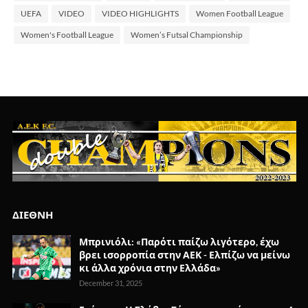
UEFA
VIDEO
VIDEO HIGHLIGHTS
Women Football League
Women's Football League
Women’s Futsal Championship
ΔΙΕΘΝΗ
Μπρινιόλι: «Παρότι παίζω λιγότερο, έχω
βρει ισορροπία στην ΑΕΚ - Ελπίζω να μείνω
κι άλλα χρόνια στην Ελλάδα»
December 31, 2025