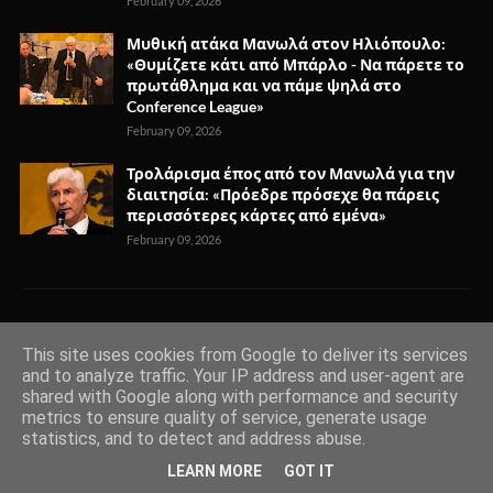
February 09, 2026
Μυθική ατάκα Μανωλά στον Ηλιόπουλο:
«Θυμίζετε κάτι από Μπάρλο - Να πάρετε το
πρωτάθλημα και να πάμε ψηλά στο
Conference League»
February 09, 2026
Τρολάρισμα έπος από τον Μανωλά για την
διαιτησία: «Πρόεδρε πρόσεχε θα πάρεις
περισσότερες κάρτες από εμένα»
February 09, 2026
This site uses cookies from Google to deliver its services
and to analyze traffic. Your IP address and user-agent are
shared with Google along with performance and security
ΠΛΗΡΟΦΟΡΙΕΣ
metrics to ensure quality of service, generate usage
statistics, and to detect and address abuse.
Ενημέρωση και ειδήσεις για όλα όσα αφορούν την μεγάλη και
μοναδική μας αγάπη ΑΕΚ
LEARN MORE
GOT IT