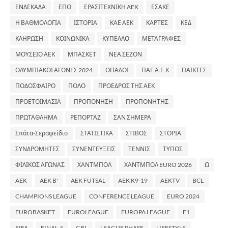
ΕΝΔΕΚΑΔΑ
ΕΠΟ
ΕΡΑΣΙΤΕΧΝΙΚΗ AEK
ΕΣΑΚΕ
Η ΒΑΘΜΟΛΟΓΙΑ
ΙΣΤΟΡΙΑ
ΚΑΕ ΑΕΚ
ΚΑΡΤΕΣ
ΚΕΔ
ΚΛΗΡΩΣΗ
ΚΟΙΝΩΝΙΚΑ
ΚΥΠΕΛΛΟ
ΜΕΤΑΓΡΑΦΕΣ
ΜΟΥΣΕΙΟ ΑΕΚ
ΜΠΑΣΚΕΤ
ΝΕΑ ΣΕΖΟΝ
ΟΛΥΜΠΙΑΚΟΙ ΑΓΩΝΕΣ 2024
ΟΠΑΔΟΙ
ΠΑΕ Α.Ε.Κ
ΠΑΙΚΤΕΣ
ΠΟΔΟΣΦΑΙΡΟ
ΠΟΛΟ
ΠΡΟΕΔΡΟΣ ΤΗΣ ΑΕΚ
ΠΡΟΕΤΟΙΜΑΣΙΑ
ΠΡΟΠΟΝΗΣΗ
ΠΡΟΠΟΝΗΤΗΣ
ΠΡΩΤΑΘΛΗΜΑ
ΡΕΠΟΡΤΑΖ
ΣΑΝ ΣΗΜΕΡΑ
Σπάτα-Σεραφείδιο
ΣΤΑΤΙΣΤΙΚΑ
ΣΤΙΒΟΣ
ΣΤΟΡΙΑ
ΣΥΝΔΡΟΜΗΤΕΣ
ΣΥΝΕΝΤΕΥΞΕΙΣ
ΤΕΝΝΙΣ
ΤΥΠΟΣ
ΦΙΛΙΚΟΣ ΑΓΩΝΑΣ
ΧΑΝΤΜΠΟΛ
ΧΑΝΤΜΠΟΛ EURO 2026
Ω
AEK
AEK B'
AEK FUTSAL
AEK K9-19
AEKTV
BCL
CHAMPIONS LEAGUE
CONFERENCE LEAGUE
EURO 2024
EUROBASKET
EUROLEAGUE
EUROPA LEAGUE
F1
FIFA
FINAL-4
GBL
LEAGUE PHASE
LIFESTYLE