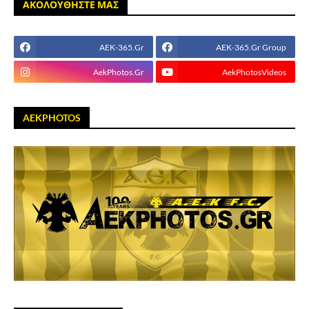
ΑΚΟΛΟΥΘΗΣΤΕ ΜΑΣ
AEK-365.Gr
AEK-365.Gr Group
AekPhotos.Gr
AekPhotosVideos
AEKPHOTOS