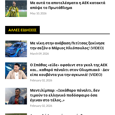
Με αυτά τα αποτελέσματα η ΑΕΚ κατακτά
απόψε το Πρωτάθλημα
May 10, 2026
ΑΛΛΕΣ ΕΙΔΗΣΕΙΣ
Με νίκη στην ανάβαση Πιτίτσας ξεκίνησε
την σεζόν ο Μάριος Ηλιόπουλος! (VIDEO)
March 09, 2026
Ο Σπάθας «είδε» οφσάιντ στο γκολ της ΑΕΚ
και... καθαρό πέναλτι στον Ολυμπιακό - Δεν
είπε κουβέντα για την αγκωνιά! (VIDEO)
February 02, 2026
Μεντιλίμπαρ: «Ξεκάθαρο πέναλτι, δεν
τιμούν το ελληνικό ποδόσφαιρο όσα
έγιναν στο τέλος...»
February 02, 2026