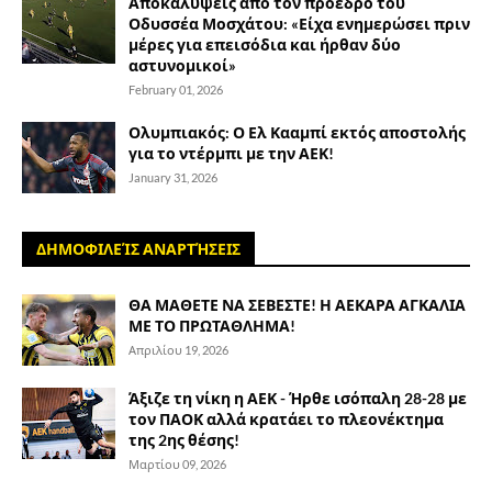
Αποκαλύψεις από τον πρόεδρο του
Οδυσσέα Μοσχάτου: «Είχα ενημερώσει πριν
μέρες για επεισόδια και ήρθαν δύο
αστυνομικοί»
February 01, 2026
Ολυμπιακός: Ο Ελ Κααμπί εκτός αποστολής
για το ντέρμπι με την ΑΕΚ!
January 31, 2026
ΔΗΜΟΦΙΛΕΊΣ ΑΝΑΡΤΉΣΕΙΣ
ΘΑ ΜΑΘΕΤΕ ΝΑ ΣΕΒΕΣΤΕ! Η ΑΕΚΑΡΑ ΑΓΚΑΛΙΑ
ΜΕ ΤΟ ΠΡΩΤΑΘΛΗΜΑ!
Απριλίου 19, 2026
Άξιζε τη νίκη η ΑΕΚ - Ήρθε ισόπαλη 28-28 με
τον ΠΑΟΚ αλλά κρατάει το πλεονέκτημα
της 2ης θέσης!
Μαρτίου 09, 2026