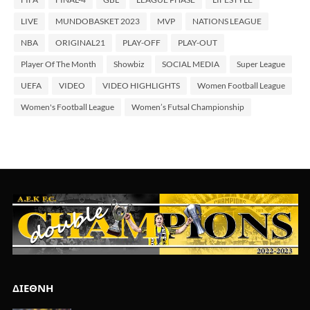
LIVE
MUNDOBASKET 2023
MVP
NATIONS LEAGUE
NBA
ORIGINAL21
PLAY-OFF
PLAY-OUT
Player Of The Month
Showbiz
SOCIAL MEDIA
Super League
UEFA
VIDEO
VIDEO HIGHLIGHTS
Women Football League
Women's Football League
Women’s Futsal Championship
ΔΙΕΘΝΗ