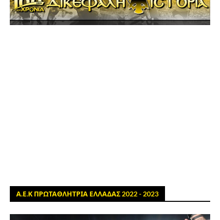
Α.Ε.Κ ΠΡΩΤΑΘΛΗΤΡΙΑ ΕΛΛΑΔΑΣ 2022 - 2023