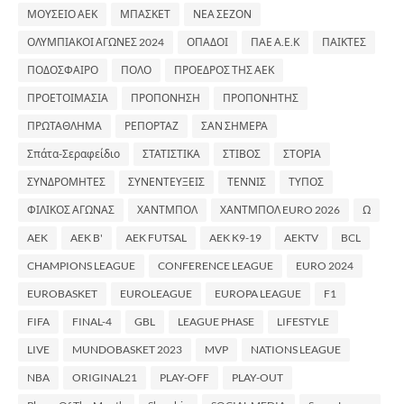
ΜΟΥΣΕΙΟ ΑΕΚ
ΜΠΑΣΚΕΤ
ΝΕΑ ΣΕΖΟΝ
ΟΛΥΜΠΙΑΚΟΙ ΑΓΩΝΕΣ 2024
ΟΠΑΔΟΙ
ΠΑΕ Α.Ε.Κ
ΠΑΙΚΤΕΣ
ΠΟΔΟΣΦΑΙΡΟ
ΠΟΛΟ
ΠΡΟΕΔΡΟΣ ΤΗΣ ΑΕΚ
ΠΡΟΕΤΟΙΜΑΣΙΑ
ΠΡΟΠΟΝΗΣΗ
ΠΡΟΠΟΝΗΤΗΣ
ΠΡΩΤΑΘΛΗΜΑ
ΡΕΠΟΡΤΑΖ
ΣΑΝ ΣΗΜΕΡΑ
Σπάτα-Σεραφείδιο
ΣΤΑΤΙΣΤΙΚΑ
ΣΤΙΒΟΣ
ΣΤΟΡΙΑ
ΣΥΝΔΡΟΜΗΤΕΣ
ΣΥΝΕΝΤΕΥΞΕΙΣ
ΤΕΝΝΙΣ
ΤΥΠΟΣ
ΦΙΛΙΚΟΣ ΑΓΩΝΑΣ
ΧΑΝΤΜΠΟΛ
ΧΑΝΤΜΠΟΛ EURO 2026
Ω
AEK
AEK B'
AEK FUTSAL
AEK K9-19
AEKTV
BCL
CHAMPIONS LEAGUE
CONFERENCE LEAGUE
EURO 2024
EUROBASKET
EUROLEAGUE
EUROPA LEAGUE
F1
FIFA
FINAL-4
GBL
LEAGUE PHASE
LIFESTYLE
LIVE
MUNDOBASKET 2023
MVP
NATIONS LEAGUE
NBA
ORIGINAL21
PLAY-OFF
PLAY-OUT