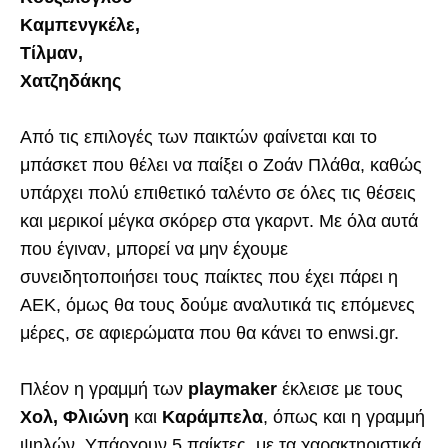
Καμπενγκέλε,
Τίλμαν,
Χατζηδάκης
Από τις επιλογές των παικτών φαίνεται και το
μπάσκετ που θέλει να παίξει ο Ζοάν Πλάθα, καθώς
υπάρχει πολύ επιθετικό ταλέντο σε όλες τις θέσεις
και μερικοί μέγκα σκόρερ στα γκαρντ. Με όλα αυτά
που έγιναν, μπορεί να μην έχουμε
συνειδητοποιήσει τους παίκτες που έχει πάρει η
ΑΕΚ, όμως θα τους δούμε αναλυτικά τις επόμενες
μέρες, σε αφιερώματα που θα κάνει το enwsi.gr.
Πλέον η γραμμή των
playmaker
έκλεισε με τους
Χολ, Φλιώνη
και
Καράμπελα
, όπως και η γραμμή
ψηλών. Υπάρχουν 5 παίκτες, με τα χαρακτηριστικά