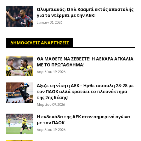
Ολυμπιακός: Ο Ελ Κααμπί εκτός αποστολής
για το ντέρμπι με την ΑΕΚ!
January 31, 2026
ΔΗΜΟΦΙΛΕΊΣ ΑΝΑΡΤΉΣΕΙΣ
ΘΑ ΜΑΘΕΤΕ ΝΑ ΣΕΒΕΣΤΕ! Η ΑΕΚΑΡΑ ΑΓΚΑΛΙΑ
ΜΕ ΤΟ ΠΡΩΤΑΘΛΗΜΑ!
Απριλίου 19, 2026
Άξιζε τη νίκη η ΑΕΚ - Ήρθε ισόπαλη 28-28 με
τον ΠΑΟΚ αλλά κρατάει το πλεονέκτημα
της 2ης θέσης!
Μαρτίου 09, 2026
Η ενδεκάδα της ΑΕΚ στον σημερινό αγώνα
με τον ΠΑΟΚ
Απριλίου 19, 2026