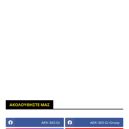
ΑΚΟΛΟΥΘΗΣΤΕ ΜΑΣ
AEK-365.Gr
AEK-365.Gr Group