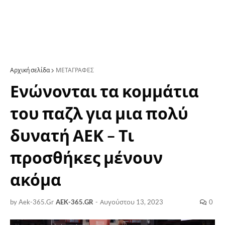
Αρχική σελίδα
ΜΕΤΑΓΡΑΦΕΣ
Ενώνονται τα κομμάτια
του παζλ για μια πολύ
δυνατή ΑΕΚ – Τι
προσθήκες μένουν
ακόμα
by Aek-365.Gr
AEK-365.GR
-
Αυγούστου 13, 2023
0