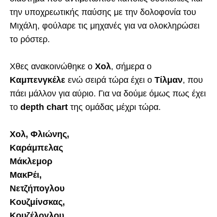
την υποχρεωτικής παύσης με την δολοφονία του
Μιχάλη, φούλαρε τις μηχανές για να ολοκληρώσει
το ρόστερ.
Χθες ανακοινώθηκε ο
Χολ
, σήμερα ο
Καμπενγκέλε
ενώ σειρά τώρα έχει ο
Τίλμαν
, που
πάει μάλλον για αύριο. Για να δούμε όμως πως έχει
το
depth chart
της ομάδας μέχρι τώρα.
Χολ, Φλιώνης,
Καράμπελας
Μάκλεμορ
ΜακΡέι,
Νετζήπογλου
Κουζμίνσκας,
Κουζέλογλου