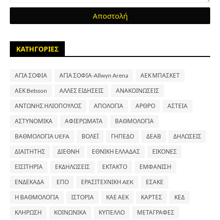
ΚΑΤΗΓΟΡΙΕΣ
ΑΓΙΑ ΣΟΦΙΑ
ΑΓΙΑ ΣΟΦΙΑ-Allwyn Arena
ΑΕΚ ΜΠΑΣΚΕΤ
ΑΕΚ Betsson
ΑΛΛΕΣ ΕΙΔΗΣΕΙΣ
ΑΝΑΚΟΙΝΩΣΕΙΣ
ΑΝΤΩΝΗΣ ΗΛΙΟΠΟΥΛΟΣ
ΑΠΟΛΟΓΙΑ
ΑΡΘΡΟ
ΑΣΤΕΙΑ
ΑΣΤΥΝΟΜΙΚΑ
ΑΦΙΕΡΩΜΑΤΑ
ΒΑΘΜΟΛΟΓΙΑ
ΒΑΘΜΟΛΟΓΙΑ UEFA
ΒΟΛΕΪ
ΓΗΠΕΔΟ
ΔΕΑΒ
ΔΗΛΩΣΕΙΣ
ΔΙΑΙΤΗΤΗΣ
ΔΙΕΘΝΗ
ΕΘΝΙΚΗ ΕΛΛΑΔΑΣ
ΕΙΚΟΝΕΣ
ΕΙΣΙΤΗΡΙΑ
ΕΚΔΗΛΩΣΕΙΣ
ΕΚΤΑΚΤΟ
ΕΜΦΑΝΙΣΗ
ΕΝΔΕΚΑΔΑ
ΕΠΟ
ΕΡΑΣΙΤΕΧΝΙΚΗ AEK
ΕΣΑΚΕ
Η ΒΑΘΜΟΛΟΓΙΑ
ΙΣΤΟΡΙΑ
ΚΑΕ ΑΕΚ
ΚΑΡΤΕΣ
ΚΕΔ
ΚΛΗΡΩΣΗ
ΚΟΙΝΩΝΙΚΑ
ΚΥΠΕΛΛΟ
ΜΕΤΑΓΡΑΦΕΣ