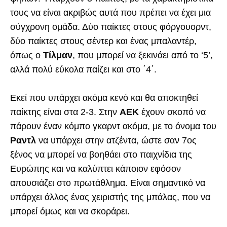
τους να είναι ακριβώς αυτά που πρέπει να έχει μια
σύγχρονη ομάδα. Δύο παίκτες στους φόργουορντ,
δύο παίκτες στους σέντερ και ένας μπαλαντέρ,
όπως ο
Τίλμαν
, που μπορεί να ξεκινάει από το ‘5’,
αλλά πολύ εύκολα παίζει και στο ΄4΄.
Εκεί που υπάρχει ακόμα κενό και θα αποκτηθεί
παίκτης είναι στα 2-3. Στην
ΑΕΚ
έχουν σκοπό να
πάρουν έναν κόμπο γκαρντ ακόμα, με το όνομα του
Ραντλ
να υπάρχει στην ατζέντα, ώστε σαν 7ος
ξένος να μπορεί να βοηθάει στο παιχνίδια της
Ευρώπης και να καλύπτει κάποιον εφόσον
απουσιάζει στο πρωτάθλημα. Είναι σημαντικό να
υπάρχει άλλος ένας χειριστής της μπάλας, που να
μπορεί όμως και να σκοράρει.