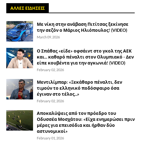
ΑΛΛΕΣ ΕΙΔΗΣΕΙΣ
Με νίκη στην ανάβαση Πιτίτσας ξεκίνησε
την σεζόν ο Μάριος Ηλιόπουλος! (VIDEO)
March 09, 2026
Ο Σπάθας «είδε» οφσάιντ στο γκολ της ΑΕΚ
και... καθαρό πέναλτι στον Ολυμπιακό - Δεν
είπε κουβέντα για την αγκωνιά! (VIDEO)
February 02, 2026
Μεντιλίμπαρ: «Ξεκάθαρο πέναλτι, δεν
τιμούν το ελληνικό ποδόσφαιρο όσα
έγιναν στο τέλος...»
February 02, 2026
Αποκαλύψεις από τον πρόεδρο του
Οδυσσέα Μοσχάτου: «Είχα ενημερώσει πριν
μέρες για επεισόδια και ήρθαν δύο
αστυνομικοί»
February 01, 2026