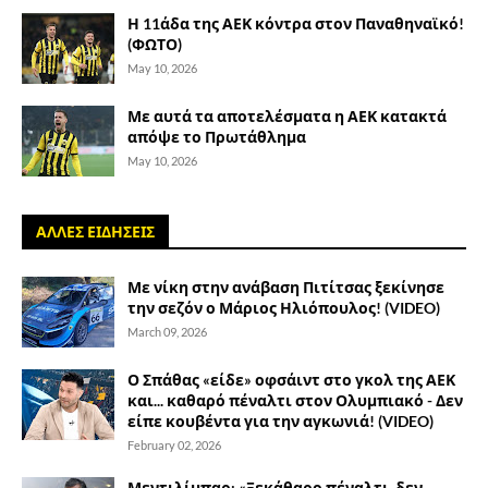
Η 11άδα της ΑΕΚ κόντρα στον Παναθηναϊκό!
(ΦΩΤΟ)
May 10, 2026
Με αυτά τα αποτελέσματα η ΑΕΚ κατακτά
απόψε το Πρωτάθλημα
May 10, 2026
ΑΛΛΕΣ ΕΙΔΗΣΕΙΣ
Με νίκη στην ανάβαση Πιτίτσας ξεκίνησε
την σεζόν ο Μάριος Ηλιόπουλος! (VIDEO)
March 09, 2026
Ο Σπάθας «είδε» οφσάιντ στο γκολ της ΑΕΚ
και... καθαρό πέναλτι στον Ολυμπιακό - Δεν
είπε κουβέντα για την αγκωνιά! (VIDEO)
February 02, 2026
Μεντιλίμπαρ: «Ξεκάθαρο πέναλτι, δεν