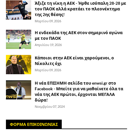
Άξιζε τη νίκη η ΑΕΚ - Ήρθε ισόπαλη 28-28 με
τον ΠΑΟΚ αλλά κρατάει το πλεονέκτημα
της 2ης θέσης!
Μαρτίου 09, 2026
Η ενδεκάδα της ΑΕΚ στον σημερινό αγώνα
με τον ΠΑΟΚ
Απριλίου 19, 2026
Κάποιοι στην ΑΕΚ είναι χαρούμενοι, ο
Νίκολιτς όχι
Μαρτίου 09, 2026
Η νέα ΕΠΙΣΗΜΗ σελίδα του enwsi.gr στο
Facebook - Μπείτε για να μαθαίνετε όλα τα
νέα της ΑΕΚ πρώτοι, έρχονται ΜΕΓΑΛΑ
δώρα!
Νοεμβρίου 07, 2024
ΦΟΡΜΑ ΕΠΙΚΟΙΝΩΝΙΑΣ