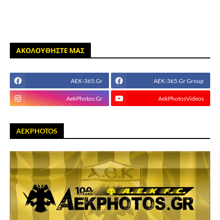
ΑΚΟΛΟΥΘΗΣΤΕ ΜΑΣ
AEK-365.Gr
AEK-365.Gr Group
AekPhotos.Gr
AekPhotosVideos
AEKPHOTOS