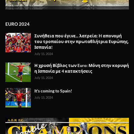
EURO 2024
Συνήθεια που έγινε... λατρεία: H απονομή
του τροπαίου στην πρωταθλήτρια Ευρώπης,
Ισπανία!
July 15, 2024
Η χρυσή Βίβλος των Euro: Μόνη στην κορυφή
η Ισπανία με 4 κατακτήσεις
July 15, 2024
It's coming to Spain!
July 15, 2024