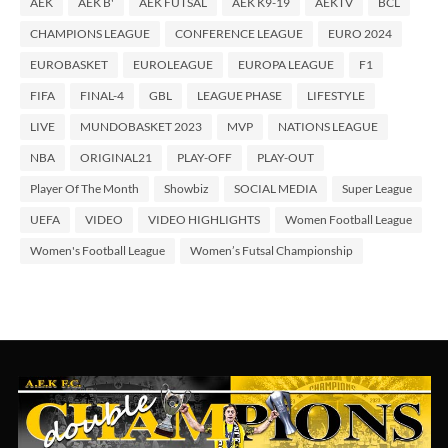
AEK
AEK B'
AEK FUTSAL
AEK K9-19
AEKTV
BCL
CHAMPIONS LEAGUE
CONFERENCE LEAGUE
EURO 2024
EUROBASKET
EUROLEAGUE
EUROPA LEAGUE
F1
FIFA
FINAL-4
GBL
LEAGUE PHASE
LIFESTYLE
LIVE
MUNDOBASKET 2023
MVP
NATIONS LEAGUE
NBA
ORIGINAL21
PLAY-OFF
PLAY-OUT
Player Of The Month
Showbiz
SOCIAL MEDIA
Super League
UEFA
VIDEO
VIDEO HIGHLIGHTS
Women Football League
Women's Football League
Women’s Futsal Championship