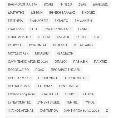
ΒΑΘΜΟΛΟΓΙΑ UEFA
ΒΟΛΕΪ
ΓΗΠΕΔΟ
ΔΕΑΒ
ΔΗΛΩΣΕΙΣ
ΔΙΑΙΤΗΤΗΣ
ΔΙΕΘΝΗ
ΕΘΝΙΚΗ ΕΛΛΑΔΑΣ
ΕΙΚΟΝΕΣ
ΕΙΣΙΤΗΡΙΑ
ΕΚΔΗΛΩΣΕΙΣ
ΕΚΤΑΚΤΟ
ΕΜΦΑΝΙΣΗ
ΕΝΔΕΚΑΔΑ
ΕΠΟ
ΕΡΑΣΙΤΕΧΝΙΚΗ AEK
ΕΣΑΚΕ
Η ΒΑΘΜΟΛΟΓΙΑ
ΙΣΤΟΡΙΑ
ΚΑΕ ΑΕΚ
ΚΑΡΤΕΣ
ΚΕΔ
ΚΛΗΡΩΣΗ
ΚΟΙΝΩΝΙΚΑ
ΚΥΠΕΛΛΟ
ΜΕΤΑΓΡΑΦΕΣ
ΜΟΥΣΕΙΟ ΑΕΚ
ΜΠΑΣΚΕΤ
ΝΕΑ ΣΕΖΟΝ
ΟΛΥΜΠΙΑΚΟΙ ΑΓΩΝΕΣ 2024
ΟΠΑΔΟΙ
ΠΑΕ Α.Ε.Κ
ΠΑΙΚΤΕΣ
ΠΟΔΟΣΦΑΙΡΟ
ΠΟΛΟ
ΠΡΟΕΔΡΟΣ ΤΗΣ ΑΕΚ
ΠΡΟΕΤΟΙΜΑΣΙΑ
ΠΡΟΠΟΝΗΣΗ
ΠΡΟΠΟΝΗΤΗΣ
ΠΡΩΤΑΘΛΗΜΑ
ΡΕΠΟΡΤΑΖ
ΣΑΝ ΣΗΜΕΡΑ
Σπάτα-Σεραφείδιο
ΣΤΑΤΙΣΤΙΚΑ
ΣΤΙΒΟΣ
ΣΤΟΡΙΑ
ΣΥΝΔΡΟΜΗΤΕΣ
ΣΥΝΕΝΤΕΥΞΕΙΣ
ΤΕΝΝΙΣ
ΤΥΠΟΣ
ΦΙΛΙΚΟΣ ΑΓΩΝΑΣ
ΧΑΝΤΜΠΟΛ
ΧΑΝΤΜΠΟΛ EURO 2026
Ω