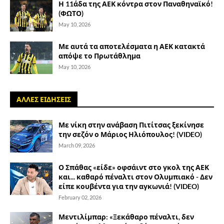
Η 11άδα της ΑΕΚ κόντρα στον Παναθηναϊκό!
(ΦΩΤΟ)
May 10, 2026
Με αυτά τα αποτελέσματα η ΑΕΚ κατακτά
απόψε το Πρωτάθλημα
May 10, 2026
ΑΛΛΕΣ ΕΙΔΗΣΕΙΣ
Με νίκη στην ανάβαση Πιτίτσας ξεκίνησε
την σεζόν ο Μάριος Ηλιόπουλος! (VIDEO)
March 09, 2026
Ο Σπάθας «είδε» οφσάιντ στο γκολ της ΑΕΚ
και... καθαρό πέναλτι στον Ολυμπιακό - Δεν
είπε κουβέντα για την αγκωνιά! (VIDEO)
February 02, 2026
Μεντιλίμπαρ: «Ξεκάθαρο πέναλτι, δεν