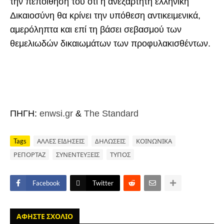
την πεποίθησή του ότι η ανεξάρτητη ελληνική
Δικαιοσύνη θα κρίνει την υπόθεση αντικειμενικά,
αμερόληπτα και επί τη βάσει σεβασμού των
θεμελιωδών δικαιωμάτων των προφυλακισθέντων.
ΠΗΓΗ:
enwsi.gr
&
The Standard
Tags
ΑΛΛΕΣ ΕΙΔΗΣΕΙΣ
ΔΗΛΩΣΕΙΣ
ΚΟΙΝΩΝΙΚΑ
ΡΕΠΟΡΤΑΖ
ΣΥΝΕΝΤΕΥΞΕΙΣ
ΤΥΠΟΣ
Facebook
Twitter
ΑΦΗΣΤΕ ΣΧΟΛΙΟ