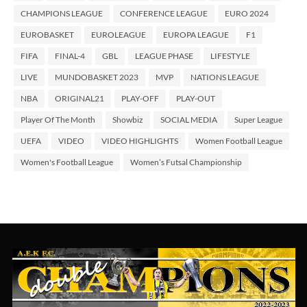
CHAMPIONS LEAGUE
CONFERENCE LEAGUE
EURO 2024
EUROBASKET
EUROLEAGUE
EUROPA LEAGUE
F1
FIFA
FINAL-4
GBL
LEAGUE PHASE
LIFESTYLE
LIVE
MUNDOBASKET 2023
MVP
NATIONS LEAGUE
NBA
ORIGINAL21
PLAY-OFF
PLAY-OUT
Player Of The Month
Showbiz
SOCIAL MEDIA
Super League
UEFA
VIDEO
VIDEO HIGHLIGHTS
Women Football League
Women's Football League
Women’s Futsal Championship