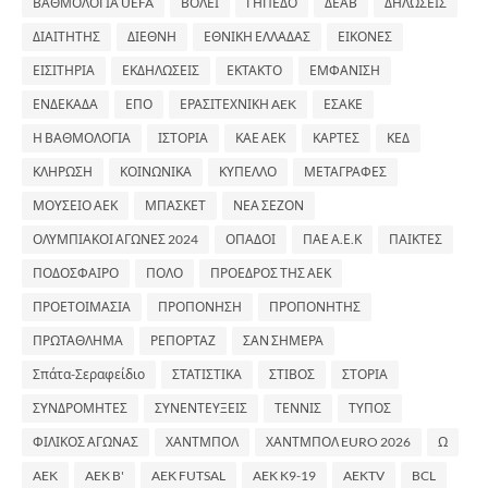
ΒΑΘΜΟΛΟΓΙΑ UEFA
ΒΟΛΕΪ
ΓΗΠΕΔΟ
ΔΕΑΒ
ΔΗΛΩΣΕΙΣ
ΔΙΑΙΤΗΤΗΣ
ΔΙΕΘΝΗ
ΕΘΝΙΚΗ ΕΛΛΑΔΑΣ
ΕΙΚΟΝΕΣ
ΕΙΣΙΤΗΡΙΑ
ΕΚΔΗΛΩΣΕΙΣ
ΕΚΤΑΚΤΟ
ΕΜΦΑΝΙΣΗ
ΕΝΔΕΚΑΔΑ
ΕΠΟ
ΕΡΑΣΙΤΕΧΝΙΚΗ AEK
ΕΣΑΚΕ
Η ΒΑΘΜΟΛΟΓΙΑ
ΙΣΤΟΡΙΑ
ΚΑΕ ΑΕΚ
ΚΑΡΤΕΣ
ΚΕΔ
ΚΛΗΡΩΣΗ
ΚΟΙΝΩΝΙΚΑ
ΚΥΠΕΛΛΟ
ΜΕΤΑΓΡΑΦΕΣ
ΜΟΥΣΕΙΟ ΑΕΚ
ΜΠΑΣΚΕΤ
ΝΕΑ ΣΕΖΟΝ
ΟΛΥΜΠΙΑΚΟΙ ΑΓΩΝΕΣ 2024
ΟΠΑΔΟΙ
ΠΑΕ Α.Ε.Κ
ΠΑΙΚΤΕΣ
ΠΟΔΟΣΦΑΙΡΟ
ΠΟΛΟ
ΠΡΟΕΔΡΟΣ ΤΗΣ ΑΕΚ
ΠΡΟΕΤΟΙΜΑΣΙΑ
ΠΡΟΠΟΝΗΣΗ
ΠΡΟΠΟΝΗΤΗΣ
ΠΡΩΤΑΘΛΗΜΑ
ΡΕΠΟΡΤΑΖ
ΣΑΝ ΣΗΜΕΡΑ
Σπάτα-Σεραφείδιο
ΣΤΑΤΙΣΤΙΚΑ
ΣΤΙΒΟΣ
ΣΤΟΡΙΑ
ΣΥΝΔΡΟΜΗΤΕΣ
ΣΥΝΕΝΤΕΥΞΕΙΣ
ΤΕΝΝΙΣ
ΤΥΠΟΣ
ΦΙΛΙΚΟΣ ΑΓΩΝΑΣ
ΧΑΝΤΜΠΟΛ
ΧΑΝΤΜΠΟΛ EURO 2026
Ω
AEK
AEK B'
AEK FUTSAL
AEK K9-19
AEKTV
BCL