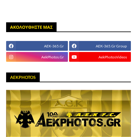
ΑΚΟΛΟΥΘΗΣΤΕ ΜΑΣ
AEK-365.Gr
AEK-365.Gr Group
AekPhotos.Gr
AekPhotosVideos
AEKPHOTOS