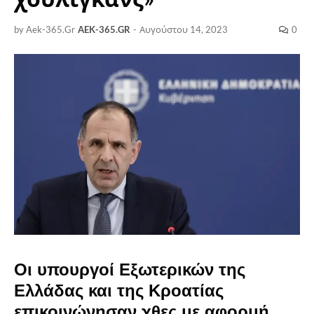
by Aek-365.Gr
AEK-365.GR
-
Αυγούστου 14, 2023
0
Οι υπουργοί Εξωτερικών της
Ελλάδας και της Κροατίας
επικοινώνησαν χθες με αφορμή