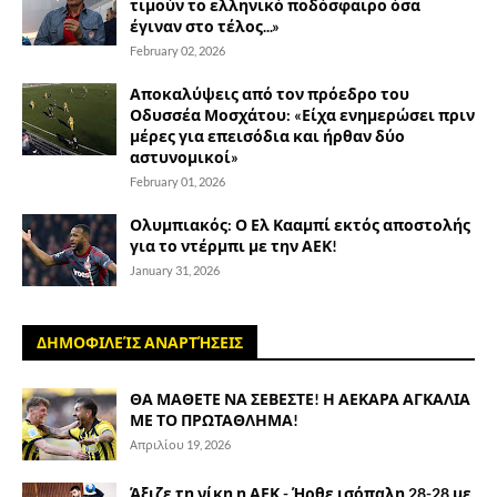
τιμούν το ελληνικό ποδόσφαιρο όσα
έγιναν στο τέλος...»
February 02, 2026
Αποκαλύψεις από τον πρόεδρο του
Οδυσσέα Μοσχάτου: «Είχα ενημερώσει πριν
μέρες για επεισόδια και ήρθαν δύο
αστυνομικοί»
February 01, 2026
Ολυμπιακός: Ο Ελ Κααμπί εκτός αποστολής
για το ντέρμπι με την ΑΕΚ!
January 31, 2026
ΔΗΜΟΦΙΛΕΊΣ ΑΝΑΡΤΉΣΕΙΣ
ΘΑ ΜΑΘΕΤΕ ΝΑ ΣΕΒΕΣΤΕ! Η ΑΕΚΑΡΑ ΑΓΚΑΛΙΑ
ΜΕ ΤΟ ΠΡΩΤΑΘΛΗΜΑ!
Απριλίου 19, 2026
Άξιζε τη νίκη η ΑΕΚ - Ήρθε ισόπαλη 28-28 με