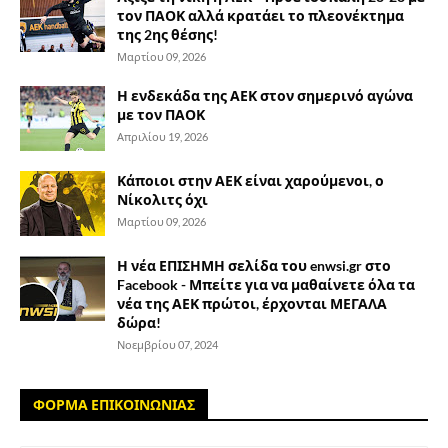
τον ΠΑΟΚ αλλά κρατάει το πλεονέκτημα
της 2ης θέσης!
Μαρτίου 09, 2026
Η ενδεκάδα της ΑΕΚ στον σημερινό αγώνα
με τον ΠΑΟΚ
Απριλίου 19, 2026
Κάποιοι στην ΑΕΚ είναι χαρούμενοι, ο
Νίκολιτς όχι
Μαρτίου 09, 2026
Η νέα ΕΠΙΣΗΜΗ σελίδα του enwsi.gr στο
Facebook - Μπείτε για να μαθαίνετε όλα τα
νέα της ΑΕΚ πρώτοι, έρχονται ΜΕΓΑΛΑ
δώρα!
Νοεμβρίου 07, 2024
ΦΟΡΜΑ ΕΠΙΚΟΙΝΩΝΙΑΣ