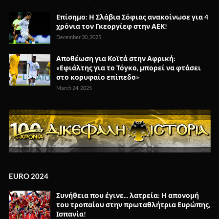
Επίσημο: Η Σλάβια Σόφιας ανακοίνωσε για 4
χρόνια τον Γκεοργίεφ στην ΑΕΚ!
December 30, 2025
Αποθέωση για Κοϊτά στην Αφρική:
«Εφιάλτης για το Τόγκο, μπορεί να φτάσει
στο κορυφαίο επίπεδο»
March 24, 2025
EURO 2024
Συνήθεια που έγινε... λατρεία: H απονομή
του τροπαίου στην πρωταθλήτρια Ευρώπης,
Ισπανία!