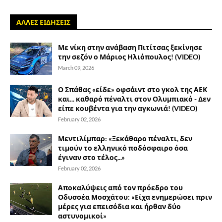
ΑΛΛΕΣ ΕΙΔΗΣΕΙΣ
Με νίκη στην ανάβαση Πιτίτσας ξεκίνησε
την σεζόν ο Μάριος Ηλιόπουλος! (VIDEO)
March 09, 2026
Ο Σπάθας «είδε» οφσάιντ στο γκολ της ΑΕΚ
και... καθαρό πέναλτι στον Ολυμπιακό - Δεν
είπε κουβέντα για την αγκωνιά! (VIDEO)
February 02, 2026
Μεντιλίμπαρ: «Ξεκάθαρο πέναλτι, δεν
τιμούν το ελληνικό ποδόσφαιρο όσα
έγιναν στο τέλος...»
February 02, 2026
Αποκαλύψεις από τον πρόεδρο του
Οδυσσέα Μοσχάτου: «Είχα ενημερώσει πριν
μέρες για επεισόδια και ήρθαν δύο
αστυνομικοί»