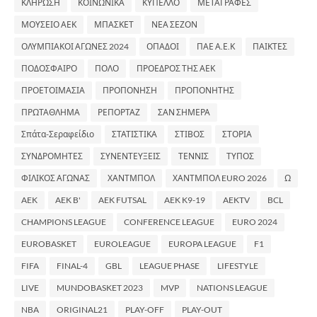
ΚΛΗΡΩΣΗ
ΚΟΙΝΩΝΙΚΑ
ΚΥΠΕΛΛΟ
ΜΕΤΑΓΡΑΦΕΣ
ΜΟΥΣΕΙΟ ΑΕΚ
ΜΠΑΣΚΕΤ
ΝΕΑ ΣΕΖΟΝ
ΟΛΥΜΠΙΑΚΟΙ ΑΓΩΝΕΣ 2024
ΟΠΑΔΟΙ
ΠΑΕ Α.Ε.Κ
ΠΑΙΚΤΕΣ
ΠΟΔΟΣΦΑΙΡΟ
ΠΟΛΟ
ΠΡΟΕΔΡΟΣ ΤΗΣ ΑΕΚ
ΠΡΟΕΤΟΙΜΑΣΙΑ
ΠΡΟΠΟΝΗΣΗ
ΠΡΟΠΟΝΗΤΗΣ
ΠΡΩΤΑΘΛΗΜΑ
ΡΕΠΟΡΤΑΖ
ΣΑΝ ΣΗΜΕΡΑ
Σπάτα-Σεραφείδιο
ΣΤΑΤΙΣΤΙΚΑ
ΣΤΙΒΟΣ
ΣΤΟΡΙΑ
ΣΥΝΔΡΟΜΗΤΕΣ
ΣΥΝΕΝΤΕΥΞΕΙΣ
ΤΕΝΝΙΣ
ΤΥΠΟΣ
ΦΙΛΙΚΟΣ ΑΓΩΝΑΣ
ΧΑΝΤΜΠΟΛ
ΧΑΝΤΜΠΟΛ EURO 2026
Ω
AEK
AEK B'
AEK FUTSAL
AEK K9-19
AEKTV
BCL
CHAMPIONS LEAGUE
CONFERENCE LEAGUE
EURO 2024
EUROBASKET
EUROLEAGUE
EUROPA LEAGUE
F1
FIFA
FINAL-4
GBL
LEAGUE PHASE
LIFESTYLE
LIVE
MUNDOBASKET 2023
MVP
NATIONS LEAGUE
NBA
ORIGINAL21
PLAY-OFF
PLAY-OUT