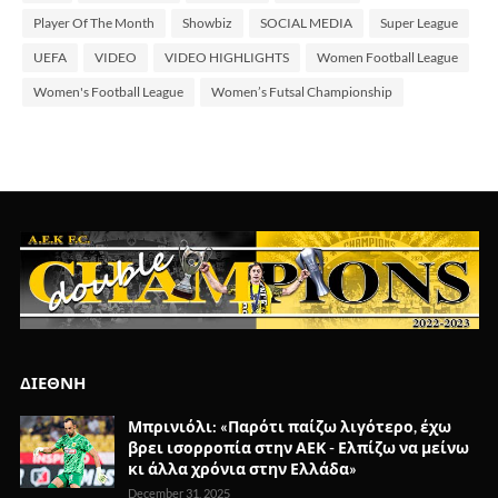
Player Of The Month
Showbiz
SOCIAL MEDIA
Super League
UEFA
VIDEO
VIDEO HIGHLIGHTS
Women Football League
Women's Football League
Women’s Futsal Championship
ΔΙΕΘΝΗ
Μπρινιόλι: «Παρότι παίζω λιγότερο, έχω
βρει ισορροπία στην ΑΕΚ - Ελπίζω να μείνω
κι άλλα χρόνια στην Ελλάδα»
December 31, 2025