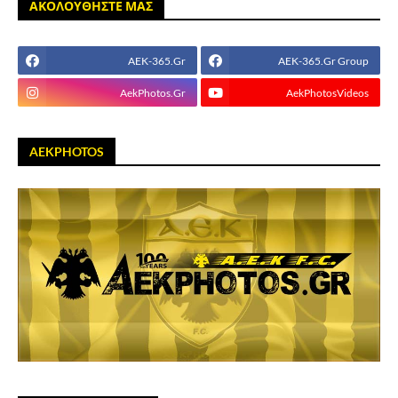
ΑΚΟΛΟΥΘΗΣΤΕ ΜΑΣ
AEK-365.Gr
AEK-365.Gr Group
AekPhotos.Gr
AekPhotosVideos
AEKPHOTOS