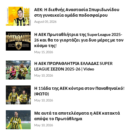
ΑΕΚ: Η διεθνής Αναστασία Σπυριδωνίδου
στη γυναικεία ομάδα ποδοσφαίρου
August 05, 2026
Η ΑΕΚ Πρωταθλήτρια της SuperLeague 2025-
26 και θα το γιορτάζει για δυο μέρες με τον
κόσμο της!
May 15, 2026
Η ΑΕΚ ΠΡΩΡΑΘΛΗΤΡΙΑ ΕΛΛΑΔΑΣ SUPER
LEAGUE ΣΕΖΟΝ 2025-26 | Video
May 10, 2026
Η 11άδα της ΑΕΚ κόντρα στον Παναθηναϊκό!
(ΦΩΤΟ)
May 10, 2026
Με αυτά τα αποτελέσματα η ΑΕΚ κατακτά
απόψε το Πρωτάθλημα
May 10, 2026