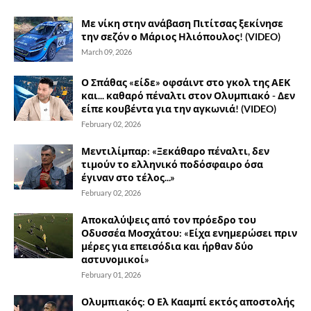
Με νίκη στην ανάβαση Πιτίτσας ξεκίνησε
την σεζόν ο Μάριος Ηλιόπουλος! (VIDEO)
March 09, 2026
Ο Σπάθας «είδε» οφσάιντ στο γκολ της ΑΕΚ
και... καθαρό πέναλτι στον Ολυμπιακό - Δεν
είπε κουβέντα για την αγκωνιά! (VIDEO)
February 02, 2026
Μεντιλίμπαρ: «Ξεκάθαρο πέναλτι, δεν
τιμούν το ελληνικό ποδόσφαιρο όσα
έγιναν στο τέλος...»
February 02, 2026
Αποκαλύψεις από τον πρόεδρο του
Οδυσσέα Μοσχάτου: «Είχα ενημερώσει πριν
μέρες για επεισόδια και ήρθαν δύο
αστυνομικοί»
February 01, 2026
Ολυμπιακός: Ο Ελ Κααμπί εκτός αποστολής