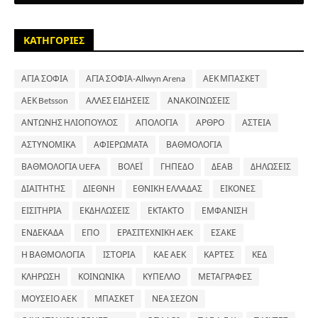
ΚΑΤΗΓΟΡΙΕΣ
ΑΓΙΑ ΣΟΦΙΑ
ΑΓΙΑ ΣΟΦΙΑ-Allwyn Arena
ΑΕΚ ΜΠΑΣΚΕΤ
ΑΕΚ Betsson
ΑΛΛΕΣ ΕΙΔΗΣΕΙΣ
ΑΝΑΚΟΙΝΩΣΕΙΣ
ΑΝΤΩΝΗΣ ΗΛΙΟΠΟΥΛΟΣ
ΑΠΟΛΟΓΙΑ
ΑΡΘΡΟ
ΑΣΤΕΙΑ
ΑΣΤΥΝΟΜΙΚΑ
ΑΦΙΕΡΩΜΑΤΑ
ΒΑΘΜΟΛΟΓΙΑ
ΒΑΘΜΟΛΟΓΙΑ UEFA
ΒΟΛΕΪ
ΓΗΠΕΔΟ
ΔΕΑΒ
ΔΗΛΩΣΕΙΣ
ΔΙΑΙΤΗΤΗΣ
ΔΙΕΘΝΗ
ΕΘΝΙΚΗ ΕΛΛΑΔΑΣ
ΕΙΚΟΝΕΣ
ΕΙΣΙΤΗΡΙΑ
ΕΚΔΗΛΩΣΕΙΣ
ΕΚΤΑΚΤΟ
ΕΜΦΑΝΙΣΗ
ΕΝΔΕΚΑΔΑ
ΕΠΟ
ΕΡΑΣΙΤΕΧΝΙΚΗ AEK
ΕΣΑΚΕ
Η ΒΑΘΜΟΛΟΓΙΑ
ΙΣΤΟΡΙΑ
ΚΑΕ ΑΕΚ
ΚΑΡΤΕΣ
ΚΕΔ
ΚΛΗΡΩΣΗ
ΚΟΙΝΩΝΙΚΑ
ΚΥΠΕΛΛΟ
ΜΕΤΑΓΡΑΦΕΣ
ΜΟΥΣΕΙΟ ΑΕΚ
ΜΠΑΣΚΕΤ
ΝΕΑ ΣΕΖΟΝ