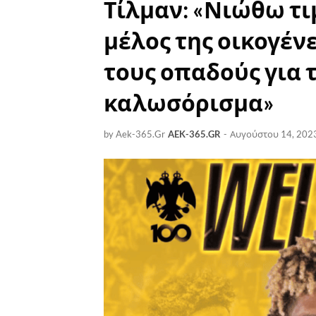
Τίλμαν: «Νιώθω τ
μέλος της οικογέν
τους οπαδούς για τ
καλωσόρισμα»
by Aek-365.Gr
AEK-365.GR
-
Αυγούστου 14, 202