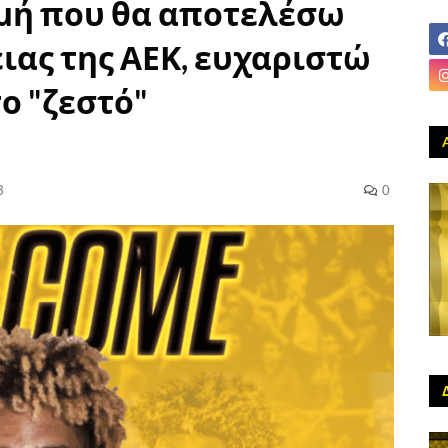
ιμή που θα αποτελέσω
ειας της ΑΕΚ, ευχαριστώ
ο "ζεστό"
3
0