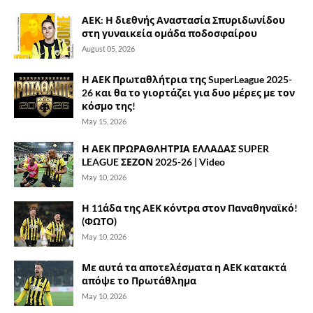
ΑΕΚ: Η διεθνής Αναστασία Σπυριδωνίδου
στη γυναικεία ομάδα ποδοσφαίρου
August 05, 2026
Η ΑΕΚ Πρωταθλήτρια της SuperLeague 2025-
26 και θα το γιορτάζει για δυο μέρες με τον
κόσμο της!
May 15, 2026
Η ΑΕΚ ΠΡΩΡΑΘΛΗΤΡΙΑ ΕΛΛΑΔΑΣ SUPER
LEAGUE ΣΕΖΟΝ 2025-26 | Video
May 10, 2026
Η 11άδα της ΑΕΚ κόντρα στον Παναθηναϊκό!
(ΦΩΤΟ)
May 10, 2026
Με αυτά τα αποτελέσματα η ΑΕΚ κατακτά
απόψε το Πρωτάθλημα
May 10, 2026