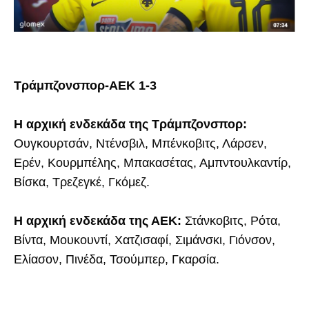
Τράμπζονσπορ-ΑΕΚ 1-3
Η αρχική ενδεκάδα της Τράμπζονσπορ:
Ουγκουρτσάν, Ντένσβιλ, Μπένκοβιτς, Λάρσεν,
Ερέν, Κουρμπέλης, Μπακασέτας, Αμπντουλκαντίρ,
Βίσκα, Τρεζεγκέ, Γκόμεζ.
Η αρχική ενδεκάδα της ΑΕΚ:
Στάνκοβιτς, Ρότα,
Βίντα, Μουκουντί, Χατζισαφί, Σιμάνσκι, Γιόνσον,
Ελίασον, Πινέδα, Τσούμπερ, Γκαρσία.