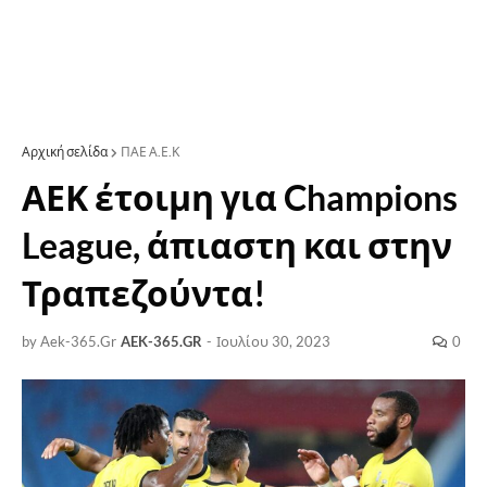
Αρχική σελίδα
ΠΑΕ Α.Ε.Κ
ΑΕΚ έτοιμη για Champions
League, άπιαστη και στην
Τραπεζούντα!
by Aek-365.Gr
AEK-365.GR
-
Ιουλίου 30, 2023
0