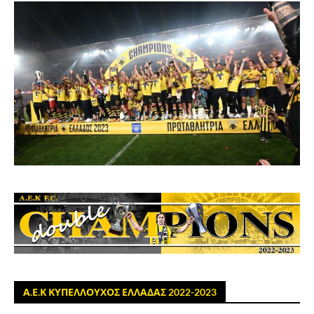
Α.Ε.Κ ΚΥΠΕΛΛΟΥΧΟΣ ΕΛΛΑΔΑΣ 2022-2023