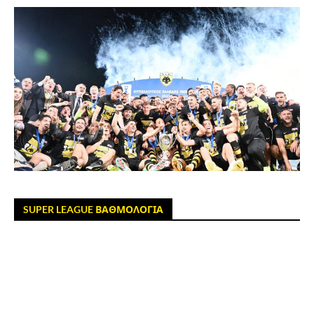
SUPER LEAGUE ΒΑΘΜΟΛΟΓΙΑ