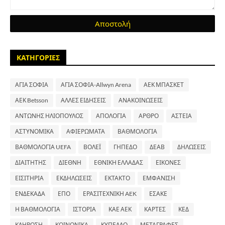
ΚΑΤΗΓΟΡΙΕΣ
ΑΓΙΑ ΣΟΦΙΑ
ΑΓΙΑ ΣΟΦΙΑ-Allwyn Arena
ΑΕΚ ΜΠΑΣΚΕΤ
ΑΕΚ Betsson
ΑΛΛΕΣ ΕΙΔΗΣΕΙΣ
ΑΝΑΚΟΙΝΩΣΕΙΣ
ΑΝΤΩΝΗΣ ΗΛΙΟΠΟΥΛΟΣ
ΑΠΟΛΟΓΙΑ
ΑΡΘΡΟ
ΑΣΤΕΙΑ
ΑΣΤΥΝΟΜΙΚΑ
ΑΦΙΕΡΩΜΑΤΑ
ΒΑΘΜΟΛΟΓΙΑ
ΒΑΘΜΟΛΟΓΙΑ UEFA
ΒΟΛΕΪ
ΓΗΠΕΔΟ
ΔΕΑΒ
ΔΗΛΩΣΕΙΣ
ΔΙΑΙΤΗΤΗΣ
ΔΙΕΘΝΗ
ΕΘΝΙΚΗ ΕΛΛΑΔΑΣ
ΕΙΚΟΝΕΣ
ΕΙΣΙΤΗΡΙΑ
ΕΚΔΗΛΩΣΕΙΣ
ΕΚΤΑΚΤΟ
ΕΜΦΑΝΙΣΗ
ΕΝΔΕΚΑΔΑ
ΕΠΟ
ΕΡΑΣΙΤΕΧΝΙΚΗ AEK
ΕΣΑΚΕ
Η ΒΑΘΜΟΛΟΓΙΑ
ΙΣΤΟΡΙΑ
ΚΑΕ ΑΕΚ
ΚΑΡΤΕΣ
ΚΕΔ
ΚΛΗΡΩΣΗ
ΚΟΙΝΩΝΙΚΑ
ΚΥΠΕΛΛΟ
ΜΕΤΑΓΡΑΦΕΣ