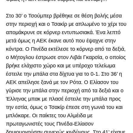
Στο 30’ ο Τσούμπερ βρέθηκε σε θέση βολής μέσα
στην περιοχή και ο Τσακίρ με απλωμένο το χέρι του
απομάκρυνε σε κόρνερ εντυπωσιακά. Ένα λεπτό
μετά όμως η ΑΕΚ έκανε αυτό που έψαχνε στην
κόντρα. Ο Πινέδα εκτέλεσε το κόρνερ από τα δεξιά,
ο Μήτογλου έστρωσε στον Λιβάι Γκαρσία, ο οποίος
βρήκε ελάχιστο χώρο και με υπέροχο τελείωμα
έστειλε την μπάλα στα δίχτυα για το 0-1. Στο 36’ η
ΑΕΚ απείλησε ξανά με τον Ρότα. Ο Ελίασον του
γύρισε την μπάλα στην περιοχή από τα δεξιά και ο
Έλληνας μπακ με πλασέ έστειλε την μπάλα προς
την εστία, όμως ο Τσακίρ έπεσε στη γωνιά του και
μπλόκαρε. Οι παίκτες του Αλμέιδα με
πρωταγωνιστές τους Πινέδα-Ελίασον
δημιουργούσαν συνεχώς κινδύνους. Στο 41’ είχαμε