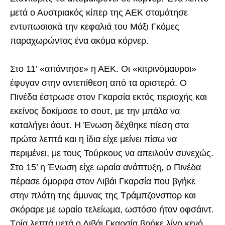
μετά ο Αυστριακός κίπερ της ΑΕΚ σταμάτησε
εντυπωσιακά την κεφαλιά του Μάξι Γκόμες
παραχωρώντας ένα ακόμα κόρνερ.
Στο 11’ «απάντησε» η ΑΕΚ. Οι «κιτρινόμαυροι»
έφυγαν στην αντεπίθεση από τα αριστερά. Ο
Πινέδα έστρωσε στον Γκαρσία εκτός περιοχής και
εκείνος δοκίμασε το σουτ, με την μπάλα να
καταλήγει άουτ. Η Ένωση δέχθηκε πίεση στα
πρώτα λεπτά και η ίδια είχε μείνει πίσω να
περιμένει, με τους Τούρκους να απειλούν συνεχώς.
Στο 15’ η Ένωση είχε ωραία ανάπτυξη, ο Πινέδα
πέρασε όμορφα στον Λιβάι Γκαρσία που βγήκε
στην πλάτη της άμυνας της Τράμπζονσπορ και
σκόραρε με ωραίο τελείωμα, ωστόσο ήταν οφσάιντ.
Τρία λεπτά μετά ο Λιβάι Γκαρσία βρήκε λίγο κενό