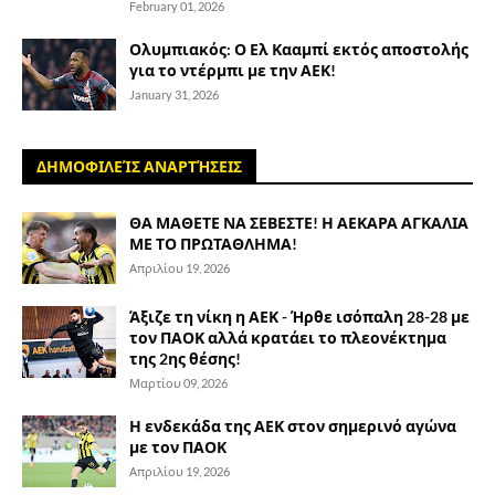
February 01, 2026
Ολυμπιακός: Ο Ελ Κααμπί εκτός αποστολής
για το ντέρμπι με την ΑΕΚ!
January 31, 2026
ΔΗΜΟΦΙΛΕΊΣ ΑΝΑΡΤΉΣΕΙΣ
ΘΑ ΜΑΘΕΤΕ ΝΑ ΣΕΒΕΣΤΕ! Η ΑΕΚΑΡΑ ΑΓΚΑΛΙΑ
ΜΕ ΤΟ ΠΡΩΤΑΘΛΗΜΑ!
Απριλίου 19, 2026
Άξιζε τη νίκη η ΑΕΚ - Ήρθε ισόπαλη 28-28 με
τον ΠΑΟΚ αλλά κρατάει το πλεονέκτημα
της 2ης θέσης!
Μαρτίου 09, 2026
Η ενδεκάδα της ΑΕΚ στον σημερινό αγώνα
με τον ΠΑΟΚ
Απριλίου 19, 2026