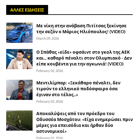
ΑΛΛΕΣ ΕΙΔΗΣΕΙΣ
Με νίκη στην ανάβαση Πιτίτσας ξεκίνησε
την σεζόν ο Μάριος Ηλιόπουλος! (VIDEO)
March 09, 2026
Ο Σπάθας «είδε» οφσάιντ στο γκολ της ΑΕΚ
και... καθαρό πέναλτι στον Ολυμπιακό - Δεν
είπε κουβέντα για την αγκωνιά! (VIDEO)
February 02, 2026
Μεντιλίμπαρ: «Ξεκάθαρο πέναλτι, δεν
τιμούν το ελληνικό ποδόσφαιρο όσα
έγιναν στο τέλος...»
February 02, 2026
Αποκαλύψεις από τον πρόεδρο του
Οδυσσέα Μοσχάτου: «Είχα ενημερώσει πριν
μέρες για επεισόδια και ήρθαν δύο
αστυνομικοί»
February 01, 2026