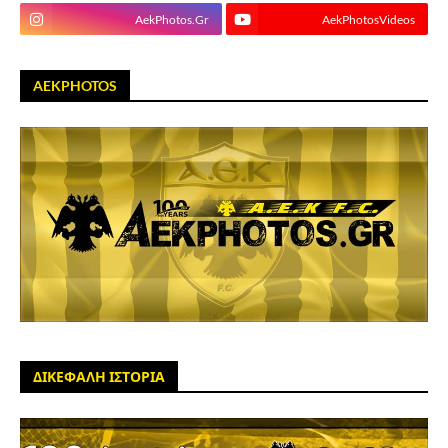
AekPhotos.Gr
AekPhotosVideos
AEKPHOTOS
ΔΙΚΕΦΑΛΗ ΙΣΤΟΡΙΑ