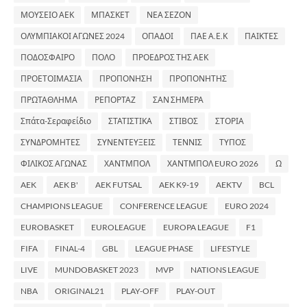
ΜΟΥΣΕΙΟ ΑΕΚ
ΜΠΑΣΚΕΤ
ΝΕΑ ΣΕΖΟΝ
ΟΛΥΜΠΙΑΚΟΙ ΑΓΩΝΕΣ 2024
ΟΠΑΔΟΙ
ΠΑΕ Α.Ε.Κ
ΠΑΙΚΤΕΣ
ΠΟΔΟΣΦΑΙΡΟ
ΠΟΛΟ
ΠΡΟΕΔΡΟΣ ΤΗΣ ΑΕΚ
ΠΡΟΕΤΟΙΜΑΣΙΑ
ΠΡΟΠΟΝΗΣΗ
ΠΡΟΠΟΝΗΤΗΣ
ΠΡΩΤΑΘΛΗΜΑ
ΡΕΠΟΡΤΑΖ
ΣΑΝ ΣΗΜΕΡΑ
Σπάτα-Σεραφείδιο
ΣΤΑΤΙΣΤΙΚΑ
ΣΤΙΒΟΣ
ΣΤΟΡΙΑ
ΣΥΝΔΡΟΜΗΤΕΣ
ΣΥΝΕΝΤΕΥΞΕΙΣ
ΤΕΝΝΙΣ
ΤΥΠΟΣ
ΦΙΛΙΚΟΣ ΑΓΩΝΑΣ
ΧΑΝΤΜΠΟΛ
ΧΑΝΤΜΠΟΛ EURO 2026
Ω
AEK
AEK B'
AEK FUTSAL
AEK K9-19
AEKTV
BCL
CHAMPIONS LEAGUE
CONFERENCE LEAGUE
EURO 2024
EUROBASKET
EUROLEAGUE
EUROPA LEAGUE
F1
FIFA
FINAL-4
GBL
LEAGUE PHASE
LIFESTYLE
LIVE
MUNDOBASKET 2023
MVP
NATIONS LEAGUE
NBA
ORIGINAL21
PLAY-OFF
PLAY-OUT