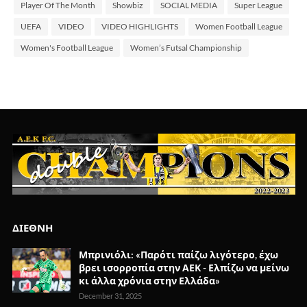
Player Of The Month
Showbiz
SOCIAL MEDIA
Super League
UEFA
VIDEO
VIDEO HIGHLIGHTS
Women Football League
Women's Football League
Women’s Futsal Championship
ΔΙΕΘΝΗ
Μπρινιόλι: «Παρότι παίζω λιγότερο, έχω
βρει ισορροπία στην ΑΕΚ - Ελπίζω να μείνω
κι άλλα χρόνια στην Ελλάδα»
December 31, 2025