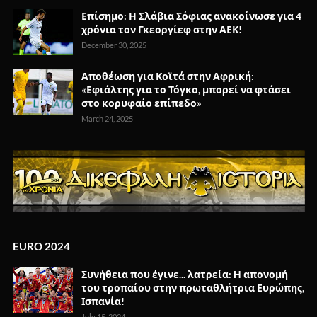
Επίσημο: Η Σλάβια Σόφιας ανακοίνωσε για 4
χρόνια τον Γκεοργίεφ στην ΑΕΚ!
December 30, 2025
Αποθέωση για Κοϊτά στην Αφρική:
«Εφιάλτης για το Τόγκο, μπορεί να φτάσει
στο κορυφαίο επίπεδο»
March 24, 2025
EURO 2024
Συνήθεια που έγινε... λατρεία: H απονομή
του τροπαίου στην πρωταθλήτρια Ευρώπης,
Ισπανία!
July 15, 2024