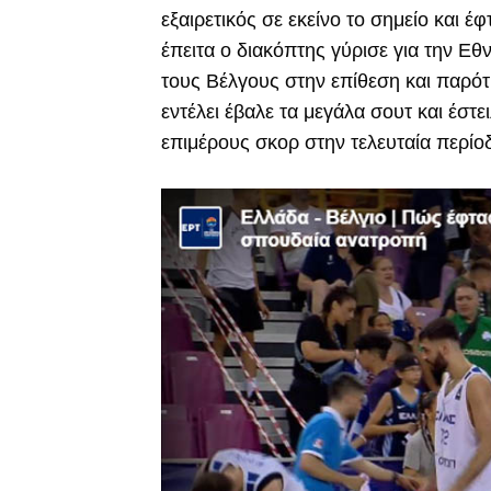
εξαιρετικός σε εκείνο το σημείο και έφ
έπειτα ο διακόπτης γύρισε για την Εθ
τους Βέλγους στην επίθεση και παρότι
εντέλει έβαλε τα μεγάλα σουτ και έστε
επιμέρους σκορ στην τελευταία περίο