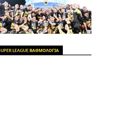
SUPER LEAGUE ΒΑΘΜΟΛΟΓΙΑ