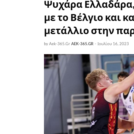
Ψυχάρα Ελλαδάρα,
με το Βέλγιο και κ
μετάλλιο στην πα
by Aek-365.Gr
AEK-365.GR
-
Ιουλίου 16, 2023