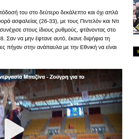
πόδοσή του στο δεύτερο δεκάλεπτο και όχι απλά
ρά ασφαλείας (26-33), με τους Πιντελόν και Ντι
συνέχισε στους ίδιους ρυθμούς, φτάνοντας στο
38. Σαν να μην έφτανε αυτό, έκανε διψήφια τη
ες πήγαν στην ανάπαυλα με την Εθνική να είναι