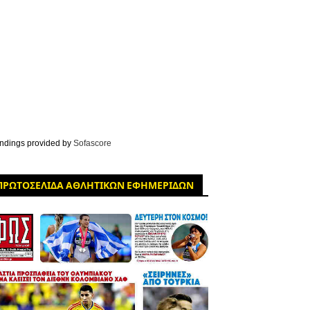
ndings provided by
Sofascore
ΠΡΩΤΟΣΕΛΙΔΑ ΑΘΛΗΤΙΚΩΝ ΕΦΗΜΕΡΙΔΩΝ