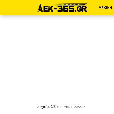
ΑΡΧΙΚΗ
Αρχική σελίδα
ΕΘΝΙΚΗ ΕΛΛΑΔΑΣ