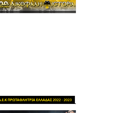
Α.Ε.Κ ΠΡΩΤΑΘΛΗΤΡΙΑ ΕΛΛΑΔΑΣ 2022 - 2023