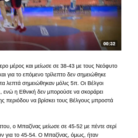
ερο μέρος και μείωσε σε 38-43 με τους Νεόφυτο
 και για το επόμενο τρίλεπτο δεν σημειώθηκε
τα λεπτά σημειώθηκαν μόλις 5π. Οι Βέλγοι
κέ, ενώ η Εθνική δεν μπορούσε να σκοράρει
ίτης περιόδου να βρίσκει τους Βέλγους μπροστά
πτου, ο Μπαζίνας μείωσε σε 45-52 με πέντε σερί
ν για το 45-54. Ο Μπαζίνας, όμως, ήταν