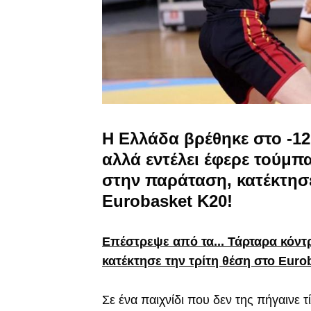
Η Ελλάδα βρέθηκε στο -12
αλλά εντέλει έφερε τούμπα
στην παράταση, κατέκτησε
Eurobasket K20!
Επέστρεψε από τα... Τάρταρα κόντ
κατέκτησε την τρίτη θέση στο Eurob
Σε ένα παιχνίδι που δεν της πήγαινε τ