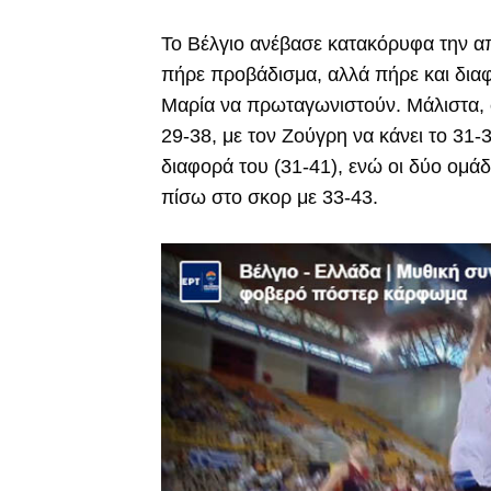
Το Βέλγιο ανέβασε κατακόρυφα την α
πήρε προβάδισμα, αλλά πήρε και διαφο
Μαρία να πρωταγωνιστούν. Μάλιστα, 
29-38, με τον Ζούγρη να κάνει το 31-
διαφορά του (31-41), ενώ οι δύο ομάδ
πίσω στο σκορ με 33-43.